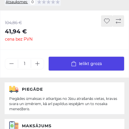
Atsauksmes:
0
104,86 €
41,94 €
cena bez PVN
Ielikt grozā
PIEGĀDE
Piegādes izmaksas ir atkarīgas no Jūsu atrašanās vietas, kravas
svara un izmēriem, kā arī papildus iespējām un to nosaka
menedžeris.
MAKSĀJUMS