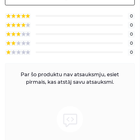
0
0
0
0
0
Par šo produktu nav atsauksmju, esiet
pirmais, kas atstāj savu atsauksmi.