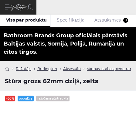
Viss par produktu
Specifikācija
Atsauksmes
0
Bathroom Brands Group oficiālais pārstāvis
Baltijas valstīs, Somijā, Polijā, Rumānijā un
citos tirgos.
Ražotājs
Burlington
Aksesuāri
Vannas istabas piederumi
Stūra grozs 62mm dziļš, zelts
-60%
populārs
ražošana pārtraukta