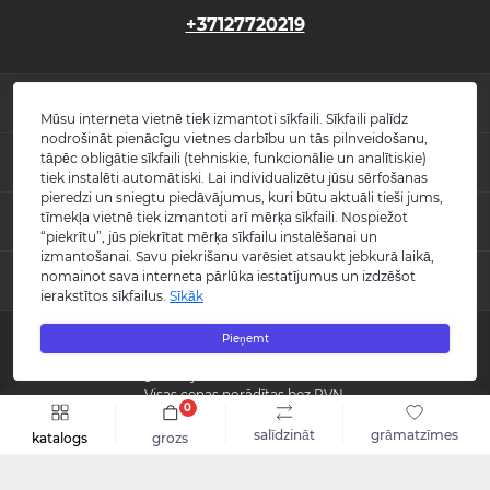
+37127720219
INFORMĀCIJA
Mūsu interneta vietnē tiek izmantoti sīkfaili. Sīkfaili palīdz
nodrošināt pienācīgu vietnes darbību un tās pilnveidošanu,
Jaunumi
tāpēc obligātie sīkfaili (tehniskie, funkcionālie un analītiskie)
POPULĀRS
Atsauksmes
tiek instalēti automātiski. Lai individualizētu jūsu sērfošanas
Kontakti
pieredzi un sniegtu piedāvājumus, kuri būtu aktuāli tieši jums,
Izlietnes
tīmekļa vietnē tiek izmantoti arī mērķa sīkfaili. Nospiežot
KONTAKTI UN ADRESE
Vietnes karte
Vannas
“piekrītu”, jūs piekrītat mērķa sīkfailu instalēšanai un
Ražotāji
Maisītāji
izmantošanai. Savu piekrišanu varēsiet atsaukt jebkurā laikā,
info@burlington.eu
Īpašais piedāvājums
nomainot sava interneta pārlūka iestatījumus un izdzēšot
MESENDŽERI
Tualetes podi
ierakstītos sīkfailus.
Sīkāk
P. 09:00 - 17:00
Dušas
O. 09:00 - 17:00
WhatsApp
Aksesuāri
T. 09:00 - 17:00
Pieņemt
Copyright © 2008 - 2026 SIA "Burlington" - Visas tiesības aizsargātas.
C. 09:00 - 17:00
Messenger
Guild kolekcija
P. 09:00 - 17:00
Reģistrācijas numurs: 40003988866
S.-Sv. Slēgts
Visas cenas norādītas bez PVN.
0
Šo vietni izstrādāja «
Qloud
»
salīdzināt
grāmatzīmes
katalogs
grozs