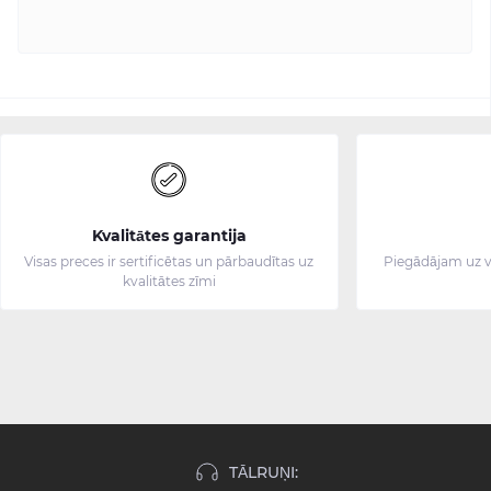
Kvalitātes garantija
Visas preces ir sertificētas un pārbaudītas uz
Piegādājam uz v
kvalitātes zīmi
TĀLRUŅI: