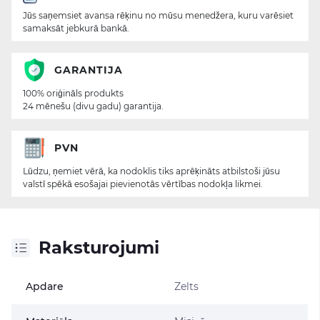
Jūs saņemsiet avansa rēķinu no mūsu menedžera, kuru varēsiet
samaksāt jebkurā bankā.
GARANTIJA
100% oriģināls produkts
24 mēnešu (divu gadu) garantija.
PVN
Lūdzu, ņemiet vērā, ka nodoklis tiks aprēķināts atbilstoši jūsu
valstī spēkā esošajai pievienotās vērtības nodokļa likmei.
Raksturojumi
Apdare
Zelts