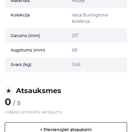
Materiāls
Misiņš
Kolekcija
Vecā Burlingtona
kolekcija
Garums (mm)
217
Augstums (mm)
68
Svars (kg)
0.65
Atsauksmes
0
/ 5
vidējais produkta vērtējums
+ Pievienojiet atsauksmi