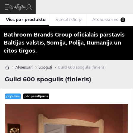
Viss par produktu
Specifikācija
Atsauksmes
0
Bathroom Brands Group oficiālais pārstāvis
Baltijas valstīs, Somijā, Polijā, Rumānijā un
citos tirgos.
Aksesuāri
Spoguļi
Guild 600 spogulis (finieris)
Guild 600 spogulis (finieris)
populārs
pēc pasūtījuma