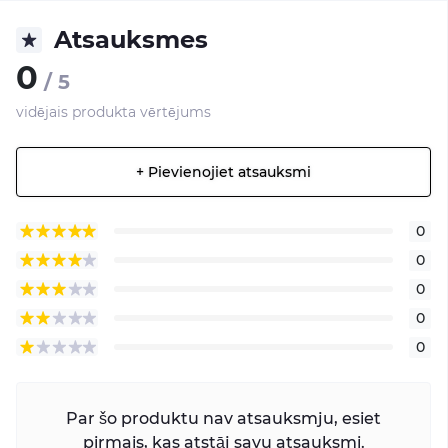
Atsauksmes
0
/ 5
vidējais produkta vērtējums
+ Pievienojiet atsauksmi
0
0
0
0
0
Par šo produktu nav atsauksmju, esiet
pirmais, kas atstāj savu atsauksmi.