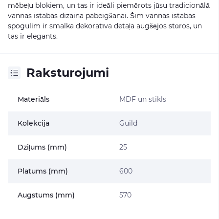
mēbeļu blokiem, un tas ir ideāli piemērots jūsu tradicionālā
vannas istabas dizaina pabeigšanai. Šim vannas istabas
spogulim ir smalka dekoratīva detaļa augšējos stūros, un
tas ir elegants.
Raksturojumi
Materiāls
MDF un stikls
Kolekcija
Guild
Dziļums (mm)
25
Platums (mm)
600
Augstums (mm)
570