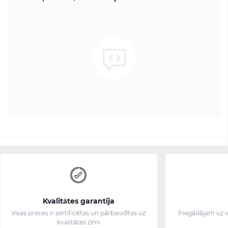
Kvalitātes garantija
Visas preces ir sertificētas un pārbaudītas uz
Piegādājam uz v
kvalitātes zīmi