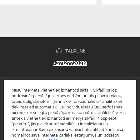
TĀLRUŅI:
+37127720219
INFORMĀCIJA
Mūsu interneta vietnē tiek izmantoti sīkfaili. Sīkfaili palīdz
nodrošināt pienācīgu vietnes darbību un tās pilnveidošanu,
Jaunumi
tāpēc obligātie sīkfaili (tehniskie, funkcionālie un analītiskie)
POPULĀRS
Atsauksmes
tiek instalēti automātiski. Lai individualizētu jūsu sērfošanas
Kontakti
pieredzi un sniegtu piedāvājumus, kuri būtu aktuāli tieši jums,
Izlietnes
tīmekļa vietnē tiek izmantoti arī mērķa sīkfaili. Nospiežot
KONTAKTI UN ADRESE
Vietnes karte
Vannas
“piekrītu”, jūs piekrītat mērķa sīkfailu instalēšanai un
Ražotāji
Maisītāji
izmantošanai. Savu piekrišanu varēsiet atsaukt jebkurā laikā,
info@burlington.eu
Īpašais piedāvājums
nomainot sava interneta pārlūka iestatījumus un izdzēšot
MESENDŽERI
Tualetes podi