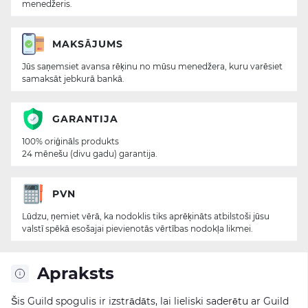
menedžeris.
MAKSĀJUMS
Jūs saņemsiet avansa rēķinu no mūsu menedžera, kuru varēsiet
samaksāt jebkurā bankā.
GARANTIJA
100% oriģināls produkts
24 mēnešu (divu gadu) garantija.
PVN
Lūdzu, ņemiet vērā, ka nodoklis tiks aprēķināts atbilstoši jūsu
valstī spēkā esošajai pievienotās vērtības nodokļa likmei.
Apraksts
Šis Guild spogulis ir izstrādāts, lai lieliski saderētu ar Guild