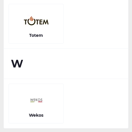
Totem
W
Wekos