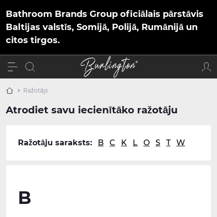
Bathroom Brands Group oficiālais pārstāvis
Baltijas valstīs, Somijā, Polijā, Rumānijā un
citos tirgos.
Ražotājs
Atrodiet savu iecienītāko ražotāju
Ražotāju saraksts:
B
C
K
L
O
S
T
W
B