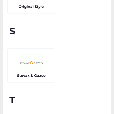
Original Style
S
Stovax & Gazco
T