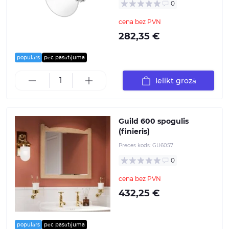
0
cena bez PVN
282,35 €
populārs
pēc pasūtījuma
Ielikt grozā
Guild 600 spogulis
(finieris)
Preces kods:
GU6057
0
cena bez PVN
432,25 €
populārs
pēc pasūtījuma