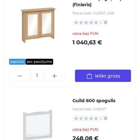
(finieris)
Preces kods:
GU6557_CAB
0
cena bez PVN
1 040,63 €
populārs
pēc pasūtījuma
Ielikt grozā
Guild 600 spogulis
Preces kods:
GU6057
0
cena bez PVN
248,08 €