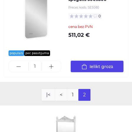
Preces kods:
SE5080
0
cena bez PVN
511,02 €
populārs
pēc pasūtījuma
Ielikt grozā
|<
<
1
2