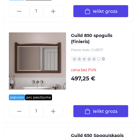
Ielikt grozā
Guild 850 spogulis
(finieris)
Preces kods:
GU8557
0
cena bez PVN
497,25 €
populārs
pēc pasūtījuma
Ielikt grozā
Guild 650 Spoguļskapis