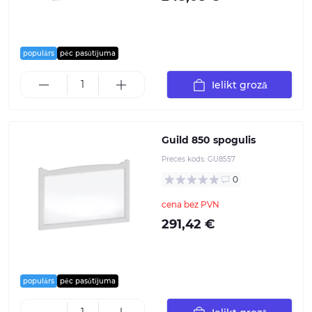
populārs
pēc pasūtījuma
Ielikt grozā
Guild 850 spogulis
Preces kods:
GU8557
0
cena bez PVN
291,42 €
populārs
pēc pasūtījuma