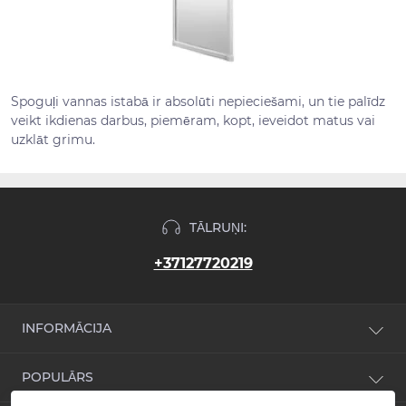
Spoguļi vannas istabā ir absolūti nepieciešami, un tie palīdz
veikt ikdienas darbus, piemēram, kopt, ieveidot matus vai
uzklāt grimu.
TĀLRUŅI:
+37127720219
INFORMĀCIJA
Jaunumi
POPULĀRS
Atsauksmes