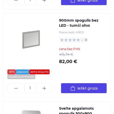
Ielikt grozā
900mm spogulis bez
LED - tumši olīvs
Preces kods:
M9OO
0
cena bez PVN
415,74 €
82,00 €
-80%
populārs
zems krājums
ražošana pārtraukta
Ielikt grozā
Svelte apgaismots
spogulis 500x800