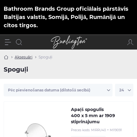
Bathroom Brands Group oficiālais pārstāvis
Baltijas valstīs, Somijā, Polijā, Rumānijā un
citos tirgos.
Aksesuāri
Spoguļi
Spoguļi
Apaļš spogulis
400 x 5 mm ar 1909
stiprinājumu
Preces kods:
MIRRU40 + MI19091