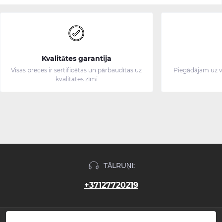
Kvalitātes garantija
Visas preces ir sertificētas un pārbaudītas uz
Piegādājam uz v
kvalitātes zīmi
TĀLRUŅI:
+37127720219
INFORMĀCIJA