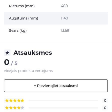
Platums (mm)
480
Augstums (mm)
1140
Svars (kg)
13.59
Atsauksmes
0
/ 5
vidējais produkta vērtējums
+ Pievienojiet atsauksmi
0
0