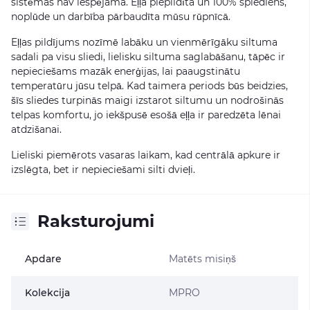
sistēmas nav iespējama. Eļļa piepildīta un 100% spiediens,
noplūde un darbība pārbaudīta mūsu rūpnīcā.
Eļļas pildījums nozīmē labāku un vienmērīgāku siltuma
sadali pa visu sliedi, lielisku siltuma saglabāšanu, tāpēc ir
nepieciešams mazāk enerģijas, lai paaugstinātu
temperatūru jūsu telpā. Kad taimera periods būs beidzies,
šīs sliedes turpinās maigi izstarot siltumu un nodrošinās
telpas komfortu, jo iekšpusē esošā eļļa ir paredzēta lēnai
atdzišanai.
Lieliski piemērots vasaras laikam, kad centrālā apkure ir
izslēgta, bet ir nepieciešami silti dvieļi.
Raksturojumi
Apdare
Matēts misiņš
Kolekcija
MPRO