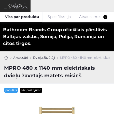
Viss par produktu
Specifikācija
Atsauksmes
0
Bathroom Brands Group oficiālais pārstāvis
Baltijas valstīs, Somijā, Polijā, Rumānijā un
citos tirgos.
Aksesuāri
Dvieļu žāvētāji
MPRO 480 x 1140 mm elektriskais dv
MPRO 480 x 1140 mm elektriskais
dvieļu žāvētājs matēts misiņš
populārs
pēc pasūtījuma