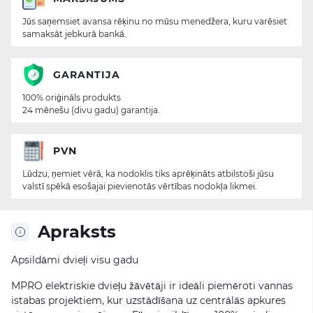
Jūs saņemsiet avansa rēķinu no mūsu menedžera, kuru varēsiet
samaksāt jebkurā bankā.
GARANTIJA
100% oriģināls produkts
24 mēnešu (divu gadu) garantija.
PVN
Lūdzu, ņemiet vērā, ka nodoklis tiks aprēķināts atbilstoši jūsu
valstī spēkā esošajai pievienotās vērtības nodokļa likmei.
Apraksts
Apsildāmi dvieļi visu gadu
MPRO elektriskie dvieļu žāvētāji ir ideāli piemēroti vannas
istabas projektiem, kur uzstādīšana uz centrālās apkures