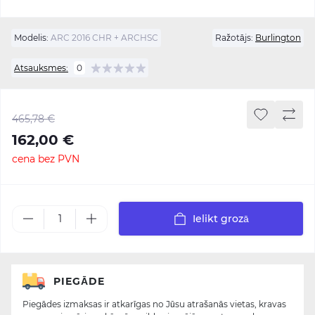
Modelis:
ARC 2016 CHR + ARCHSC
Ražotājs:
Burlington
Atsauksmes:
0
465,78 €
162,00 €
cena bez PVN
Ielikt grozā
PIEGĀDE
Piegādes izmaksas ir atkarīgas no Jūsu atrašanās vietas, kravas