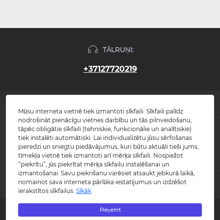
TĀLRUŅI:
+37127720219
INFORMĀCIJA
Mūsu interneta vietnē tiek izmantoti sīkfaili. Sīkfaili palīdz
nodrošināt pienācīgu vietnes darbību un tās pilnveidošanu,
Jaunumi
tāpēc obligātie sīkfaili (tehniskie, funkcionālie un analītiskie)
POPULĀRS
Atsauksmes
tiek instalēti automātiski. Lai individualizētu jūsu sērfošanas
Kontakti
pieredzi un sniegtu piedāvājumus, kuri būtu aktuāli tieši jums,
Izlietnes
tīmekļa vietnē tiek izmantoti arī mērķa sīkfaili. Nospiežot
KONTAKTI UN ADRESE
Vietnes karte
Vannas
“piekrītu”, jūs piekrītat mērķa sīkfailu instalēšanai un
Ražotāji
Maisītāji
izmantošanai. Savu piekrišanu varēsiet atsaukt jebkurā laikā,
info@burlington.eu
Īpašais piedāvājums
nomainot sava interneta pārlūka iestatījumus un izdzēšot
MESENDŽERI
Tualetes podi
ierakstītos sīkfailus.
Sīkāk
P. 09:00 - 17:00
Dušas
O. 09:00 - 17:00
WhatsApp
Aksesuāri
T. 09:00 - 17:00
Pieņemt
Copyright © 2008 - 2026 SIA "Burlington" - Visas tiesības aizsargātas.
C. 09:00 - 17:00
Messenger