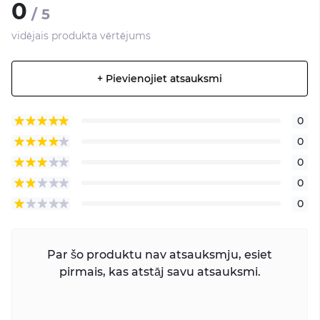
0
/ 5
vidējais produkta vērtējums
+ Pievienojiet atsauksmi
0
0
0
0
0
Par šo produktu nav atsauksmju, esiet
pirmais, kas atstāj savu atsauksmi.