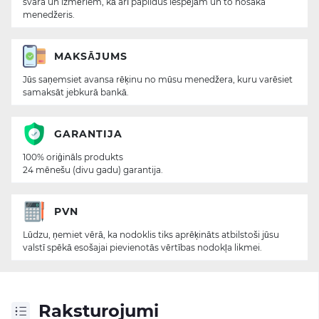
svara un izmēriem, kā arī papildus iespējām un to nosaka
menedžeris.
MAKSĀJUMS
Jūs saņemsiet avansa rēķinu no mūsu menedžera, kuru varēsiet
samaksāt jebkurā bankā.
GARANTIJA
100% oriģināls produkts
24 mēnešu (divu gadu) garantija.
PVN
Lūdzu, ņemiet vērā, ka nodoklis tiks aprēķināts atbilstoši jūsu
valstī spēkā esošajai pievienotās vērtības nodokļa likmei.
Raksturojumi