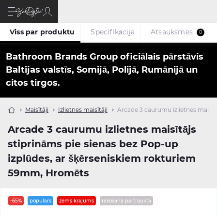
Viss par produktu
Specifikācija
Atsauksmes
0
Bathroom Brands Group oficiālais pārstāvis
Baltijas valstīs, Somijā, Polijā, Rumānijā un
citos tirgos.
Maisītāji
Izlietnes maisītāji
Arcade 3 caurumu izlietnes maisīt
Arcade 3 caurumu izlietnes maisītājs
stiprināms pie sienas bez Pop-up
izplūdes, ar šķērseniskiem rokturiem
59mm, Hromēts
-65%
populārs
zems krājums
ražošana pārtraukta