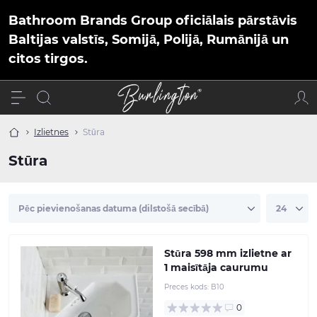
Bathroom Brands Group oficiālais pārstāvis
Baltijas valstīs, Somijā, Polijā, Rumānijā un
citos tirgos.
Izlietnes
Stūra
Stūra
Stūra 598 mm izlietne ar
1 maisītāja caurumu
Preces kods:
B10
0