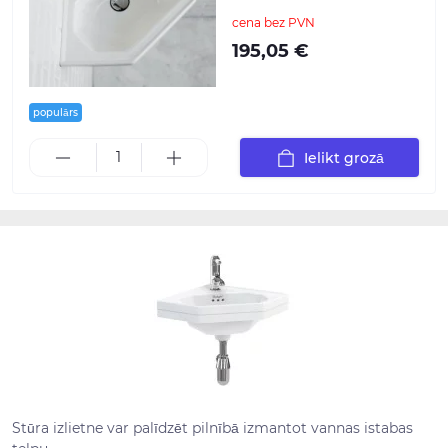
cena bez PVN
195,05 €
populārs
Ielikt grozā
Stūra izlietne var palīdzēt pilnībā izmantot vannas istabas