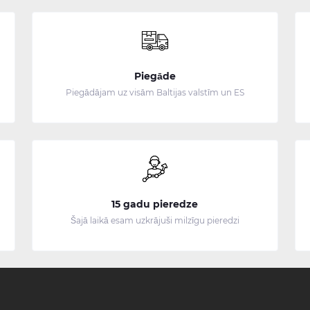
Piegāde
Piegādājam uz visām Baltijas valstīm un ES
15 gadu pieredze
Šajā laikā esam uzkrājuši milzīgu pieredzi