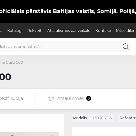
iālais pārstāvis Baltijas valstīs, Somijā, Polijā
ja
Katalogi
Rekvizīti
Atsauksmes par veikalu
Kontakti
Mūsu dīleri
etne Guild 500
500
ecifikācija
Atsauksmes
0
Modelis:
GU5038SCW
Ražotājs: