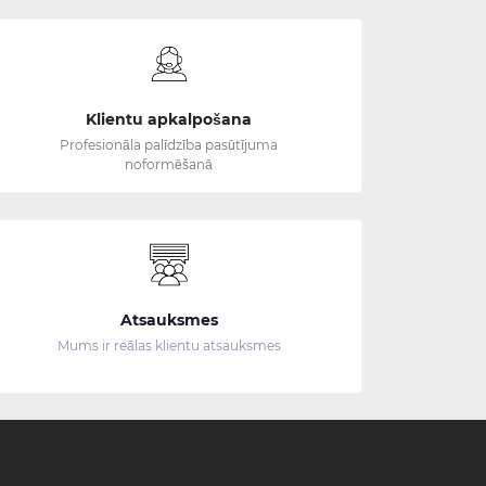
Klientu apkalpošana
Profesionāla palīdzība pasūtījuma
noformēšanā
Atsauksmes
Mums ir reālas klientu atsauksmes