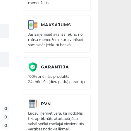
menedžeris.
MAKSĀJUMS
Jūs saņemsiet avansa rēķinu no
mūsu menedžera, kuru varēsiet
samaksāt jebkurā bankā.
GARANTIJA
100% oriģināls produkts
24 mēnešu (divu gadu) garantija.
PVN
0
Lūdzu, ņemiet vērā, ka nodoklis
0
tiks aprēķināts atbilstoši jūsu
valstī spēkā esošajai pievienotās
0
vērtības nodokļa likmei.