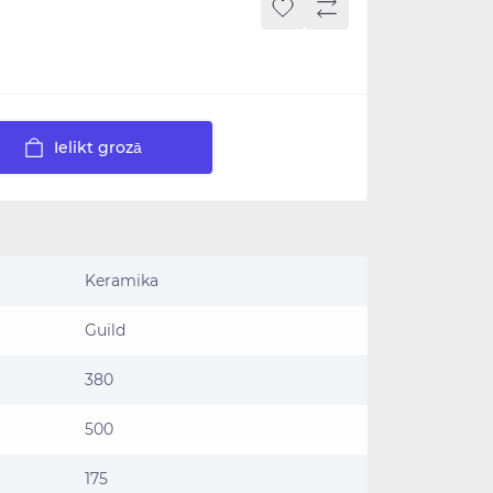
Ielikt grozā
Keramika
Guild
380
500
175