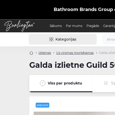
Bathroom Brands Group ofic
Sākums
Par mums
Piegāde
Garanti
Kategorijas
Izlietnes
Uz virsmas montējamas
Galda izli
Galda izlietne Guild 
Viss par produktu
Sp
populārs