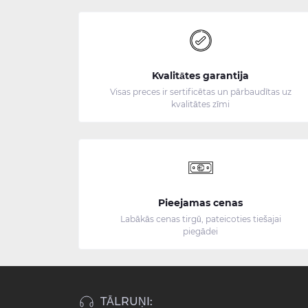
Kvalitātes garantija
Visas preces ir sertificētas un pārbaudītas uz
kvalitātes zīmi
Pieejamas cenas
Labākās cenas tirgū, pateicoties tiešajai
piegādei
TĀLRUŅI: