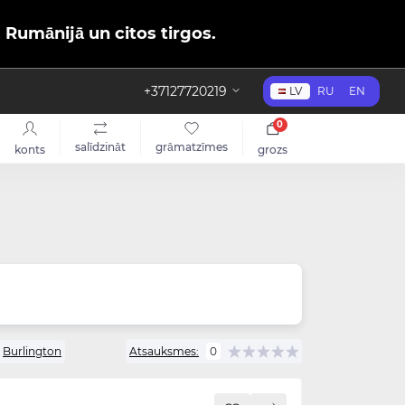
, Rumānijā un citos tirgos.
+37127720219
LV
RU
EN
0
salīdzināt
grāmatzīmes
konts
grozs
Burlington
Atsauksmes:
0