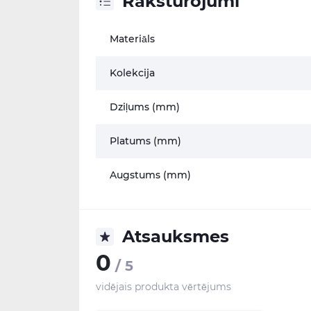
Raksturojumi
Materiāls
Kolekcija
Dziļums (mm)
Platums (mm)
Augstums (mm)
Atsauksmes
0
/ 5
vidējais produkta vērtējums