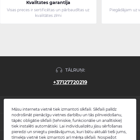
Kvalitātes garantija
Visas preces ir sertificētas un pārbaudītas uz
Piegādājam uz v
kvalitātes zīmi
TĀLRUŅI:
+37127720219
INFORMĀCIJA
Mūsu interneta vietnē tiek izmantoti sīkfaili. Sīkfaili palīdz
nodrošināt pienācīgu vietnes darbību un tās pilnveidošanu,
Jaunumi
tāpēc obligātie sīkfaili (tehniskie, funkcionālie un analītiskie)
POPULĀRS
Atsauksmes
tiek instalēti automātiski. Lai individualizētu jūsu sērfošanas
Kontakti
pieredzi un sniegtu piedāvājumus, kuri būtu aktuāli tieši jums,
Izlietnes
tīmekļa vietnē tiek izmantoti arī mērķa sīkfaili. Nospiežot
KONTAKTI UN ADRESE
Vietnes karte