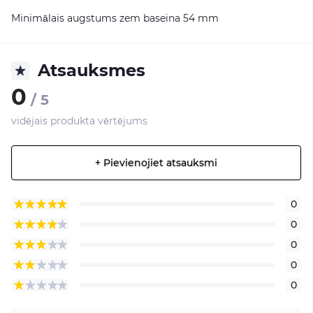
Minimālais augstums zem baseina 54 mm
Atsauksmes
0
/ 5
vidējais produkta vērtējums
+ Pievienojiet atsauksmi
0
0
0
0
0