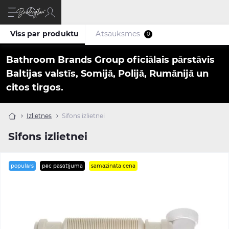
Viss par produktu
Atsauksmes
0
Bathroom Brands Group oficiālais pārstāvis
Baltijas valstīs, Somijā, Polijā, Rumānijā un
citos tirgos.
Izlietnes
Sifons izlietnei
Sifons izlietnei
populārs
pēc pasūtījuma
samazināta cena