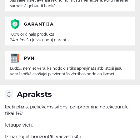
Jūs saņemsiet avansa rēķinu no mūsu menedžera, kuru varēsiet
samaksāt jebkurā bankā.
GARANTIJA
100% oriģināls produkts
24 mēnešu (divu gadu) garantija.
PVN
Lūdzu, ņemiet vērā, ka nodoklis tiks aprēķināts atbilstoši jūsu
valstī spēkā esošajai pievienotās vērtības nodokļa likmei.
Apraksts
Īpaši plāns, pieliekams sifons, polipropilēna notekcaurulei
tikai 1¼"
Ietaupa vietu
Izmantojiet horizontāli vai vertikāli