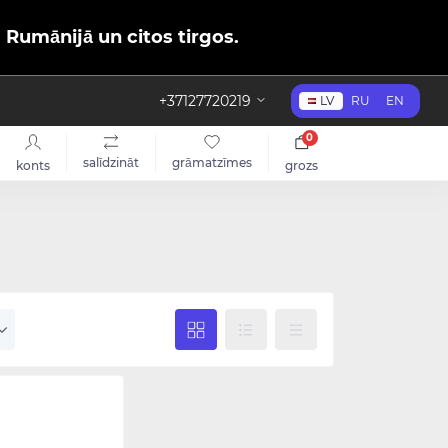
, Rumānijā un citos tirgos.
+37127720219
LV
RU
EN
0
salīdzināt
grāmatzīmes
konts
grozs