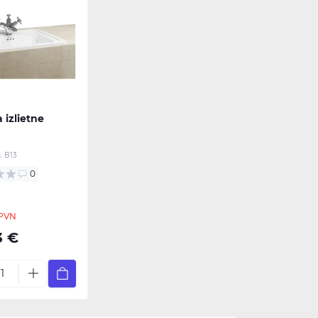
 izlietne
:
B13
0
 PVN
3 €