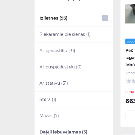
Aksesuāri (20)
Izlietnes (93)
Dušas komplekti (4)
Piekaramie pie sienas (1)
popu
Izlietnes (15)
Pēc
Ar pjedestālu (31)
izga
Maisītāji (11)
iebū
Ar puspjedestālu (0)
Prece
Mēbeles (22)
Ar statīvu (31)
cena
Tualetes podi (7)
Stūra (1)
66
Mazas (7)
Daļēji iebūvējamas (3)