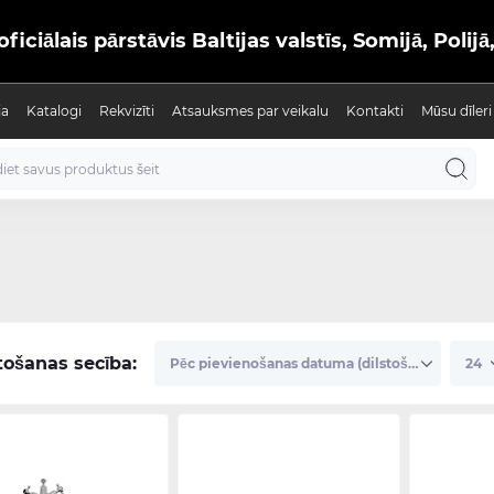
iālais pārstāvis Baltijas valstīs, Somijā, Polijā
ja
Katalogi
Rekvizīti
Atsauksmes par veikalu
Kontakti
Mūsu dīleri
tošanas secība: