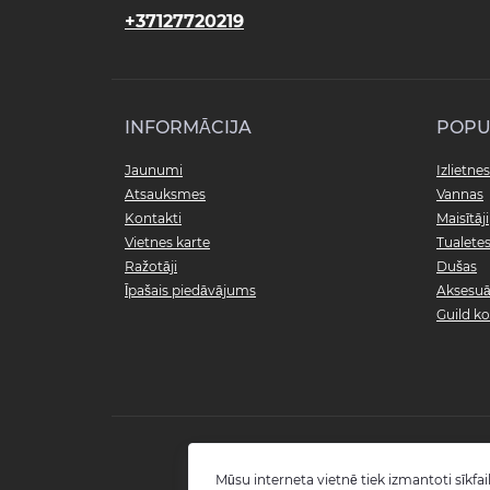
Hackney (6)
Dušas paliktņi (24)
+37127720219
Spoguļi (32)
Bidē (4)
Riviera (7)
Piederumi dušas komplektiem
Lampas (16)
(11)
Poda sēdriņķi (17)
INFORMĀCIJA
POPU
Jaunumi
Izlietnes
Piederumi tualetes podiem (37)
Atsauksmes
Vannas
Kontakti
Maisītāji
Vietnes karte
Tualete
Ražotāji
Dušas
Īpašais piedāvājums
Aksesuā
Guild ko
Mūsu interneta vietnē tiek izmantoti sīkfail