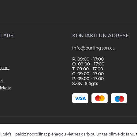
LĀRS
KONTAKTI UN ADRESE
info@burlington.eu
P. 09:00 - 17:00
O. 09:00 - 17:00
s podi
T. 09:00 - 17:00
C. 09:00 - 17:00
P. 09:00 - 17:00
ri
S.-Sv. Slēgts
lekcija
Copyright © 2008 - 2026 SIA "Burlington" - Visas tiesības aizsargātas.
i. Sīkfaili palīdz nodrošināt pienācīgu vietnes darbību un tās pilnveidošanu, t
Reģistrācijas numurs: 40003988866