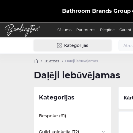
Bathroom Brands Group ofic
Sākums
Par mums
Piegāde
Garanti
Kategorijas
Izlietnes
Daļēji iebūvējamas
Daļēji iebūvējamas
Kategorijas
Kār
Bespoke (61)
Guild kolekcija (72)