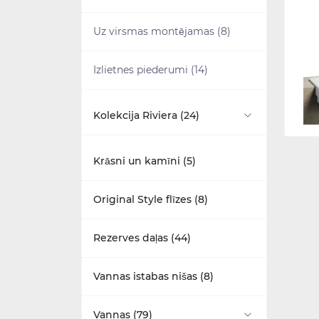
Uz virsmas montējamas (8)
Izlietnes piederumi (14)
Kolekcija Riviera (24)
Izlietnes (5)
Krāsni un kamīni (5)
Maisītāji (5)
Original Style flīzes (8)
Mēbeles (7)
Rezerves daļas (44)
Tualetes podi (7)
Vannas istabas nišas (8)
Vannas (79)