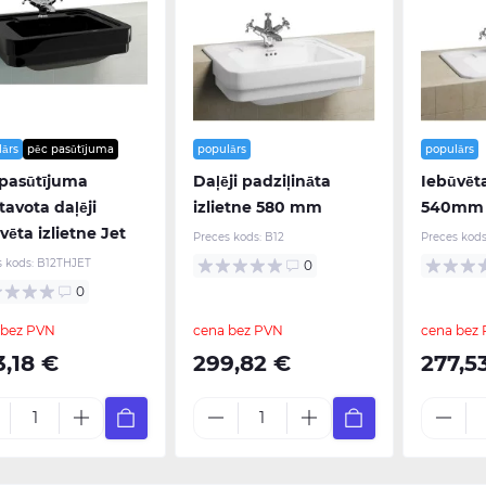
lārs
pēc pasūtījuma
populārs
populārs
 pasūtījuma
Daļēji padziļināta
Iebūvēta
tavota daļēji
izlietne 580 mm
540mm
vēta izlietne Jet
Preces kods:
B12
Preces kods
s kods:
B12THJET
0
0
 bez PVN
cena bez PVN
cena bez
3,18 €
299,82 €
277,5