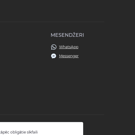
MESENDŽERI
WhatsApp
Messenger
āpēc obligātie sīkfaili