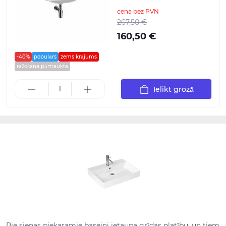
cena bez PVN
267,50 €
160,50 €
-40%
populārs
zems krājums
ražošana pārtraukta
Ielikt grozā
Pie sienas piekaramie baseini ietaupa grīdas platību, un tiem