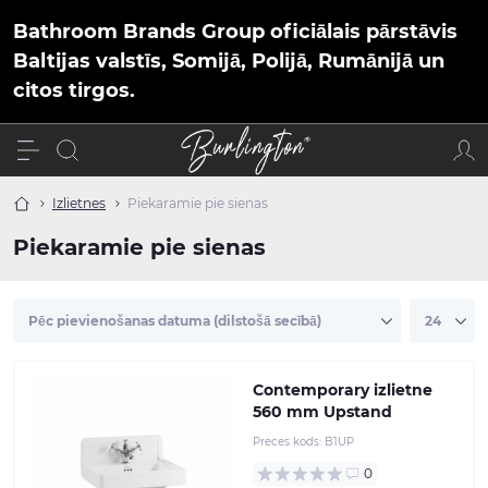
Bathroom Brands Group oficiālais pārstāvis
Baltijas valstīs, Somijā, Polijā, Rumānijā un
citos tirgos.
Izlietnes
Piekaramie pie sienas
Piekaramie pie sienas
Contemporary izlietne
560 mm Upstand
Preces kods:
B1UP
0