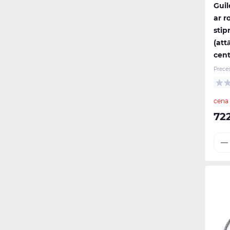
Guil
ar r
stip
(att
cen
Prece
cena
72