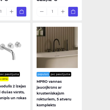
pēc pasūtījuma
populārs
pēc pasūtījuma
a cena
MPRO vannas
dulis 2 izejas
jaucējkrāns ar
i dušas vārsts,
krusteniskajām
snīpis un rokas
rokturiem, 5 atveru
komplekts