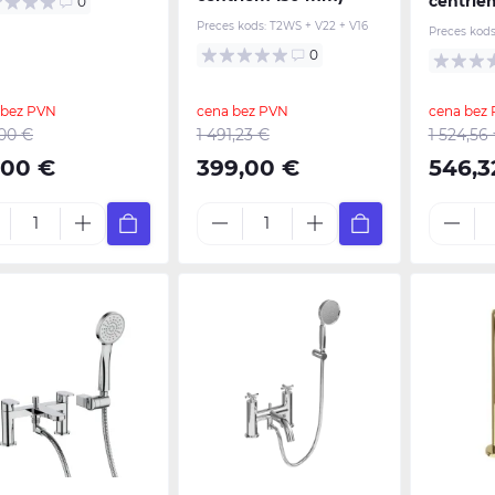
centrie
0
Preces kods:
T2WS + V22 + V16
Preces kods
0
 bez PVN
cena bez PVN
cena bez
00 €
1 491,23 €
1 524,56
,00 €
399,00 €
546,3