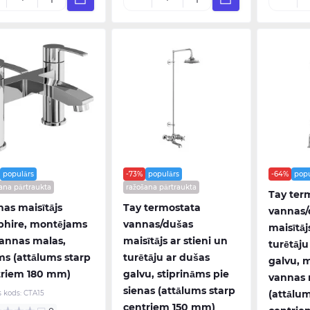
populārs
-73%
populārs
-64%
popu
ana pārtraukta
ražošana pārtraukta
Tay ter
as maisītājs
Tay termostata
vannas/
phire, montējams
vannas/dušas
maisītāj
annas malas,
maisītājs ar stieni un
turētāju
s (attālums starp
turētāju ar dušas
galvu, 
triem 180 mm)
galvu, stiprināms pie
vannas 
sienas (attālums starp
(attālum
s kods:
CTA15
centriem 150 mm)