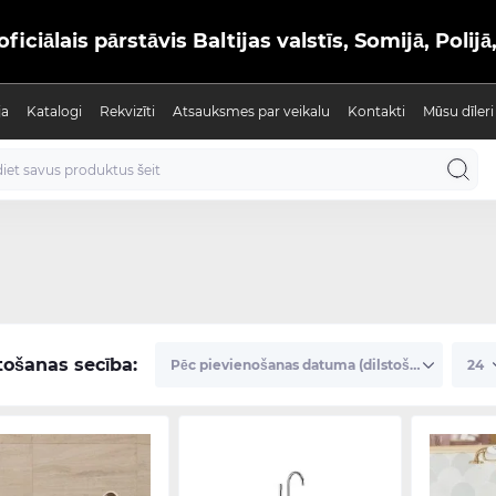
iālais pārstāvis Baltijas valstīs, Somijā, Polijā
ja
Katalogi
Rekvizīti
Atsauksmes par veikalu
Kontakti
Mūsu dīleri
tošanas secība: