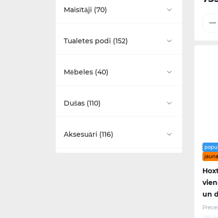
Brīvi stāvošās (29)
Maisītāji (70)
Uz virsmas montējamas (8)
Stūra (9)
Virtuves maisitāji (1)
Tualetes podi (152)
Izlietnes piederumi (14)
Vannas ekrāni (8)
Izlietnes maisītāji (36)
Monobloka tualetes podi (24)
Mēbeles (40)
Vannas kājas (17)
Vannas maisītāji (26)
Ar zemo skalojamo kasti (17)
Burlington (5)
Dušas (110)
Vannas piederumi (16)
Bidē maisītāji (4)
Ar vidējo skalojamo kasti (15)
Camberwell (3)
Walk-in tipa dušas kabīnes (4)
Aksesuāri (116)
Higiēnas dušas (3)
Ar augsto skalojamo kasti (14)
popu
Glide II (2)
Dušas komplekti (23)
jauna
Vannas istabas piederumi (50)
Hoxt
Pie sienas piestiprināmas (16)
Guild (16)
Duškabīnes (48)
vien
Dvieļu žāvētāji (18)
un d
Pie sienas piekarināmas (8)
Hackney (6)
Dušas paliktņi (24)
Prece
Spoguļi (32)