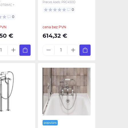
:
Preces kods:
PRC450D
0TRIMC +
0
0
 PVN
cena bez PVN
,50 €
614,32 €
populārs