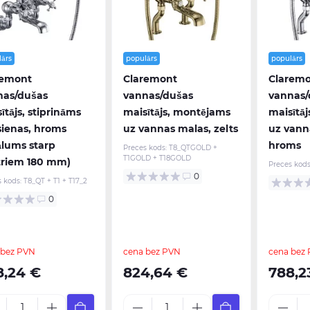
lārs
populārs
populārs
remont
Claremont
Clarem
nas/dušas
vannas/dušas
vannas/
ītājs, stiprināms
maisītājs, montējams
maisītā
sienas, hroms
uz vannas malas, zelts
uz vann
ālums starp
hroms
Preces kods:
T8_QTGOLD +
T1GOLD + T18GOLD
triem 180 mm)
Preces kods
0
s kods:
T8_QT + T1 + T17_2
0
 bez PVN
cena bez PVN
cena bez
8,24 €
824,64 €
788,2