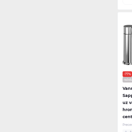
-77%
ražoš
Vann
Sap
uz v
hrom
cen
Prece