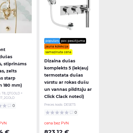
populārs
pēc pasūtījuma
jauna kolekcija
ont
samazināta cena
dušas
Dizaina dušas
s, stiprināms
komplekts 5 (iekļauj
as, zelts
termostata dušas
s starp
vārstu ar rokas dušu
m 180 mm)
un vannas pildītāju ar
:
T8_QTGOLD +
Click Clack noteci)
T17_2GOLD
Preces kods:
DESET5
0
0
 PVN
cena bez PVN
4 €
823,12 €