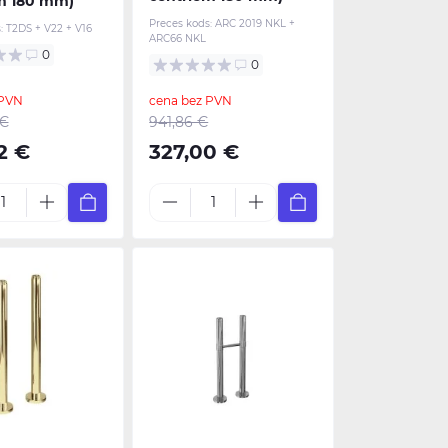
m 180 mm)
Preces kods:
ARC 2019 NKL +
:
T2DS + V22 + V16
ARC66 NKL
0
0
 PVN
cena bez PVN
 €
941,86 €
2 €
327,00 €