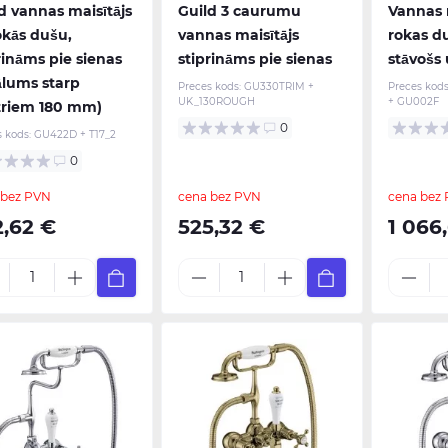
d vannas maisītājs
Guild 3 caurumu
Vannas m
okās dušu,
vannas maisītājs
rokas d
rināms pie sienas
stiprināms pie sienas
stāvošs 
ālums starp
Preces kods:
GU330TRIM +
Preces kods
UK_130ROUGH
+ GU002F
triem 180 mm)
0
s kods:
GU422D + T17_2
0
 bez PVN
cena bez PVN
cena bez
2,62 €
525,32 €
1 066