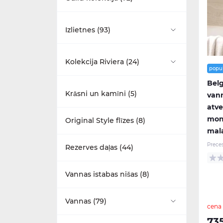
Aksesuāri (20)
Izlietnes (93)
Dušas komplekti (4)
Piekaramie pie sienas (1)
Kolekcija Riviera (24)
popu
Izlietnes (15)
Belg
Ar pjedestālu (31)
Izlietnes (5)
Krāsni un kamīni (5)
vann
Maisītāji (11)
atve
Ar puspjedestālu (0)
Maisītāji (5)
mon
Original Style flīzes (8)
mala
Mēbeles (22)
Ar statīvu (31)
Mēbeles (7)
Prece
Rezerves daļas (44)
Tualetes podi (7)
Stūra (1)
Tualetes podi (7)
Vannas istabas nišas (8)
Mazas (7)
Vannas (79)
cena
Daļēji iebūvējamas (3)
73