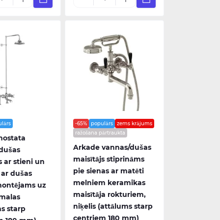
lārs
-65%
populārs
zems krājums
ražošana pārtraukta
mostata
Arkade vannas/dušas
dušas
maisītājs stiprināms
s ar stieni un
pie sienas ar matēti
 ar dušas
melniem keramikas
montējams uz
maisītāja rokturiem,
malas
niķelis (attālums starp
s starp
centriem 180 mm)