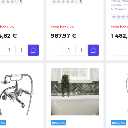
Preces kods
0
0
PROMOD44
MOD440R
 bez PVN
cena bez PVN
cena bez
4,82 €
987,97 €
1 482
lārs
populārs
populārs