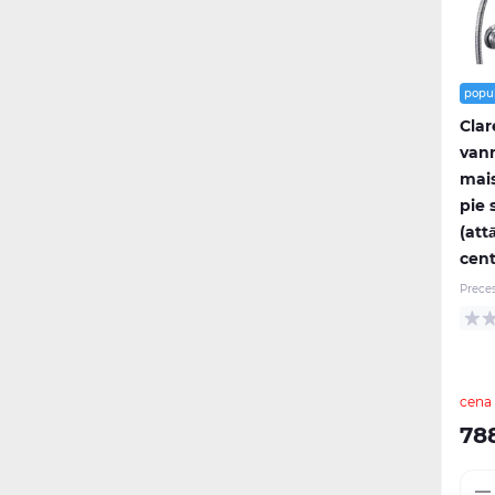
popu
Cla
van
mais
pie 
(att
cen
Prece
cena
78