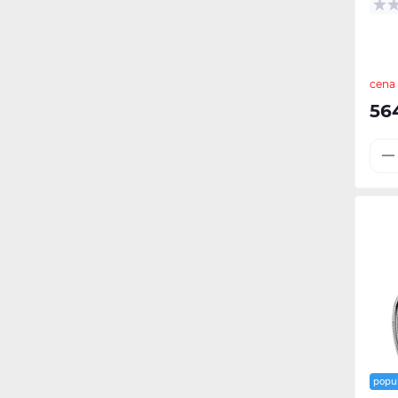
Bidē (4)
Riviera (7)
Piederumi dušas komplektiem
Lampas (16)
(11)
Poda sēdriņķi (17)
cena
56
Piederumi tualetes podiem (37)
popu