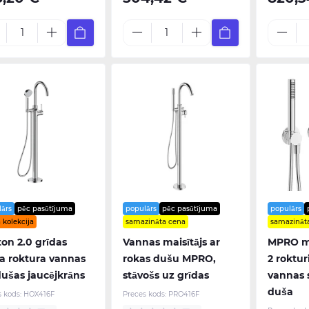
lārs
pēc pasūtījuma
populārs
pēc pasūtījuma
populārs
 kolekcija
samazināta cena
samazināt
on 2.0 grīdas
Vannas maisītājs ar
MPRO mo
a roktura vannas
rokas dušu MPRO,
2 roktur
ušas jaucējkrāns
stāvošs uz grīdas
vannas 
duša
s kods:
HOX416F
Preces kods:
PRO416F