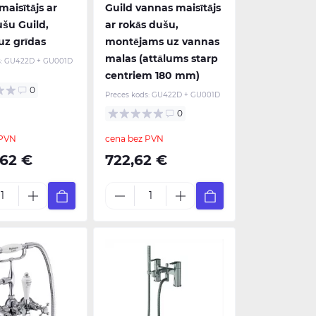
aisītājs ar
Guild vannas maisītājs
ušu Guild,
ar rokās dušu,
uz grīdas
montējams uz vannas
malas (attālums starp
:
GU422D + GU001D
centriem 180 mm)
0
Preces kods:
GU422D + GU001D
0
 PVN
cena bez PVN
,62 €
722,62 €