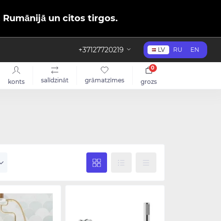
, Rumānijā un citos tirgos.
+37127720219
LV
RU
EN
0
salīdzināt
grāmatzīmes
konts
grozs