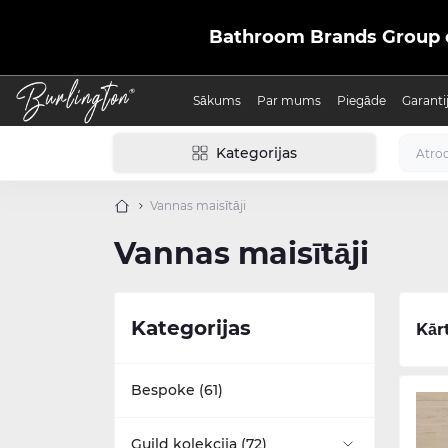
Bathroom Brands Group ofic
Sākums
Par mums
Piegāde
Garanti
Kategorijas
Vannas maisītāji
Vannas maisītāji
Kategorijas
Kār
Bespoke (61)
Guild kolekcija (72)