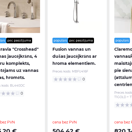
lārs
pēc pasūtījuma
populārs
pēc pasūtījuma
populārs
ravia "Crosshead"
Fusion vannas un
Clarem
as jaucējkrāns, 4
dušas jaucējkrāns ar
vannas/
ru komplekts,
hroma elementiem.
maisītāj
tējams uz vannas
pie sien
Preces kods:
MBFU416F
s, hromēts.
(attālum
0
centrie
s kods:
BL440DC
Preces kods
0
T1GOLD + 
 bez PVN
cena bez PVN
cena bez
5,20 €
504,42 €
820,3