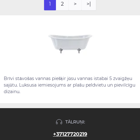
1
2
>
>|
Brīvi stāvošas vannas piešķir jūsu vannas istabai 5 zvaigžņu
sajūtu. Luksusa iemiesojums ar plašu peldvietu un pievilcīgu
dizainu.
TĀLRUŅI:
+37127720219