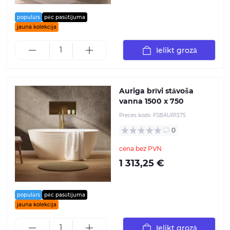
populārs
pēc pasūtījuma
jauna kolekcija
Ielikt grozā
Auriga brīvi stāvoša
vanna 1500 x 750
Preces kods:
FSBAUR1575
0
cena bez PVN
1 313,25 €
populārs
pēc pasūtījuma
jauna kolekcija
Ielikt grozā