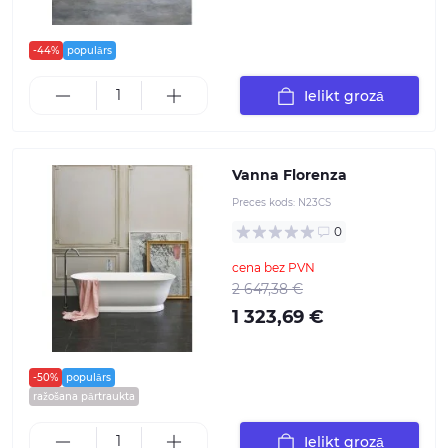
-44%
populārs
Ielikt grozā
Vanna Florenza
Preces kods:
N23CS
0
cena bez PVN
2 647,38 €
1 323,69 €
-50%
populārs
ražošana pārtraukta
Ielikt grozā