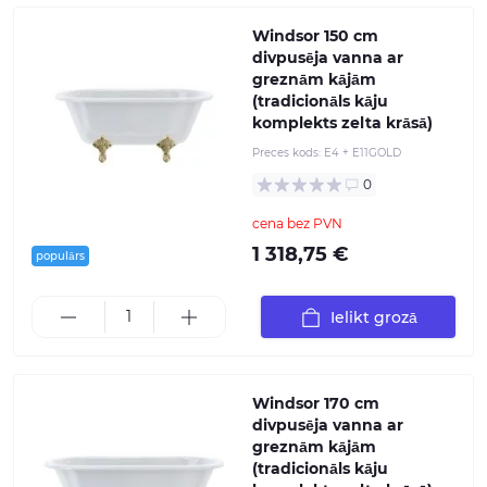
Windsor 150 cm
divpusēja vanna ar
greznām kājām
(tradicionāls kāju
komplekts zelta krāsā)
Preces kods:
E4 + E11GOLD
0
cena bez PVN
1 318,75 €
populārs
Ielikt grozā
Windsor 170 cm
divpusēja vanna ar
greznām kājām
(tradicionāls kāju