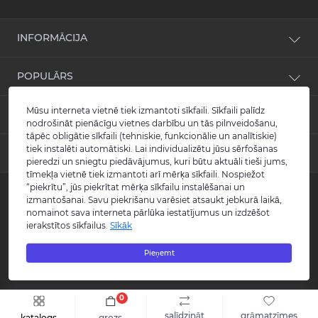
INFORMĀCIJA
Jaunumi
POPULĀRS
Atsauksmes
Kontakti
Izlietnes
Mūsu interneta vietnē tiek izmantoti sīkfaili. Sīkfaili palīdz
KONTAKTI UN ADRESE
Vietnes karte
Vannas
nodrošināt pienācīgu vietnes darbību un tās pilnveidošanu,
Ražotāji
tāpēc obligātie sīkfaili (tehniskie, funkcionālie un analītiskie)
Maisītāji
info@burlington.eu
tiek instalēti automātiski. Lai individualizētu jūsu sērfošanas
Īpašais piedāvājums
MESENDŽERI
Tualetes podi
pieredzi un sniegtu piedāvājumus, kuri būtu aktuāli tieši jums,
P. 09:00 - 17:00
Dušas
tīmekļa vietnē tiek izmantoti arī mērķa sīkfaili. Nospiežot
O. 09:00 - 17:00
WhatsApp
“piekrītu”, jūs piekrītat mērķa sīkfailu instalēšanai un
Aksesuāri
T. 09:00 - 17:00
izmantošanai. Savu piekrišanu varēsiet atsaukt jebkurā laikā,
Copyright © 2008 - 2026 SIA "Burlington" - Visas tiesības aizsargātas.
C. 09:00 - 17:00
Messenger
Guild kolekcija
P. 09:00 - 17:00
nomainot sava interneta pārlūka iestatījumus un izdzēšot
Reģistrācijas numurs: 40003988866
S.-Sv. Slēgts
ierakstītos sīkfailus.
Sīkāk
Visas cenas norādītas bez PVN.
Šo vietni izstrādāja «
Qloud
»
Pieņemt
0
salīdzināt
grāmatzīmes
katalogs
grozs