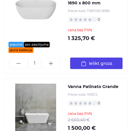
1690 x 800 mm
Preces kods:
FSBFORG16980
0
cena bez PVN
1 325,70 €
populārs
pēc pasūtījuma
jauna kolekcija
Ielikt grozā
Vanna Patinato Grande
Preces kods:
N3BCS
0
cena bez PVN
2 660,40 €
1 500,00 €