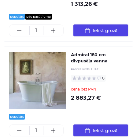
1 313,26 €
populārs
pēc pasūtījuma
Ielikt grozā
Admiral 180 cm
divpusēja vanna
Preces kods:
ET6C
0
cena bez PVN
2 883,27 €
populārs
Ielikt grozā