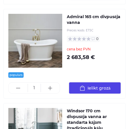
Admiral 165 cm divpusēja
vanna
Preces kods:
ET5C
0
cena bez PVN
2 683,58 €
populārs
Ielikt grozā
Windsor 170 cm
divpusēja vanna ar
standarta kājām
(tradicionāls kāju