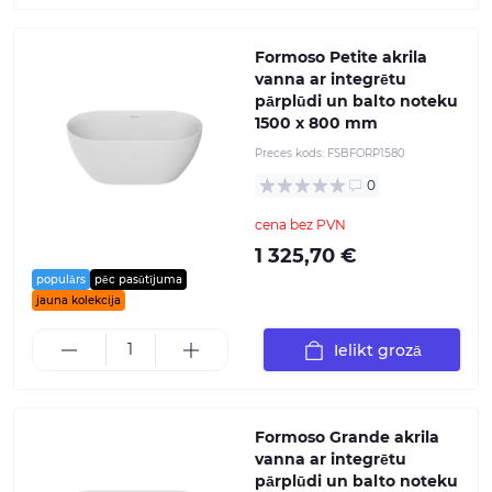
Formoso Petite akrila
vanna ar integrētu
pārplūdi un balto noteku
1500 x 800 mm
Preces kods:
FSBFORP1580
0
cena bez PVN
1 325,70 €
populārs
pēc pasūtījuma
jauna kolekcija
Ielikt grozā
Formoso Grande akrila
vanna ar integrētu
pārplūdi un balto noteku