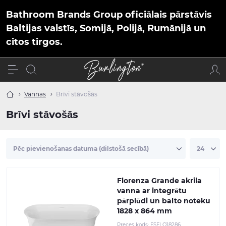
Bathroom Brands Group oficiālais pārstāvis
Baltijas valstīs, Somijā, Polijā, Rumānijā un
citos tirgos.
Vannas
Brīvi stāvošās
Brīvi stāvošās
Florenza Grande akrila
vanna ar integrētu
pārplūdi un balto noteku
1828 x 864 mm
Preces kods:
FSFLO18286