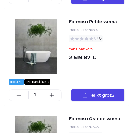
Formoso Petite vanna
Preces kods:
N1ACS
0
cena bez PVN
2 519,87 €
populārs
pēc pasūtījuma
Ielikt grozā
Formoso Grande vanna
Preces kods:
N2ACS