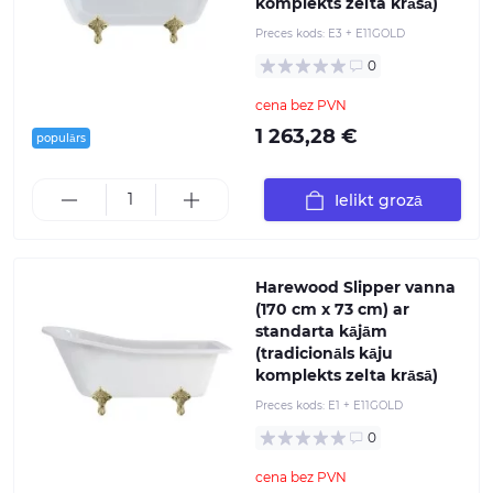
komplekts zelta krāsā)
Preces kods:
E3 + E11GOLD
0
cena bez PVN
1 263,28 €
populārs
Ielikt grozā
Harewood Slipper vanna
(170 cm x 73 cm) ar
standarta kājām
(tradicionāls kāju
komplekts zelta krāsā)
Preces kods:
E1 + E11GOLD
0
cena bez PVN