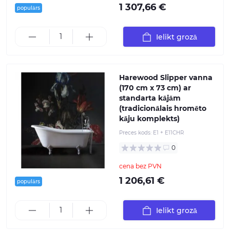
1 307,66 €
populārs
Ielikt grozā
Harewood Slipper vanna
(170 cm x 73 cm) ar
standarta kājām
(tradicionālais hromēto
kāju komplekts)
Preces kods:
E1 + E11CHR
0
cena bez PVN
1 206,61 €
populārs
Ielikt grozā