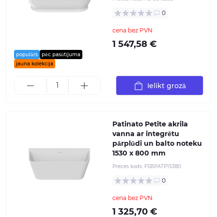
0
cena bez PVN
1 547,58 €
populārs
pēc pasūtījuma
jauna kolekcija
Ielikt grozā
Patinato Petite akrila
vanna ar integrētu
pārplūdi un balto noteku
1530 x 800 mm
Preces kods:
FSBPATP15380
0
cena bez PVN
1 325,70 €