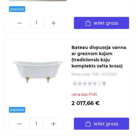
populārs
Ielikt grozā
Bateau divpusēja vanna
ar greznām kājām
(tradicionāls kāju
komplekts zelta krāsā)
Preces kods:
T10F + E11GOLD
0
cena bez PVN
2 017,66 €
populārs
Ielikt grozā