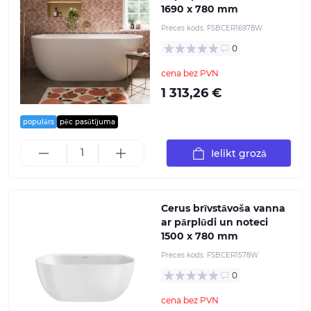
1690 x 780 mm
Preces kods:
FSBCER16978W
0
cena bez PVN
1 313,26 €
populārs
pēc pasūtījuma
Ielikt grozā
Cerus brīvstāvoša vanna
ar pārplūdi un noteci
1500 x 780 mm
Preces kods:
FSBCER1578W
0
cena bez PVN