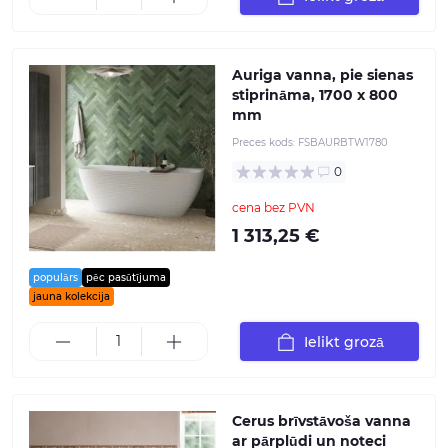
Auriga vanna, pie sienas
stiprināma, 1700 x 800
mm
Preces kods:
FSBAURBTW1780
0
cena bez PVN
1 313,25 €
populārs
pēc pasūtījuma
jauna kolekcija
Ielikt grozā
Cerus brīvstāvoša vanna
ar pārplūdi un noteci