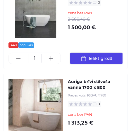
0
cena bez PVN
2 660,40 €
1 500,00 €
-44%
populārs
Ielikt grozā
Auriga brīvi stāvoša
vanna 1700 x 800
Preces kods:
FSBAUR1780
0
cena bez PVN
1 313,25 €