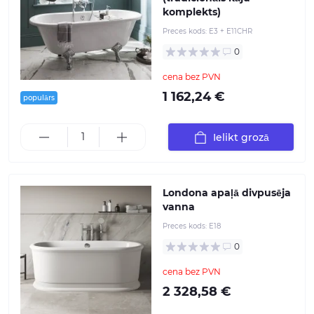
komplekts)
Preces kods:
E3 + E11CHR
0
cena bez PVN
1 162,24 €
populārs
Ielikt grozā
Londona apaļā divpusēja
vanna
Preces kods:
E18
0
cena bez PVN
2 328,58 €