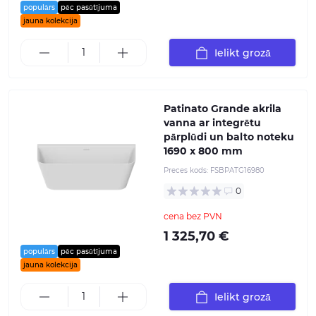
populārs
pēc pasūtījuma
jauna kolekcija
Ielikt grozā
Patinato Grande akrila
vanna ar integrētu
pārplūdi un balto noteku
1690 x 800 mm
Preces kods:
FSBPATG16980
0
cena bez PVN
1 325,70 €
populārs
pēc pasūtījuma
jauna kolekcija
Ielikt grozā