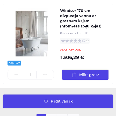
Windsor 170 cm
divpusēja vanna ar
greznām kājām
(hromētas spīļu kājas)
Preces kods:
E3 + L1C
0
cena bez PVN
1 306,29 €
populārs
Ielikt grozā
Rādīt vairāk