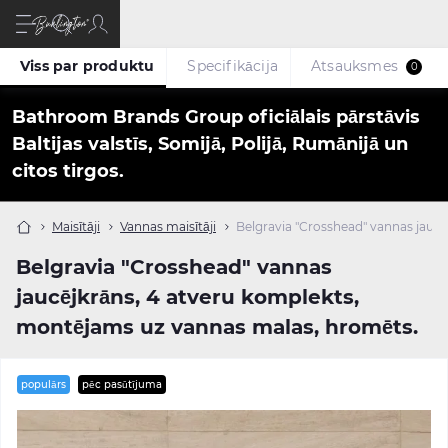
Viss par produktu
Specifikācija
Atsauksmes
0
Bathroom Brands Group oficiālais pārstāvis
Baltijas valstīs, Somijā, Polijā, Rumānijā un
citos tirgos.
Maisītāji
Vannas maisītāji
Belgravia "Crosshead" vannas jauc
Belgravia "Crosshead" vannas
jaucējkrāns, 4 atveru komplekts,
montējams uz vannas malas, hromēts.
populārs
pēc pasūtījuma