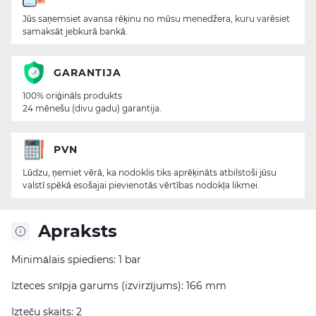
Jūs saņemsiet avansa rēķinu no mūsu menedžera, kuru varēsiet
samaksāt jebkurā bankā.
GARANTIJA
100% oriģināls produkts
24 mēnešu (divu gadu) garantija.
PVN
Lūdzu, ņemiet vērā, ka nodoklis tiks aprēķināts atbilstoši jūsu
valstī spēkā esošajai pievienotās vērtības nodokļa likmei.
Apraksts
Minimālais spiediens: 1 bar
Izteces snīpja garums (izvirzījums): 166 mm
Izteču skaits: 2