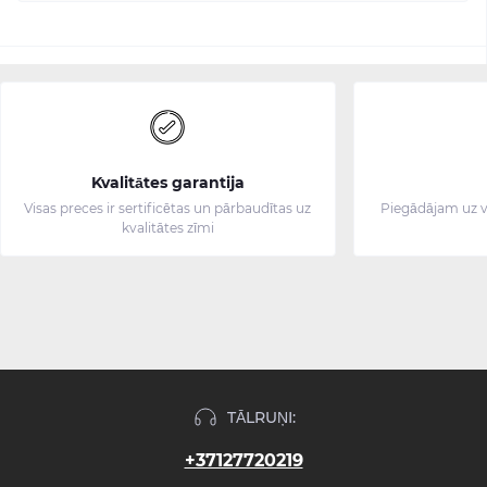
Kvalitātes garantija
Visas preces ir sertificētas un pārbaudītas uz
Piegādājam uz v
kvalitātes zīmi
TĀLRUŅI:
+37127720219