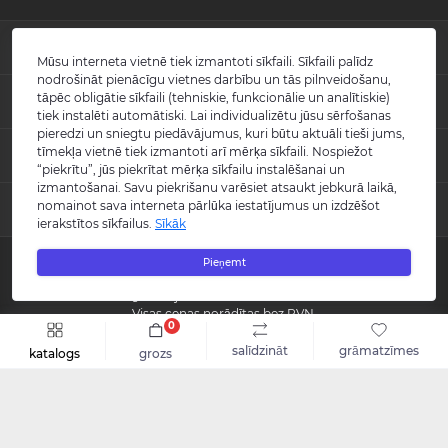
INFORMĀCIJA
Mūsu interneta vietnē tiek izmantoti sīkfaili. Sīkfaili palīdz
nodrošināt pienācīgu vietnes darbību un tās pilnveidošanu,
Jaunumi
tāpēc obligātie sīkfaili (tehniskie, funkcionālie un analītiskie)
POPULĀRS
Atsauksmes
tiek instalēti automātiski. Lai individualizētu jūsu sērfošanas
Kontakti
pieredzi un sniegtu piedāvājumus, kuri būtu aktuāli tieši jums,
Izlietnes
tīmekļa vietnē tiek izmantoti arī mērķa sīkfaili. Nospiežot
KONTAKTI UN ADRESE
Vietnes karte
Vannas
“piekrītu”, jūs piekrītat mērķa sīkfailu instalēšanai un
Ražotāji
Maisītāji
izmantošanai. Savu piekrišanu varēsiet atsaukt jebkurā laikā,
info@burlington.eu
Īpašais piedāvājums
nomainot sava interneta pārlūka iestatījumus un izdzēšot
MESENDŽERI
Tualetes podi
ierakstītos sīkfailus.
Sīkāk
P. 09:00 - 17:00
Dušas
O. 09:00 - 17:00
WhatsApp
Aksesuāri
T. 09:00 - 17:00
Pieņemt
Copyright © 2008 - 2026 SIA "Burlington" - Visas tiesības aizsargātas.
C. 09:00 - 17:00
Messenger
Guild kolekcija
P. 09:00 - 17:00
Reģistrācijas numurs: 40003988866
S.-Sv. Slēgts
Visas cenas norādītas bez PVN.
0
Šo vietni izstrādāja «
Qloud
»
salīdzināt
grāmatzīmes
katalogs
grozs