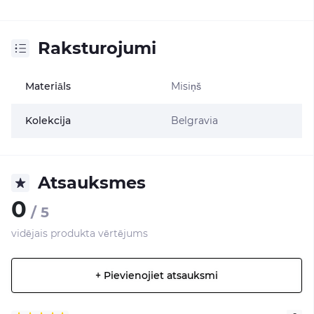
Raksturojumi
Materiāls
Misiņš
Kolekcija
Belgravia
Atsauksmes
0
/ 5
vidējais produkta vērtējums
+ Pievienojiet atsauksmi