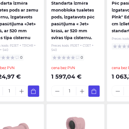
darta izmēra
Standarta izmēra
Pēc pas
etes pods ar zemu
monobloka tualetes
izgatavo
ernu, izgatavots
pods, izgatavots pēc
Pink" Ed
pasūtījuma «Jet»
pasūtījuma « Jet»
cm izlie
ā, ar 520 mm
krāsā, ar 520 mm
standar
as tipa cisternu
sviras tipa cisternu.
Preces kods
s kods:
P2JET + T31CHR +
Preces kods:
P5JET + C1JET +
 + S40
S40
0
0
 bez PVN
cena bez PVN
cena bez
24,97 €
1 597,04 €
1 063