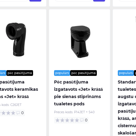
lārs
pēc pasūtījuma
populārs
pēc pasūtījuma
populārs
 pasūtījuma
Pēc pasūtījuma
Standar
tavots keramikas
izgatavots «Jet» krāsā
tualetes
ns «Jet» krāsā
pie sienas stiprināms
augstu c
tualetes pods
izgatav
s kods:
C26JET
pasūtīj
Preces kods:
P14JET + S40
0
krāsā, a
0
cisternu
skaloša