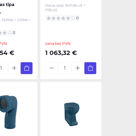
as tipa
Preces kods:
B4THBLUE +
P1BLUE
.
0
:
P5PINK + C1PINK +
0
 PVN
cena bez PVN
,54 €
1 063,32 €