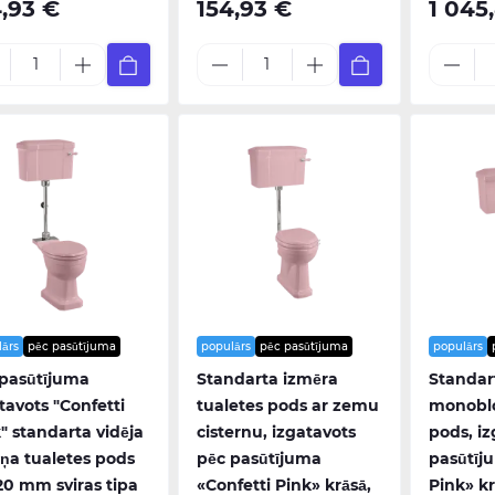
4,93 €
154,93 €
1 045
lārs
pēc pasūtījuma
populārs
pēc pasūtījuma
populārs
 pasūtījuma
Standarta izmēra
Standar
tavots "Confetti
tualetes pods ar zemu
monoblo
" standarta vidēja
cisternu, izgatavots
pods, iz
ņa tualetes pods
pēc pasūtījuma
pasūtīj
20 mm sviras tipa
«Confetti Pink» krāsā,
Pink» kr