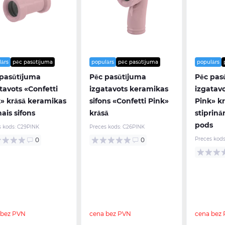
lārs
pēc pasūtījuma
populārs
pēc pasūtījuma
populārs
 pasūtījuma
Pēc pasūtījuma
Pēc pas
tavots «Confetti
izgatavots keramikas
izgatavo
» krāsā keramikas
sifons «Confetti Pink»
Pink» kr
nais sifons
krāsā
stiprinā
pods
s kods:
C29PINK
Preces kods:
C26PINK
Preces kods
0
0
 bez PVN
cena bez PVN
cena bez