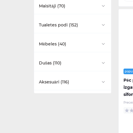
Brīvi stāvošās (29)
Maisītāji (70)
Uz virsmas montējamas (8)
Stūra (9)
Virtuves maisitāji (1)
Tualetes podi (152)
Izlietnes piederumi (14)
Vannas ekrāni (8)
Izlietnes maisītāji (36)
Monobloka tualetes podi (24)
Mēbeles (40)
Vannas kājas (17)
Vannas maisītāji (26)
Ar zemo skalojamo kasti (17)
Burlington (5)
Dušas (110)
Vannas piederumi (16)
Bidē maisītāji (4)
popu
Ar vidējo skalojamo kasti (15)
Camberwell (3)
Walk-in tipa dušas kabīnes (4)
Pēc
Aksesuāri (116)
Higiēnas dušas (3)
izga
Ar augsto skalojamo kasti (14)
Glide II (2)
sifo
Dušas komplekti (23)
Vannas istabas piederumi (50)
Prece
Pie sienas piestiprināmas (16)
Guild (16)
Duškabīnes (48)
Dvieļu žāvētāji (18)
Pie sienas piekarināmas (8)
Hackney (6)
Dušas paliktņi (24)
Spoguļi (32)