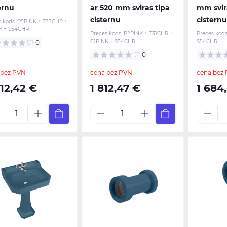
ernu
ar 520 mm sviras tipa
mm svir
cisternu
cisternu
s kods:
P5PINK + T33CHR +
K + S54CHR
Preces kods:
P2PINK + T31CHR +
Preces kods
C1PINK + S54CHR
S54CHR
0
0
 bez PVN
cena bez PVN
cena bez
12,42 €
1 812,47 €
1 684