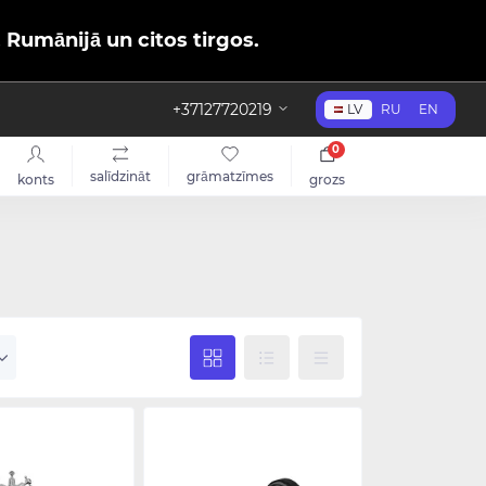
, Rumānijā un citos tirgos.
+37127720219
LV
RU
EN
0
salīdzināt
grāmatzīmes
konts
grozs