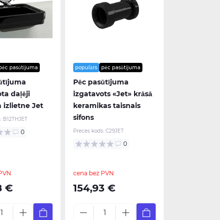
pēc pasūtījuma
populārs
pēc pasūtījuma
ūtījuma
Pēc pasūtījuma
ta daļēji
izgatavots «Jet» krāsā
 izlietne Jet
keramikas taisnais
sifons
:
B12THJET
Preces kods:
C29JET
0
0
 PVN
cena bez PVN
8 €
154,93 €