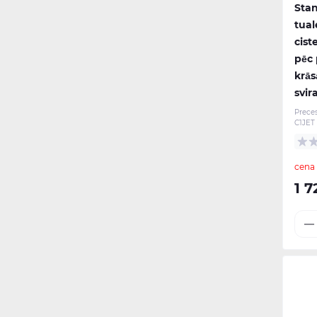
Stan
tual
cist
pēc 
krās
svir
Prece
C1JET
cena
1 7