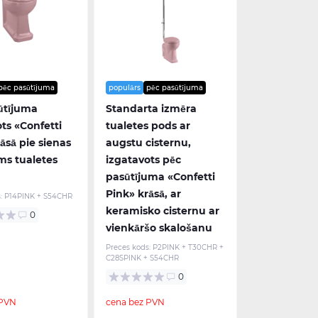
pēc pasūtījuma
populārs
pēc pasūtījuma
ūtījuma
Standarta izmēra
ts «Confetti
tualetes pods ar
āsā pie sienas
augstu cisternu,
ms tualetes
izgatavots pēc
pasūtījuma «Confetti
Pink» krāsā, ar
:
P14PINK + S54CHR
keramisko cisternu ar
0
vienkāršo skalošanu
Preces kods:
P2PINK + T30CHR +
C28SPINK + S54CHR
0
 PVN
cena bez PVN