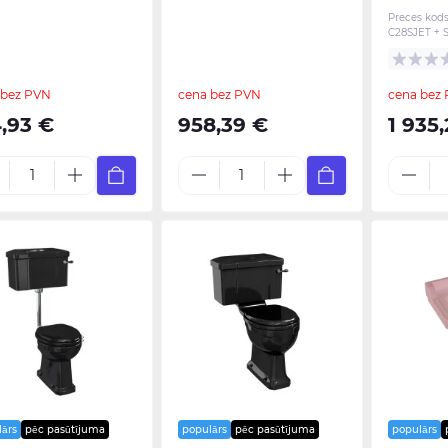
Preces kods
C28SJET + 
 bez PVN
cena bez PVN
cena bez
4,93 €
958,39 €
1 935
lārs
pēc pasūtījuma
populārs
pēc pasūtījuma
populārs