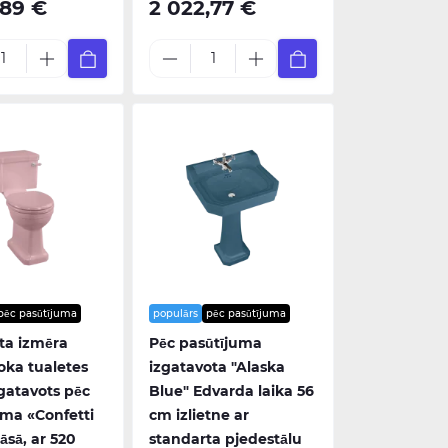
,89 €
2 022,77 €
pēc pasūtījuma
populārs
pēc pasūtījuma
ta izmēra
Pēc pasūtījuma
ka tualetes
izgatavota "Alaska
gatavots pēc
Blue" Edvarda laika 56
uma «Confetti
cm izlietne ar
āsā, ar 520
standarta pjedestālu