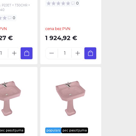
0
:
P2JET + T30CHR +
S40
0
 PVN
cena bez PVN
,27 €
1 924,92 €
pēc pasūtījuma
populārs
pēc pasūtījuma