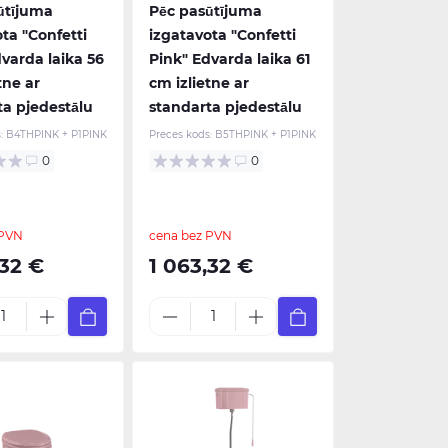
ūtījuma
Pēc pasūtījuma
ta "Confetti
izgatavota "Confetti
varda laika 56
Pink" Edvarda laika 61
tne ar
cm izlietne ar
ta pjedestālu
standarta pjedestālu
:
B4THPINK + P1PINK
Preces kods:
B5THPINK + P1PINK
0
0
 PVN
cena bez PVN
,32 €
1 063,32 €