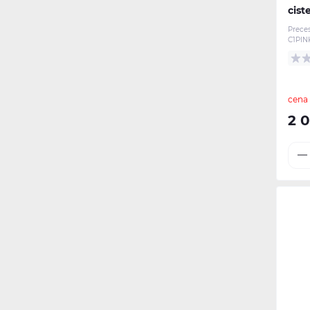
cist
Prece
C1PIN
cena
2 0