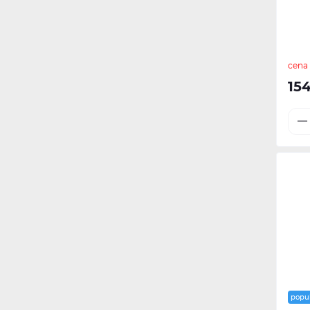
Bidē (4)
Riviera (7)
Piederumi dušas komplektiem
Lampas (16)
(11)
Poda sēdriņķi (17)
cena
15
Piederumi tualetes podiem (37)
popu