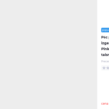
popu
Pēc
izga
Pink
tais
Prece
cena