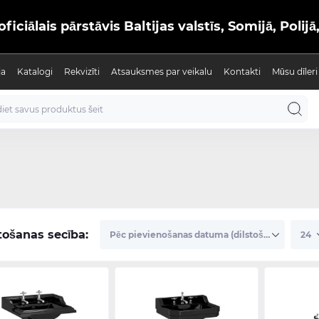
iālais pārstāvis Baltijas valstīs, Somijā, Polijā
ja
Katalogi
Rekvizīti
Atsauksmes par veikalu
Kontakti
Mūsu dīleri
tošanas secība: