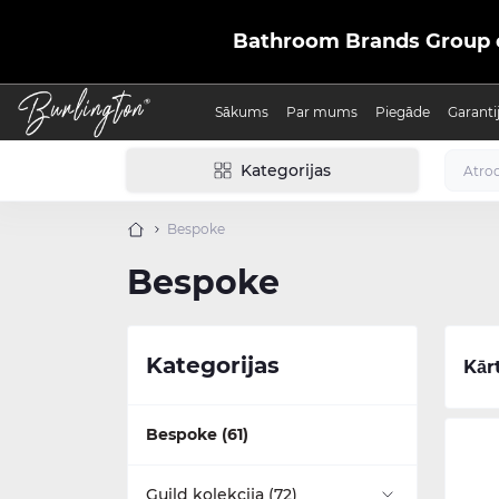
Bathroom Brands Group ofic
Sākums
Par mums
Piegāde
Garanti
Kategorijas
Bespoke
Bespoke
Kategorijas
Kār
Bespoke (61)
Guild kolekcija (72)