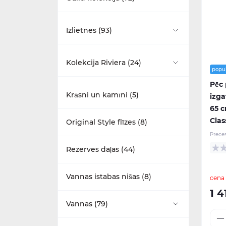
Aksesuāri (20)
Izlietnes (93)
Dušas komplekti (4)
Piekaramie pie sienas (1)
Kolekcija Riviera (24)
popu
Izlietnes (15)
Pēc
Ar pjedestālu (31)
Izlietnes (5)
Krāsni un kamīni (5)
izga
Maisītāji (11)
65 c
Ar puspjedestālu (0)
Maisītāji (5)
Clas
Original Style flīzes (8)
Mēbeles (22)
Prece
Ar statīvu (31)
Mēbeles (7)
Rezerves daļas (44)
Tualetes podi (7)
Stūra (1)
Tualetes podi (7)
Vannas istabas nišas (8)
cena
1 4
Mazas (7)
Vannas (79)
Daļēji iebūvējamas (3)