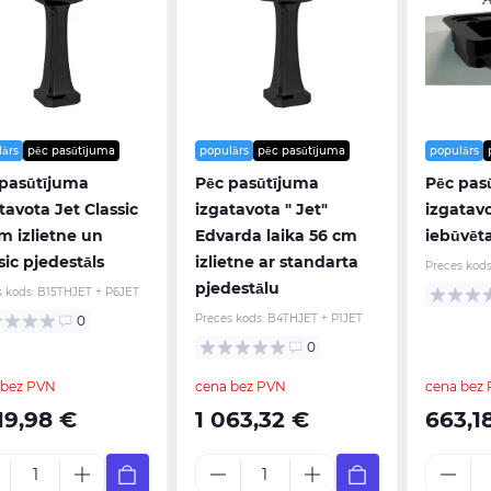
lārs
pēc pasūtījuma
populārs
pēc pasūtījuma
populārs
 pasūtījuma
Pēc pasūtījuma
Pēc pas
tavota Jet Classic
izgatavota " Jet"
izgatavo
m izlietne un
Edvarda laika 56 cm
iebūvēta
sic pjedestāls
izlietne ar standarta
Preces kods
pjedestālu
s kods:
B15THJET + P6JET
Preces kods:
B4THJET + P1JET
0
0
 bez PVN
cena bez PVN
cena bez
19,98 €
1 063,32 €
663,1