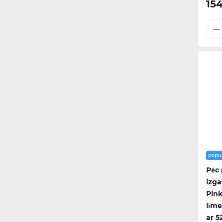
15
popu
Pēc
izga
Pink
līme
ar 5