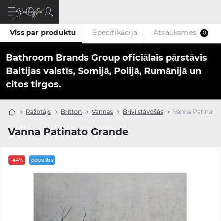
Viss par produktu
Specifikācija
Atsauksmes
0
Bathroom Brands Group oficiālais pārstāvis
Baltijas valstīs, Somijā, Polijā, Rumānijā un
citos tirgos.
Ražotājs
Britton
Vannas
Brīvi stāvošās
Vanna Patinato
Vanna Patinato Grande
-44%
populārs