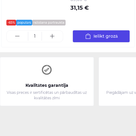
31,15 €
-65%
populārs
ražošana pārtraukta
Ielikt grozā
Kvalitātes garantija
Visas preces ir sertificētas un pārbaudītas uz
Piegādājam uz v
kvalitātes zīmi