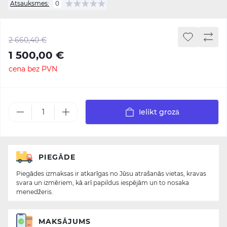
Atsauksmes:
0
2 660,40 €
1 500,00 €
cena bez PVN
Ielikt grozā
PIEGĀDE
Piegādes izmaksas ir atkarīgas no Jūsu atrašanās vietas, kravas
svara un izmēriem, kā arī papildus iespējām un to nosaka
menedžeris.
MAKSĀJUMS