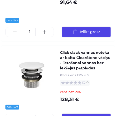
91,64 €
populārs
Ielikt grozā
Click clack vannas noteka
ar baltu ClearStone vāciņu
- lietošanai vannas bez
iekšējas pārplūdes
Preces kods:
CW2NCS
0
cena bez PVN
128,31 €
populārs