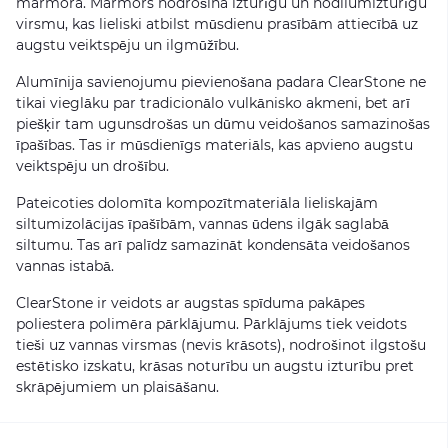
marmora. Marmors nodrošina izturīgu un nodilumizturīgu
virsmu, kas lieliski atbilst mūsdienu prasībām attiecībā uz
augstu veiktspēju un ilgmūžību.
Alumīnija savienojumu pievienošana padara ClearStone ne
tikai vieglāku par tradicionālo vulkānisko akmeni, bet arī
piešķir tam ugunsdrošas un dūmu veidošanos samazinošas
īpašības. Tas ir mūsdienīgs materiāls, kas apvieno augstu
veiktspēju un drošību.
Pateicoties dolomīta kompozītmateriāla lieliskajām
siltumizolācijas īpašībām, vannas ūdens ilgāk saglabā
siltumu. Tas arī palīdz samazināt kondensāta veidošanos
vannas istabā.
ClearStone ir veidots ar augstas spīduma pakāpes
poliestera polimēra pārklājumu. Pārklājums tiek veidots
tieši uz vannas virsmas (nevis krāsots), nodrošinot ilgstošu
estētisko izskatu, krāsas noturību un augstu izturību pret
skrāpējumiem un plaisāšanu.