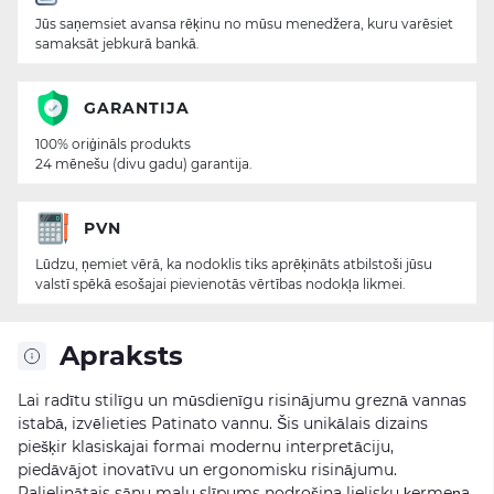
Jūs saņemsiet avansa rēķinu no mūsu menedžera, kuru varēsiet
samaksāt jebkurā bankā.
GARANTIJA
100% oriģināls produkts
24 mēnešu (divu gadu) garantija.
PVN
Lūdzu, ņemiet vērā, ka nodoklis tiks aprēķināts atbilstoši jūsu
valstī spēkā esošajai pievienotās vērtības nodokļa likmei.
Apraksts
Lai radītu stilīgu un mūsdienīgu risinājumu greznā vannas
istabā, izvēlieties Patinato vannu. Šis unikālais dizains
piešķir klasiskajai formai modernu interpretāciju,
piedāvājot inovatīvu un ergonomisku risinājumu.
Palielinātais sānu malu slīpums nodrošina lielisku ķermeņa