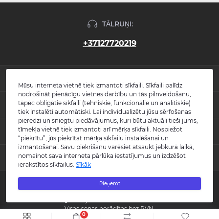
TĀLRUŅI:
+37127720219
INFORMĀCIJA
Mūsu interneta vietnē tiek izmantoti sīkfaili. Sīkfaili palīdz
nodrošināt pienācīgu vietnes darbību un tās pilnveidošanu,
Jaunumi
tāpēc obligātie sīkfaili (tehniskie, funkcionālie un analītiskie)
POPULĀRS
Atsauksmes
tiek instalēti automātiski. Lai individualizētu jūsu sērfošanas
Kontakti
pieredzi un sniegtu piedāvājumus, kuri būtu aktuāli tieši jums,
Izlietnes
tīmekļa vietnē tiek izmantoti arī mērķa sīkfaili. Nospiežot
KONTAKTI UN ADRESE
Vietnes karte
Vannas
“piekrītu”, jūs piekrītat mērķa sīkfailu instalēšanai un
Ražotāji
Maisītāji
izmantošanai. Savu piekrišanu varēsiet atsaukt jebkurā laikā,
info@burlington.eu
Īpašais piedāvājums
nomainot sava interneta pārlūka iestatījumus un izdzēšot
MESENDŽERI
Tualetes podi
ierakstītos sīkfailus.
Sīkāk
P. 09:00 - 17:00
Dušas
O. 09:00 - 17:00
WhatsApp
Aksesuāri
T. 09:00 - 17:00
Pieņemt
Copyright © 2008 - 2026 SIA "Burlington" - Visas tiesības aizsargātas.
C. 09:00 - 17:00
Messenger
Guild kolekcija
P. 09:00 - 17:00
Reģistrācijas numurs: 40003988866
S.-Sv. Slēgts
Visas cenas norādītas bez PVN.
0
Šo vietni izstrādāja «
Qloud
»