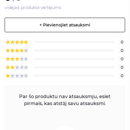
vidējais produkta vērtējums
+ Pievienojiet atsauksmi
0
0
0
0
0
Par šo produktu nav atsauksmju, esiet
pirmais, kas atstāj savu atsauksmi.