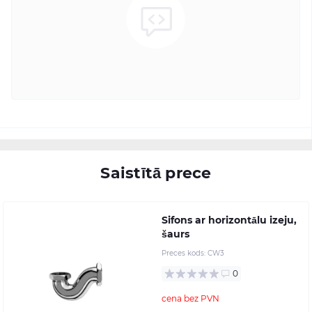
Saistītā prece
Sifons ar horizontālu izeju,
šaurs
Preces kods:
CW3
0
cena bez PVN