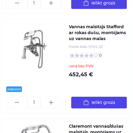
Ielikt grozā
Vannas maisītājs Stafford
ar rokas dušu, montējams
uz vannas malas
Preces kods:
STA14_QT
0
cena bez PVN
452,45 €
populārs
Ielikt grozā
Claremont vannas/dušas
maisītājs, montējams uz