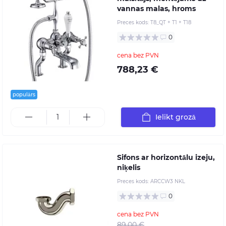
vannas malas, hroms
Preces kods:
T8_QT + T1 + T18
0
cena bez PVN
788,23 €
populārs
Ielikt grozā
Sifons ar horizontālu izeju,
niķelis
Preces kods:
ARCCW3 NKL
0
cena bez PVN
89,00 €