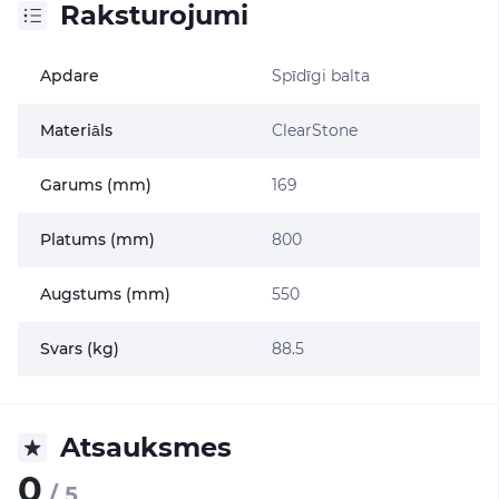
Raksturojumi
Apdare
Spīdīgi balta
Materiāls
ClearStone
Garums (mm)
169
Platums (mm)
800
Augstums (mm)
550
Svars (kg)
88.5
Atsauksmes
0
/ 5