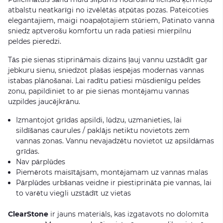
atbalstu neatkarīgi no izvēlētās atpūtas pozas. Pateicoties
elegantajiem, maigi noapaļotajiem stūriem, Patinato vanna
sniedz aptverošu komfortu un rada patiesi mierpilnu
peldes pieredzi.
Tās pie sienas stiprināmais dizains ļauj vannu uzstādīt gar
jebkuru sienu, sniedzot plašas iespējas modernas vannas
istabas plānošanai. Lai radītu patiesi mūsdienīgu peldes
zonu, papildiniet to ar pie sienas montējamu vannas
uzpildes jaucējkrānu.
Izmantojot grīdas apsildi, lūdzu, uzmanieties, lai
sildīšanas caurules / paklājs netiktu novietots zem
vannas zonas. Vannu nevajadzētu novietot uz apsildāmas
grīdas.
Nav pārplūdes
Piemērots maisītājsam, montējamam uz vannas malas
Pārplūdes urbšanas veidne ir piestiprināta pie vannas, lai
to varētu viegli uzstādīt uz vietas
ClearStone
ir jauns materiāls, kas izgatavots no dolomīta