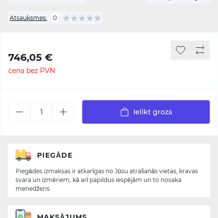
Atsauksmes:
0
746,05 €
cena bez PVN
Ielikt grozā
PIEGĀDE
Piegādes izmaksas ir atkarīgas no Jūsu atrašanās vietas, kravas
svara un izmēriem, kā arī papildus iespējām un to nosaka
menedžeris.
MAKSĀJUMS