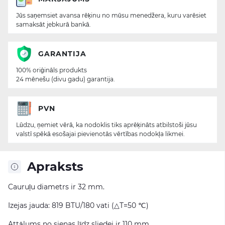
Jūs saņemsiet avansa rēķinu no mūsu menedžera, kuru varēsiet
samaksāt jebkurā bankā.
GARANTIJA
100% oriģināls produkts
24 mēnešu (divu gadu) garantija.
PVN
Lūdzu, ņemiet vērā, ka nodoklis tiks aprēķināts atbilstoši jūsu
valstī spēkā esošajai pievienotās vērtības nodokļa likmei.
Apraksts
Cauruļu diametrs ir 32 mm.
Izejas jauda: 819 BTU/180 vati (△T=50 ℃)
Attālums no sienas līdz sliedei ir 110 mm.