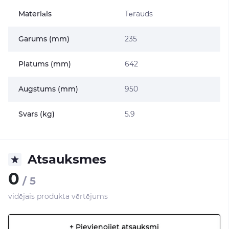
Materiāls
Tērauds
Garums (mm)
235
Platums (mm)
642
Augstums (mm)
950
Svars (kg)
5.9
Atsauksmes
0
/ 5
vidējais produkta vērtējums
+ Pievienojiet atsauksmi