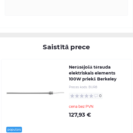
Saistītā prece
Nerūsējošā tērauda
elektriskais elements
100W priekš Berkeley
Preces kods:
BUR8
0
cena bez PVN
127,93 €
populārs