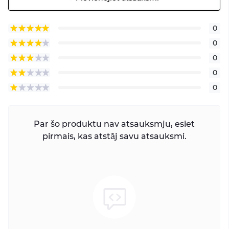
0
0
0
0
0
Par šo produktu nav atsauksmju, esiet
pirmais, kas atstāj savu atsauksmi.