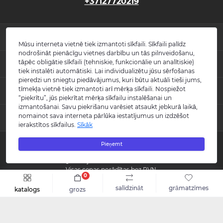
+37127720219
INFORMĀCIJA
Mūsu interneta vietnē tiek izmantoti sīkfaili. Sīkfaili palīdz
nodrošināt pienācīgu vietnes darbību un tās pilnveidošanu,
Jaunumi
tāpēc obligātie sīkfaili (tehniskie, funkcionālie un analītiskie)
POPULĀRS
Atsauksmes
tiek instalēti automātiski. Lai individualizētu jūsu sērfošanas
Kontakti
pieredzi un sniegtu piedāvājumus, kuri būtu aktuāli tieši jums,
Izlietnes
tīmekļa vietnē tiek izmantoti arī mērķa sīkfaili. Nospiežot
KONTAKTI UN ADRESE
Vietnes karte
Vannas
“piekrītu”, jūs piekrītat mērķa sīkfailu instalēšanai un
Ražotāji
Maisītāji
izmantošanai. Savu piekrišanu varēsiet atsaukt jebkurā laikā,
info@burlington.eu
Īpašais piedāvājums
nomainot sava interneta pārlūka iestatījumus un izdzēšot
MESENDŽERI
Tualetes podi
ierakstītos sīkfailus.
Sīkāk
P. 09:00 - 17:00
Dušas
O. 09:00 - 17:00
WhatsApp
Aksesuāri
T. 09:00 - 17:00
Pieņemt
Copyright © 2008 - 2026 SIA "Burlington" - Visas tiesības aizsargātas.
C. 09:00 - 17:00
Messenger
Guild kolekcija
P. 09:00 - 17:00
Reģistrācijas numurs: 40003988866
S.-Sv. Slēgts
Visas cenas norādītas bez PVN.
0
Šo vietni izstrādāja «
Qloud
»
salīdzināt
grāmatzīmes
katalogs
grozs