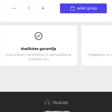
Ielikt grozā
Kvalitātes garantija
Visas preces ir sertificētas un pārbaudītas uz
Piegādājam uz v
kvalitātes zīmi
TĀLRUŅI: