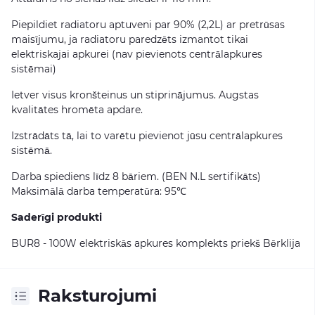
Piepildiet radiatoru aptuveni par 90% (2,2L) ar pretrūsas
maisījumu, ja radiatoru paredzēts izmantot tikai
elektriskajai apkurei (nav pievienots centrālapkures
sistēmai)
Ietver visus kronšteinus un stiprinājumus. Augstas
kvalitātes hromēta apdare.
Izstrādāts tā, lai to varētu pievienot jūsu centrālapkures
sistēmā.
Darba spiediens līdz 8 bāriem. (BEN N.L sertifikāts)
Maksimālā darba temperatūra: 95℃
Saderīgi produkti
BUR8 - 100W elektriskās apkures komplekts priekš Bērklija
Raksturojumi