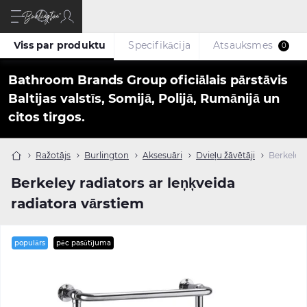
Viss par produktu
Specifikācija
Atsauksmes
0
Bathroom Brands Group oficiālais pārstāvis
Baltijas valstīs, Somijā, Polijā, Rumānijā un
citos tirgos.
Ražotājs
Burlington
Aksesuāri
Dvieļu žāvētāji
Berkeley 
Berkeley radiators ar leņķveida
radiatora vārstiem
populārs
pēc pasūtījuma