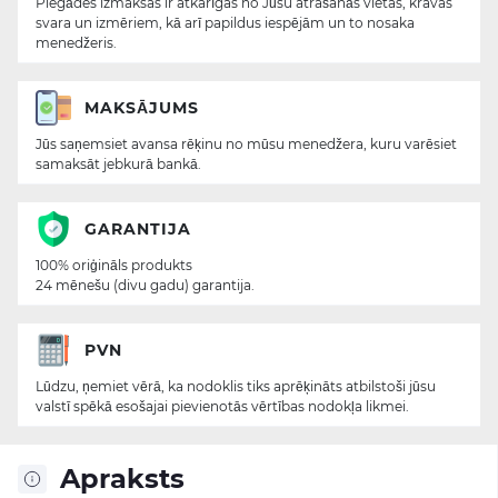
Piegādes izmaksas ir atkarīgas no Jūsu atrašanās vietas, kravas
svara un izmēriem, kā arī papildus iespējām un to nosaka
menedžeris.
MAKSĀJUMS
Jūs saņemsiet avansa rēķinu no mūsu menedžera, kuru varēsiet
samaksāt jebkurā bankā.
GARANTIJA
100% oriģināls produkts
24 mēnešu (divu gadu) garantija.
PVN
Lūdzu, ņemiet vērā, ka nodoklis tiks aprēķināts atbilstoši jūsu
valstī spēkā esošajai pievienotās vērtības nodokļa likmei.
Apraksts