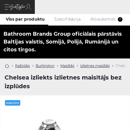
Viss par produktu
Specifikācija
Atsauksmes
0
Bathroom Brands Group oficiālais pārstāvis
Baltijas valstīs, Somijā, Polijā, Rumānijā un
citos tirgos.
Ražotājs
Burlington
Maisītāji
Izlietnes maisītāji
Chelsea i
Chelsea izliekts izlietnes maisītājs bez
izplūdes
populārs