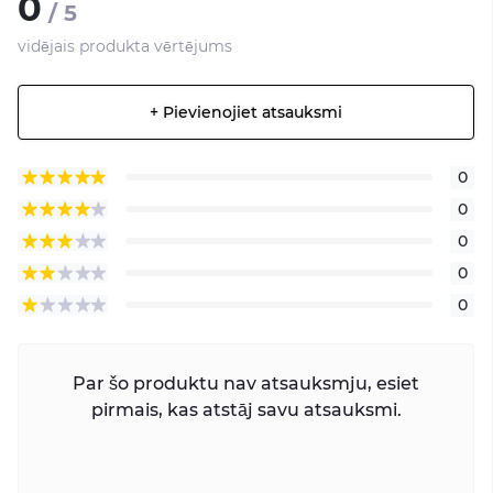
0
/ 5
vidējais produkta vērtējums
+ Pievienojiet atsauksmi
0
0
0
0
0
Par šo produktu nav atsauksmju, esiet
pirmais, kas atstāj savu atsauksmi.