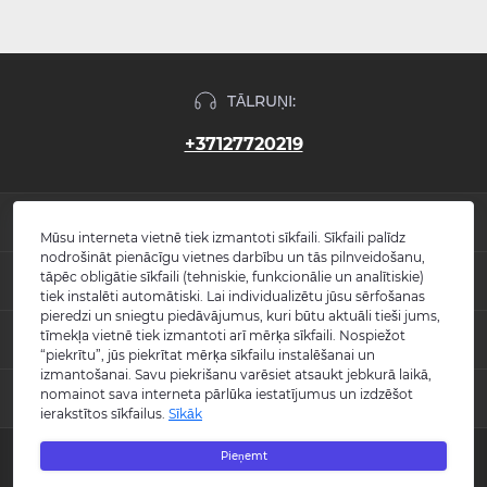
TĀLRUŅI:
+37127720219
INFORMĀCIJA
Mūsu interneta vietnē tiek izmantoti sīkfaili. Sīkfaili palīdz
nodrošināt pienācīgu vietnes darbību un tās pilnveidošanu,
Jaunumi
tāpēc obligātie sīkfaili (tehniskie, funkcionālie un analītiskie)
POPULĀRS
Atsauksmes
tiek instalēti automātiski. Lai individualizētu jūsu sērfošanas
Kontakti
pieredzi un sniegtu piedāvājumus, kuri būtu aktuāli tieši jums,
Izlietnes
tīmekļa vietnē tiek izmantoti arī mērķa sīkfaili. Nospiežot
KONTAKTI UN ADRESE
Vietnes karte
Vannas
“piekrītu”, jūs piekrītat mērķa sīkfailu instalēšanai un
Ražotāji
Maisītāji
izmantošanai. Savu piekrišanu varēsiet atsaukt jebkurā laikā,
info@burlington.eu
Īpašais piedāvājums
nomainot sava interneta pārlūka iestatījumus un izdzēšot
MESENDŽERI
Tualetes podi
ierakstītos sīkfailus.
Sīkāk
P. 09:00 - 17:00
Dušas
O. 09:00 - 17:00
WhatsApp
Aksesuāri
T. 09:00 - 17:00
Pieņemt
Copyright © 2008 - 2026 SIA "Burlington" - Visas tiesības aizsargātas.
C. 09:00 - 17:00
Messenger
Guild kolekcija