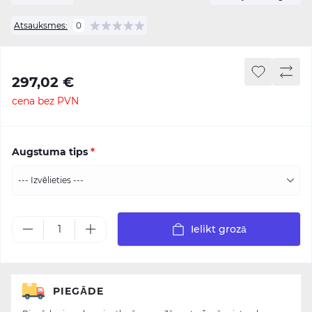
Atsauksmes:
0
297,02 €
cena bez PVN
Augstuma tips
*
Ielikt grozā
PIEGĀDE