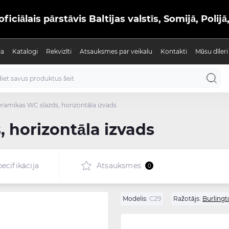
iālais pārstāvis Baltijas valstīs, Somijā, Polijā
ja
Katalogi
Rekvizīti
Atsauksmes par veikalu
Kontakti
Mūsu dīleri
ramikas WC slazds, horizontāla izvads
 horizontāla izvads
ecifikācija
Atsauksmes
0
Modelis:
C29
Ražotājs:
Burlingt