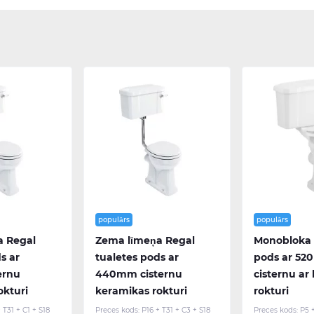
populārs
populārs
a Regal
Zema līmeņa Regal
Monobloka 
s ar
tualetes pods ar
pods ar 5
ernu
440mm cisternu
cisternu ar
okturi
keramikas rokturi
rokturi
 T31 + C1 + S18
Preces kods:
P16 + T31 + C3 + S18
Preces kods:
P5 +