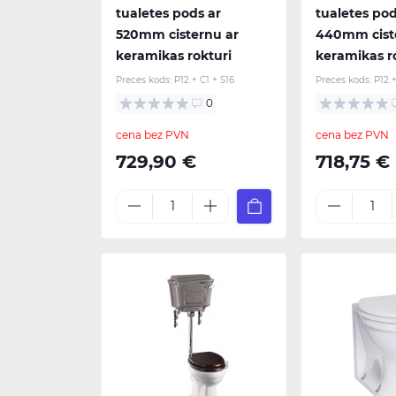
tualetes pods ar
tualetes pod
520mm cisternu ar
440mm cist
keramikas rokturi
keramikas r
Preces kods:
P12 + C1 + S16
Preces kods:
P12 
0
cena bez PVN
cena bez PVN
729,90 €
718,75 €