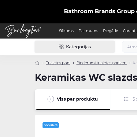
Bathroom Brands Group ofic
Sākums
Par mums
Piegāde
Garanti
Kategorijas
Tualetes podi
Piederumi tualetes podiem
Ke
Keramikas WC slazds,
Viss par produktu
Sp
populārs