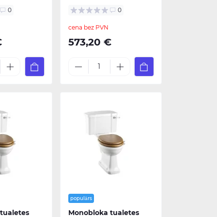
0
0
cena bez PVN
€
573,20 €
populārs
tualetes
Monobloka tualetes