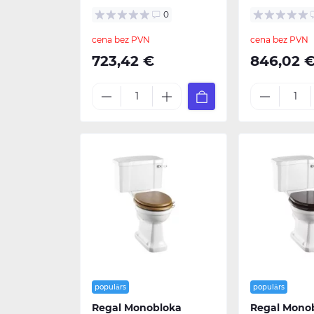
0
cena bez PVN
cena bez PVN
723,42 €
846,02 
populārs
populārs
Regal Monobloka
Regal Mono