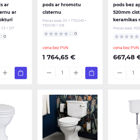
s ar
pods ar hromētu
pods bez a
ernu ar
cisternu
520mm cist
okturi
keramikas r
Preces kods:
P2 + T70CHR +
T30CHR + S18
+ C3 + S17
Preces kods:
P20
0
0
cena bez PVN
cena bez PVN
1 764,65 €
667,48 