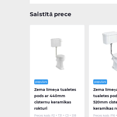
Saistītā prece
populārs
populārs
Zema līmeņa tualetes
Zema līmeņ
pods ar 440mm
tualetes pod
cisternu keramikas
520mm cist
rokturi
keramikas r
Preces kods:
P2 + T31 + C3 + S18
Preces kods:
P16 +