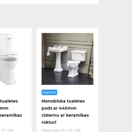
populārs
tualetes
Monobloka tualetes
20mm
pods ar 440mm
 keramikas
cisternu ar keramikas
rokturi
 C1 + S18
Preces kods:
P5 + C3 + S18