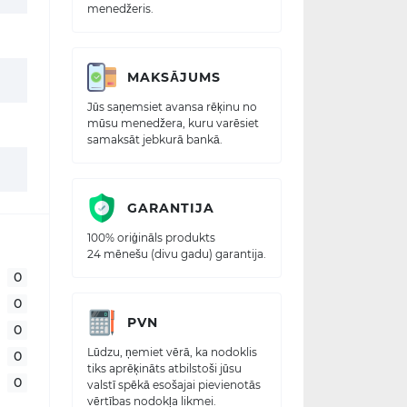
menedžeris.
MAKSĀJUMS
Jūs saņemsiet avansa rēķinu no
mūsu menedžera, kuru varēsiet
samaksāt jebkurā bankā.
GARANTIJA
100% oriģināls produkts
24 mēnešu (divu gadu) garantija.
0
0
PVN
0
Lūdzu, ņemiet vērā, ka nodoklis
0
tiks aprēķināts atbilstoši jūsu
0
valstī spēkā esošajai pievienotās
vērtības nodokļa likmei.