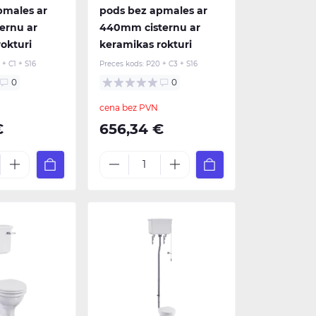
pmales ar
pods bez apmales ar
ernu ar
440mm cisternu ar
okturi
keramikas rokturi
 + C1 + S16
Preces kods:
P20 + C3 + S16
0
0
cena bez PVN
€
656,34 €