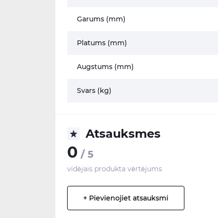
Garums (mm)
Platums (mm)
Augstums (mm)
Svars (kg)
Atsauksmes
0
/ 5
vidējais produkta vērtējums
+ Pievienojiet atsauksmi