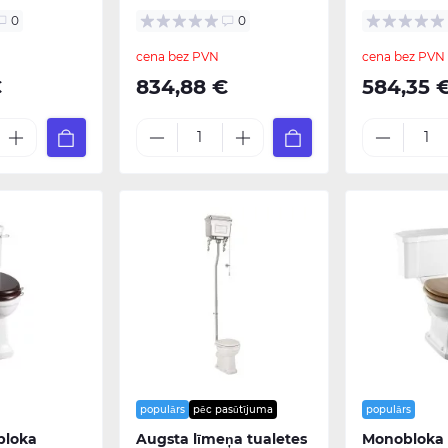
0
0
cena bez PVN
cena bez PVN
€
834,88 €
584,35 
populārs
pēc pasūtījuma
populārs
bloka
Augsta līmeņa tualetes
Monobloka 