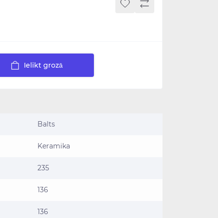
Ielikt grozā
Balts
Keramika
235
136
136