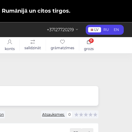
, Rumānijā un citos tirgos.
+37127720219
LV
RU
EN
0
salīdzināt
grāmatzīmes
konts
grozs
on
Atsauksmes:
0