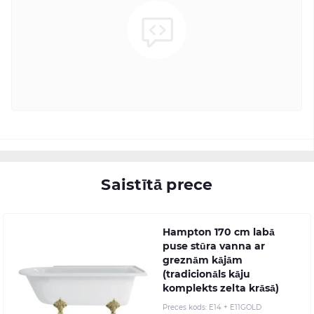
Saistītā prece
Hampton 170 cm labā
puse stūra vanna ar
greznām kājām
(tradicionāls kāju
komplekts zelta krāsā)
Preces kods:
E14 + E11GOLD