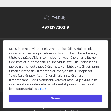
TĀLRUŅI:
+37127720219
INFORMĀCIJA
Mūsu interneta vietnē tiek izmantoti sīkfaili. Sīkfaili palīdz
nodrošināt pienācīgu vietnes darbību un tās pilnveidošanu,
Jaunumi
tāpēc obligātie sīkfaili (tehniskie, funkcionālie un analītiskie)
POPULĀRS
Atsauksmes
tiek instalēti automātiski. Lai individualizētu jūsu sērfošanas
Kontakti
pieredzi un sniegtu piedāvājumus, kuri būtu aktuāli tieši jums,
Izlietnes
tīmekļa vietnē tiek izmantoti arī mērķa sīkfaili. Nospiežot
KONTAKTI UN ADRESE
Vietnes karte
Vannas
“piekrītu”, jūs piekrītat mērķa sīkfailu instalēšanai un
Ražotāji
Maisītāji
izmantošanai. Savu piekrišanu varēsiet atsaukt jebkurā laikā,
info@burlington.eu
Īpašais piedāvājums
nomainot sava interneta pārlūka iestatījumus un izdzēšot
MESENDŽERI
Tualetes podi
ierakstītos sīkfailus.
Sīkāk
P. 09:00 - 17:00
Dušas
O. 09:00 - 17:00
WhatsApp
Aksesuāri
T. 09:00 - 17:00
Pieņemt
Copyright © 2008 - 2026 SIA "Burlington" - Visas tiesības aizsargātas.
C. 09:00 - 17:00
Messenger
Guild kolekcija
P. 09:00 - 17:00
Reģistrācijas numurs: 40003988866
S.-Sv. Slēgts