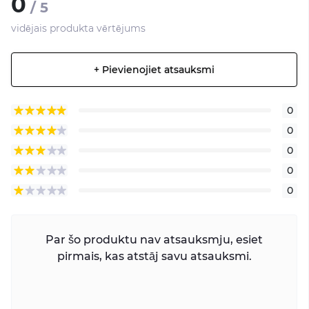
0
/ 5
vidējais produkta vērtējums
+ Pievienojiet atsauksmi
0
0
0
0
0
Par šo produktu nav atsauksmju, esiet
pirmais, kas atstāj savu atsauksmi.