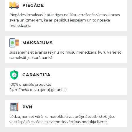
PIEGĀDE
Piegādes izmaksas ir atkarīgas no Jūsu atrašanās vietas, kravas
svara un izmēriem, kā arī papildus iespējām un to nosaka
menedžeris.
MAKSĀJUMS
Jūs saņemsiet avansa rēķinu no mūsu menedžera, kuru varēsiet
samaksāt jebkurā bankā.
GARANTIJA
100% oriģināls produkts
24 mēnešu (divu gadu) garantija.
PVN
Lūdzu, ņemiet vērā, ka nodoklis tiks aprēķināts atbilstoši jūsu
valstī spēkā esošajai pievienotās vērtības nodokļa likmei.