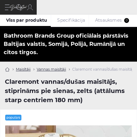
Viss par produktu
Specifikācija
Atsauksmes
0
Bathroom Brands Group oficiālais pārstāvis
Baltijas valstīs, Somijā, Polijā, Rumānijā un
citos tirgos.
Maisītāji
Vannas maisītāji
Claremont vannas/dušas maisītājs, 
Claremont vannas/dušas maisītājs,
stiprināms pie sienas, zelts (attālums
starp centriem 180 mm)
populārs