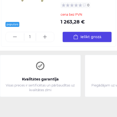
0
cena bez PVN
1 263,28 €
populārs
Ielikt grozā
Kvalitātes garantija
Visas preces ir sertificētas un pārbaudītas uz
Piegādājam uz v
kvalitātes zīmi