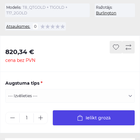
Modelis:
T8_QTGOLD + T1GOLD +
Ražotājs:
T17_2GOLD
Burlington
Atsauksmes:
0
820,34 €
cena bez PVN
Augstuma tips
*
Ielikt grozā