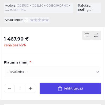
Modelis:
CQSPSC + CQSLSC + CQ1909HDFNC +
Ražotājs:
CQ1909PRFNC
Burlington
Atsauksmes:
0
1 467,90 €
cena bez PVN
Platums (mm)
*
Ielikt grozā