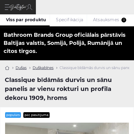
Viss par produktu
Specifikācija
Atsauksmes
0
Bathroom Brands Group oficiālais pārstāvis
Baltijas valstīs, Somijā, Polijā, Rumānijā un
citos tirgos.
Dušas
Duškabīnes
Classique bīdāmās durvis un sānu panelis 
Classique bīdāmās durvis un sānu
panelis ar vienu rokturi un profila
dekoru 1909, hroms
populārs
pēc pasūtījuma