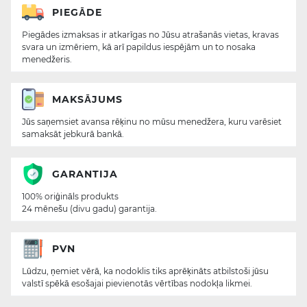
PIEGĀDE
Piegādes izmaksas ir atkarīgas no Jūsu atrašanās vietas, kravas
svara un izmēriem, kā arī papildus iespējām un to nosaka
menedžeris.
MAKSĀJUMS
Jūs saņemsiet avansa rēķinu no mūsu menedžera, kuru varēsiet
samaksāt jebkurā bankā.
GARANTIJA
100% oriģināls produkts
24 mēnešu (divu gadu) garantija.
PVN
Lūdzu, ņemiet vērā, ka nodoklis tiks aprēķināts atbilstoši jūsu
valstī spēkā esošajai pievienotās vērtības nodokļa likmei.