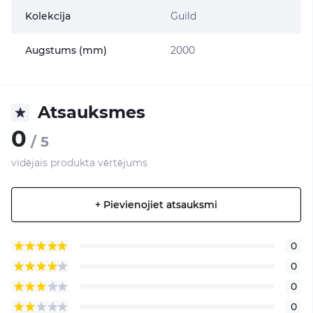
Kolekcija
Guild
Augstums (mm)
2000
Atsauksmes
0
/ 5
vidējais produkta vērtējums
+ Pievienojiet atsauksmi
0
0
0
0