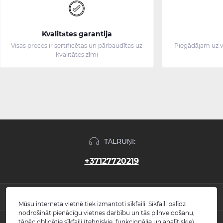
Kvalitātes garantija
Visas preces ir sertificētas un pārbaudītas uz
Piegādājam uz v
kvalitātes zīmi
TĀLRUŅI:
+37127720219
INFORMĀCIJA
Mūsu interneta vietnē tiek izmantoti sīkfaili. Sīkfaili palīdz
nodrošināt pienācīgu vietnes darbību un tās pilnveidošanu,
Jaunumi
tāpēc obligātie sīkfaili (tehniskie, funkcionālie un analītiskie)