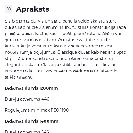
Apraksts
Šīs bīdāmās durvis un sānu panelis veido skaistu stūra
dušas kabīni pie 2 sienām. Dubultā stikla konstrukcija rada
plašāku dušas kabīni, kas ir ideāli piemērota lielākām vai
ģimenes vannas istabām. Augstas kvalitātes sliedes
konstrukcija kopā ar mīksto aizvēršanas mehānismu
novērš rāmja bojājumus. Classique dušas kabīnes ar slēpto
stiprinājuma konstrukciju nodrošina izsmalcinātu un
elegantu izskatu. Classique stikla apdare ir pārklāta ar
aizsargpārklājumu, kas novērš nosēdumus un atvieglo
stikla tīrīšanu.
Bīdāmās durvis 1200mm
Durvju atvērums 446
Regulējums min-max 1150-1190
Bīdāmās durvis 1400mm
Durvju atvērums 546