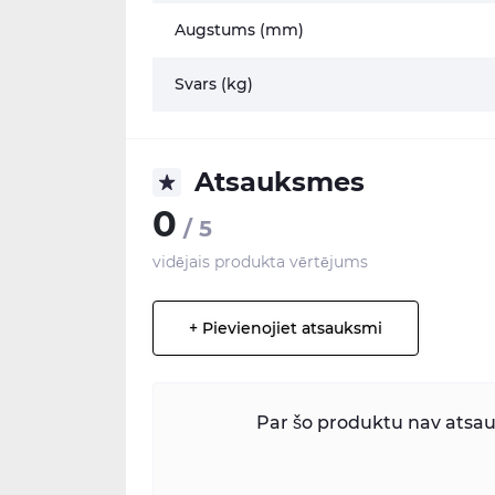
Augstums (mm)
Svars (kg)
Atsauksmes
0
/ 5
vidējais produkta vērtējums
+ Pievienojiet atsauksmi
Par šo produktu nav atsauk