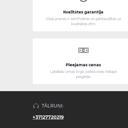
Kvalitātes garantija
Visas preces ir sertificētas un pārbaudītas uz
kvalitātes zīmi
Pieejamas cenas
Labākās cenas tirgū, pateicoties tiešajai
piegādei
TĀLRUŅI:
+37127720219