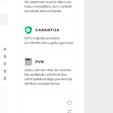
Jūs saņemsiet avansa rēķinu no
mūsu menedžera, kuru varēsiet
samaksāt jebkurā bankā.
GARANTIJA
100% oriģināls produkts
24 mēnešu (divu gadu) garantija.
0
0
PVN
0
Lūdzu, ņemiet vērā, ka nodoklis
0
tiks aprēķināts atbilstoši jūsu
0
valstī spēkā esošajai pievienotās
vērtības nodokļa likmei.