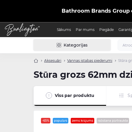
Bathroom Brands Group ofic
Sākums
Par mums
Piegāde
Garanti
Kategorijas
Aksesuāri
Vannas istabas piederumi
Stūra g
Stūra grozs 62mm dziļ
Viss par produktu
Sp
-65%
populārs
zems krājums
ražošana pārtraukta