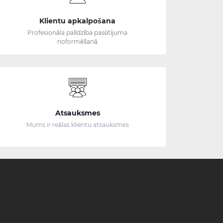
Klientu apkalpošana
Profesionāla palīdzība pasūtījuma
noformēšanā
Atsauksmes
Mums ir reālas klientu atsauksmes