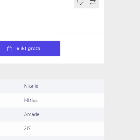
Ielikt grozā
Niķelis
Misiņš
Arcade
217