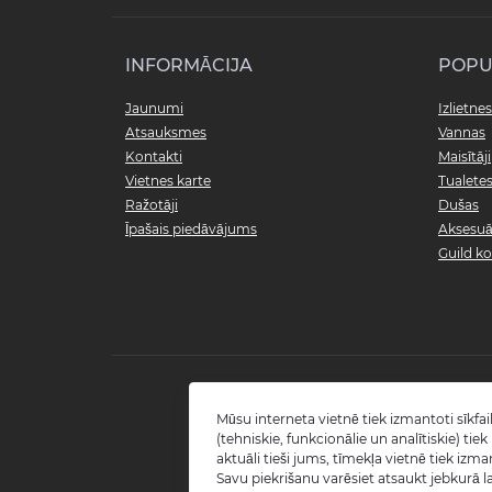
INFORMĀCIJA
POPU
Jaunumi
Izlietnes
Atsauksmes
Vannas
Kontakti
Maisītāji
Vietnes karte
Tualete
Ražotāji
Dušas
Īpašais piedāvājums
Aksesuā
Guild ko
Mūsu interneta vietnē tiek izmantoti sīkfail
(tehniskie, funkcionālie un analītiskie) tie
aktuāli tieši jums, tīmekļa vietnē tiek izma
Savu piekrišanu varēsiet atsaukt jebkurā la