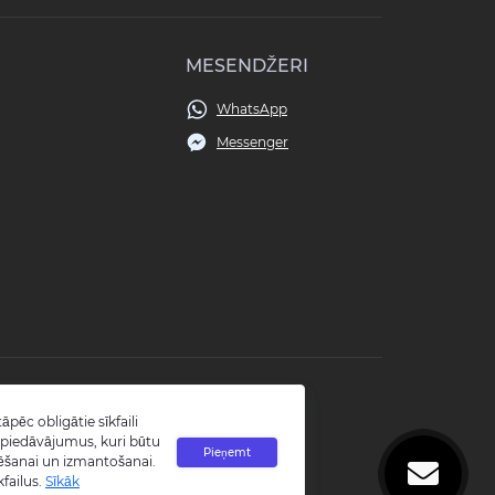
MESENDŽERI
WhatsApp
Messenger
āpēc obligātie sīkfaili
tu piedāvājumus, kuri būtu
Pieņemt
talēšanai un izmantošanai.
kfailus.
Sīkāk