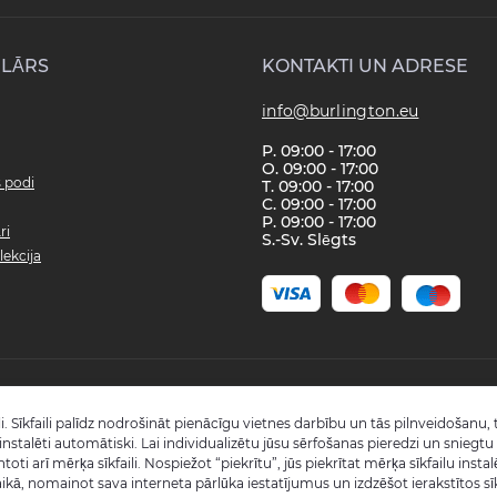
LĀRS
KONTAKTI UN ADRESE
info@burlington.eu
P. 09:00 - 17:00
O. 09:00 - 17:00
s podi
T. 09:00 - 17:00
C. 09:00 - 17:00
P. 09:00 - 17:00
ri
S.-Sv. Slēgts
lekcija
Copyright © 2008 - 2026 SIA "Burlington" - Visas tiesības aizsargātas.
i. Sīkfaili palīdz nodrošināt pienācīgu vietnes darbību un tās pilnveidošanu, t
Reģistrācijas numurs: 40003988866
k instalēti automātiski. Lai individualizētu jūsu sērfošanas pieredzi un snieg
Visas cenas norādītas bez PVN.
ntoti arī mērķa sīkfaili. Nospiežot “piekrītu”, jūs piekrītat mērķa sīkfailu ins
Šo vietni izstrādāja «
Qloud
»
ikā, nomainot sava interneta pārlūka iestatījumus un izdzēšot ierakstītos sī