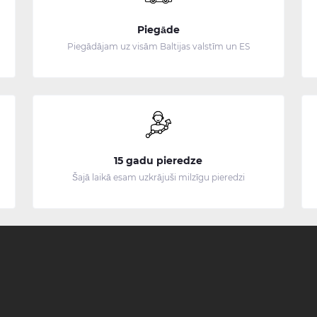
Piegāde
Piegādājam uz visām Baltijas valstīm un ES
15 gadu pieredze
Šajā laikā esam uzkrājuši milzīgu pieredzi