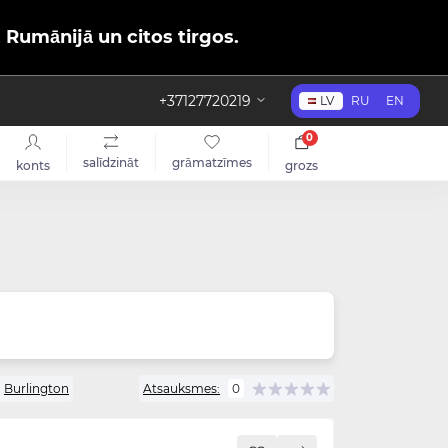
, Rumānijā un citos tirgos.
+37127720219
LV
RU
EN
0
salīdzināt
grāmatzīmes
konts
grozs
:
Burlington
Atsauksmes:
0