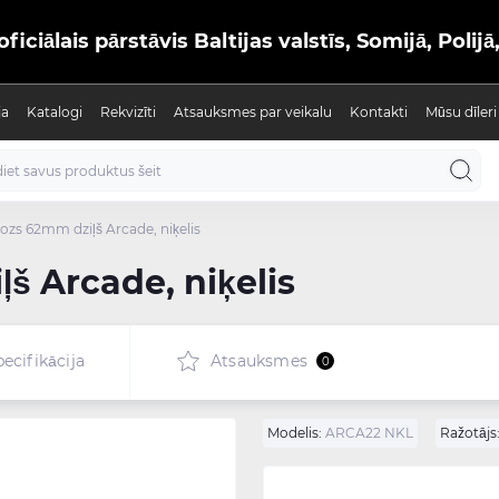
iālais pārstāvis Baltijas valstīs, Somijā, Polijā
ja
Katalogi
Rekvizīti
Atsauksmes par veikalu
Kontakti
Mūsu dīleri
rozs 62mm dziļš Arcade, niķelis
š Arcade, niķelis
ecifikācija
Atsauksmes
0
Modelis:
ARCA22 NKL
Ražotājs