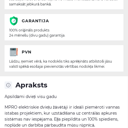
samaksāt jebkurā bankā.
GARANTIJA
100% oriģināls produkts
24 mēnešu (divu gadu) garantija.
PVN
Lūdzu, ņemiet vērā, ka nodoklis tiks aprēķināts atbilstoši jūsu
valstī spēkā esošajai pievienotās vērtības nodokļa likmei.
Apraksts
Apsildāmi dvieļi visu gadu
MPRO elektriskie dvieļu žāvētāji ir ideāli piemēroti vannas
istabas projektiem, kur uzstādīšana uz centrālās apkures
sistēmas nav iespējama. Eļļa piepildīta un 100% spiediens,
noplūde un darbība pārbaudīta mūsu rūpnīcā.