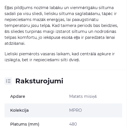
Eļļas pildījums nozīmē labāku un vienmērīgāku siltuma
sadali pa visu sliedi, lielisku siltuma saglabāšanu, tāpēc ir
nepieciešams mazāk enerģijas, lai paaugstinātu
temperatūru jūsu telpā. Kad taimera periods būs beidzies,
šīs sliedes turpinās maigi izstarot siltumu un nodrošinās
telpas komfortu, jo iekšpusē esošā eļļa ir paredzēta lēnai
atdzišanai.
Lieliski piemērots vasaras laikam, kad centrālā apkure ir
izslēgta, bet ir nepieciešami silti dvieļi.
Raksturojumi
Apdare
Matēts misiņš
Kolekcija
MPRO
Platums (mm)
480