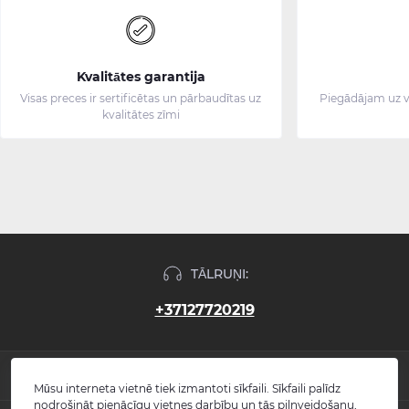
Kvalitātes garantija
Visas preces ir sertificētas un pārbaudītas uz
Piegādājam uz v
kvalitātes zīmi
TĀLRUŅI:
+37127720219
INFORMĀCIJA
Mūsu interneta vietnē tiek izmantoti sīkfaili. Sīkfaili palīdz
nodrošināt pienācīgu vietnes darbību un tās pilnveidošanu,