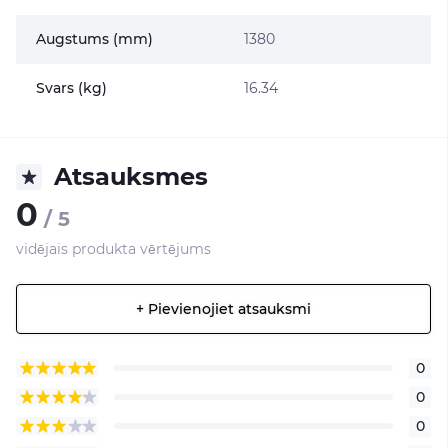
Augstums (mm)
1380
Svars (kg)
16.34
Atsauksmes
0
/ 5
vidējais produkta vērtējums
+ Pievienojiet atsauksmi
0
0
0