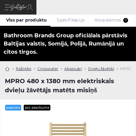
Viss par produktu
Specifikācija
Atsauksmes
0
Bathroom Brands Group oficiālais pārstāvis
Baltijas valstīs, Somijā, Polijā, Rumānijā un
citos tirgos.
Ražotājs
Crosswater
Aksesuāri
Dvieļu žāvētāji
MPRO 480
MPRO 480 x 1380 mm elektriskais
dvieļu žāvētājs matēts misiņš
populārs
pēc pasūtījuma