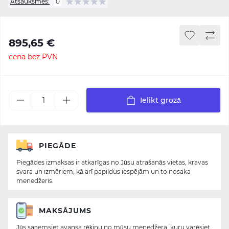
Atsauksmes:
0
895,65 €
cena bez PVN
Ielikt grozā
PIEGĀDE
Piegādes izmaksas ir atkarīgas no Jūsu atrašanās vietas, kravas
svara un izmēriem, kā arī papildus iespējām un to nosaka
menedžeris.
MAKSĀJUMS
Jūs saņemsiet avansa rēķinu no mūsu menedžera, kuru varēsiet