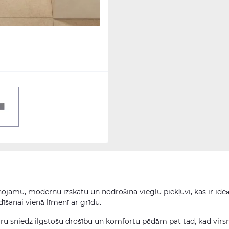
ojamu, modernu izskatu un nodrošina vieglu piekļuvi, kas ir ideā
īšanai vienā līmenī ar grīdu.
tūru sniedz ilgstošu drošību un komfortu pēdām pat tad, kad vir