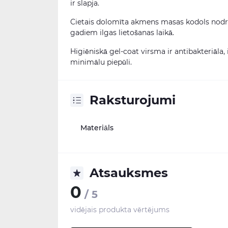
ir slapja.
Cietais dolomīta akmens masas kodols nodroši
gadiem ilgas lietošanas laikā.
Higiēniskā gel-coat virsma ir antibakteriāla, 
minimālu piepūli.
Raksturojumi
Materiāls
Atsauksmes
0
/ 5
vidējais produkta vērtējums