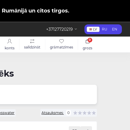
, Rumānijā un citos tirgos.
+37127720219
LV
RU
EN
0
salīdzināt
grāmatzīmes
konts
grozs
lēks
osswater
Atsauksmes:
0