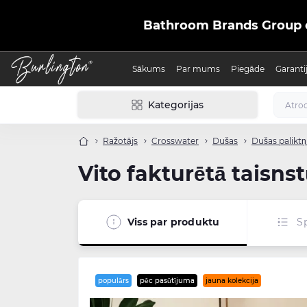
Bathroom Brands Group ofic
Sākums
Par mums
Piegāde
Garanti
Kategorijas
Ražotājs
Crosswater
Dušas
Dušas paliktņ
Vito fakturētā taisnst
Viss par produktu
Sp
populārs
pēc pasūtījuma
jauna kolekcija