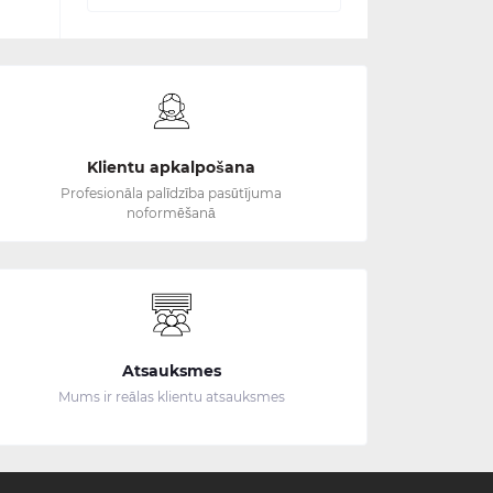
Klientu apkalpošana
Profesionāla palīdzība pasūtījuma
noformēšanā
Atsauksmes
Mums ir reālas klientu atsauksmes