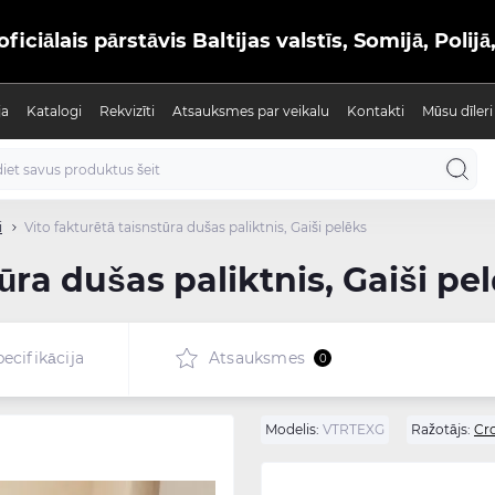
iālais pārstāvis Baltijas valstīs, Somijā, Polijā
ja
Katalogi
Rekvizīti
Atsauksmes par veikalu
Kontakti
Mūsu dīleri
i
Vito fakturētā taisnstūra dušas paliktnis, Gaiši pelēks
ūra dušas paliktnis, Gaiši pe
ecifikācija
Atsauksmes
0
Modelis:
VTRTEXG
Ražotājs:
Cr