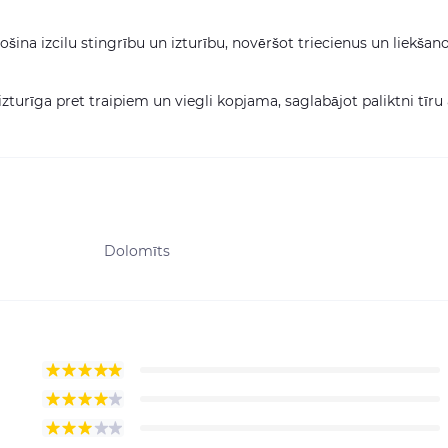
na izcilu stingrību un izturību, novēršot triecienus un liekšan
izturīga pret traipiem un viegli kopjama, saglabājot paliktni tīru 
Dolomīts