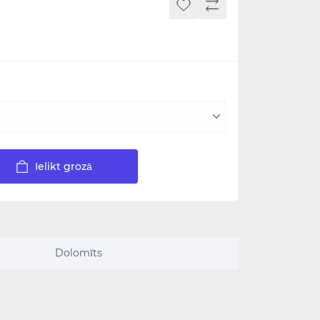
Ielikt grozā
Dolomīts