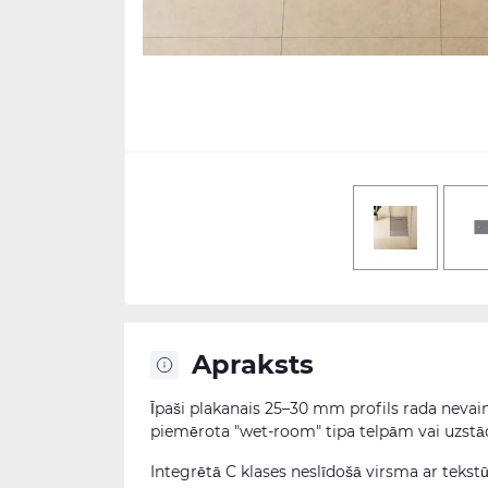
Apraksts
Īpaši plakanais 25–30 mm profils rada nevain
piemērota "wet-room" tipa telpām vai uzstād
Integrētā C klases neslīdošā virsma ar teks