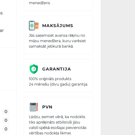
menedžeris.
os
MAKSĀJUMS
ar
Jūs saņemsiet avansa rēķinu no
mūsu menedžera, kuru varēsiet
samaksāt jebkurā bankā.
GARANTIJA
100% oriģināls produkts
24 mēnešu (divu gadu) garantija.
PVN
0
Lūdzu, ņemiet vērā, ka nodoklis
0
tiks aprēķināts atbilstoši jūsu
valstī spēkā esošajai pievienotās
0
vērtības nodokļa likmei.