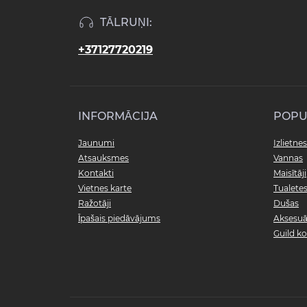
TĀLRUŅI:
+37127720219
INFORMĀCIJA
POPU
Jaunumi
Izlietnes
Atsauksmes
Vannas
Kontakti
Maisītāji
Vietnes karte
Tualete
Ražotāji
Dušas
Īpašais piedāvājums
Aksesuā
Guild ko