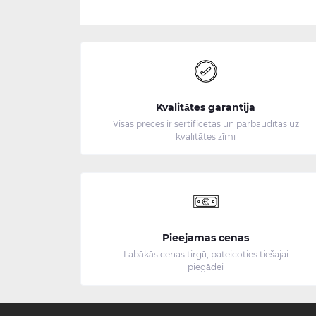
Kvalitātes garantija
Visas preces ir sertificētas un pārbaudītas uz
kvalitātes zīmi
Pieejamas cenas
Labākās cenas tirgū, pateicoties tiešajai
piegādei