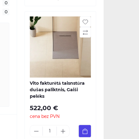
0
0
Vito fakturētā taisnstūra
dušas paliktnis, Gaiši
pelēks
522,00 €
cena bez PVN