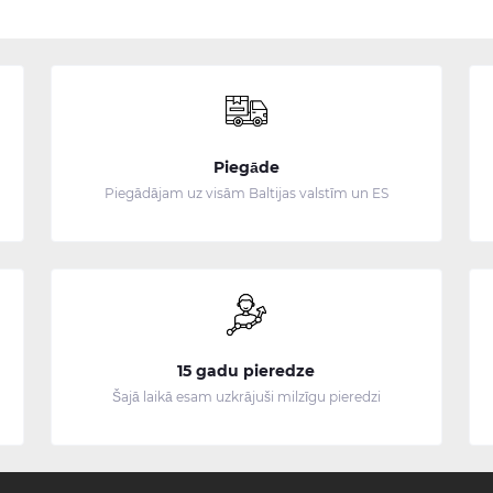
Piegāde
Piegādājam uz visām Baltijas valstīm un ES
15 gadu pieredze
Šajā laikā esam uzkrājuši milzīgu pieredzi