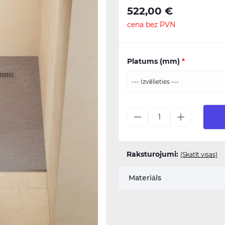
522,00 €
cena bez PVN
Platums (mm)
*
Raksturojumi:
(Skatīt visas)
Materiāls