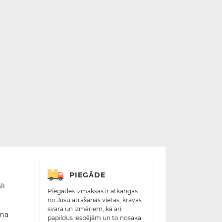
PIEGĀDE
li
Piegādes izmaksas ir atkarīgas
no Jūsu atrašanās vietas, kravas
svara un izmēriem, kā arī
sma
papildus iespējām un to nosaka