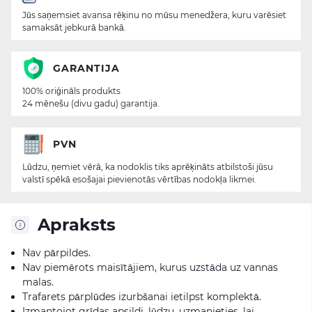
Jūs saņemsiet avansa rēķinu no mūsu menedžera, kuru varēsiet
samaksāt jebkurā bankā.
GARANTIJA
100% oriģināls produkts
24 mēnešu (divu gadu) garantija.
PVN
Lūdzu, ņemiet vērā, ka nodoklis tiks aprēķināts atbilstoši jūsu
valstī spēkā esošajai pievienotās vērtības nodokļa likmei.
Apraksts
Nav pārpildes.
Nav piemērots maisītājiem, kurus uzstāda uz vannas
malas.
Trafarets pārplūdes izurbšanai ietilpst komplektā.
Izmantojot grīdas apsildi, lūdzu, uzmanieties, lai