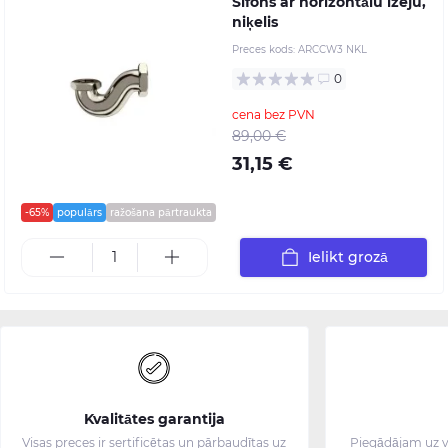
Sifons ar horizontālu izeju,
niķelis
Preces kods:
ARCCW3 NKL
0
cena bez PVN
89,00 €
31,15 €
-65%
populārs
ražošana pārtraukta
Ielikt grozā
Kvalitātes garantija
Visas preces ir sertificētas un pārbaudītas uz
Piegādājam uz v