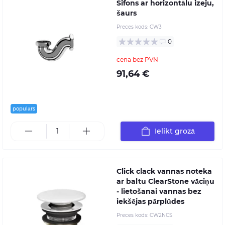
Sifons ar horizontālu izeju,
šaurs
Preces kods:
CW3
0
cena bez PVN
91,64 €
populārs
Ielikt grozā
Click clack vannas noteka
ar baltu ClearStone vāciņu
- lietošanai vannas bez
iekšējas pārplūdes
Preces kods:
CW2NCS