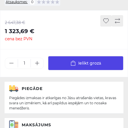
Atsauksmes:
0
2 647,38 €
1 323,69 €
cena bez PVN
Ielikt grozā
PIEGĀDE
Piegādes izmaksas ir atkarīgas no Jūsu atrašanās vietas, kravas
svara un izmēriem, kā arī papildus iespējām un to nosaka
menedžeris.
MAKSĀJUMS