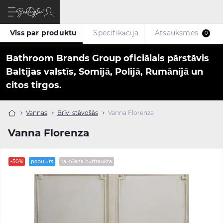
Viss par produktu
Specifikācija
Atsauksmes
0
Bathroom Brands Group oficiālais pārstāvis
Baltijas valstīs, Somijā, Polijā, Rumānijā un
citos tirgos.
Vannas
Brīvi stāvošās
Vanna Florenza
Vanna Florenza
-50%
populārs
ražošana pārtraukta