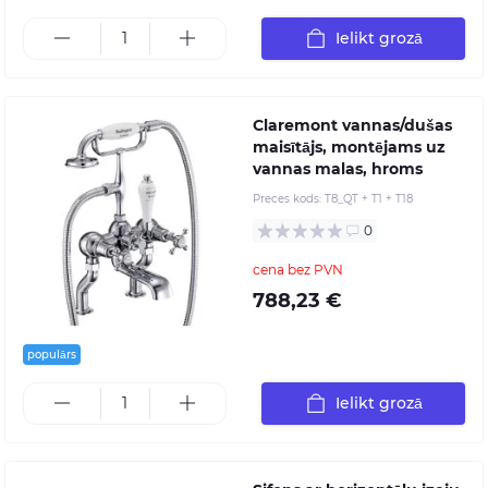
Ielikt grozā
Claremont vannas/dušas
maisītājs, montējams uz
vannas malas, hroms
Preces kods:
T8_QT + T1 + T18
0
cena bez PVN
788,23 €
populārs
Ielikt grozā