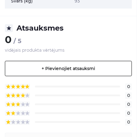
Svars (kg)
93
Atsauksmes
0
/ 5
vidējais produkta vērtējums
+ Pievienojiet atsauksmi
0
0
0
0
0