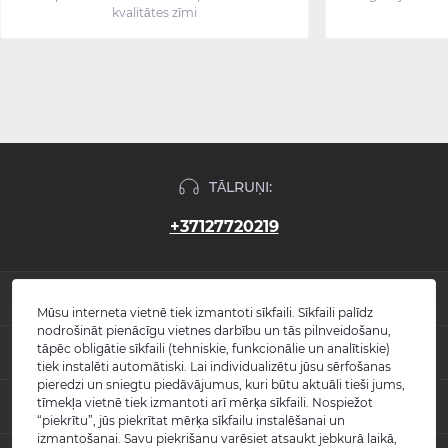
kvalitātes zīmi
TĀLRUŅI:
+37127720219
INFORMĀCIJA
Mūsu interneta vietnē tiek izmantoti sīkfaili. Sīkfaili palīdz
nodrošināt pienācīgu vietnes darbību un tās pilnveidošanu,
Jaunumi
tāpēc obligātie sīkfaili (tehniskie, funkcionālie un analītiskie)
POPULĀRS
Atsauksmes
tiek instalēti automātiski. Lai individualizētu jūsu sērfošanas
Kontakti
pieredzi un sniegtu piedāvājumus, kuri būtu aktuāli tieši jums,
Izlietnes
tīmekļa vietnē tiek izmantoti arī mērķa sīkfaili. Nospiežot
KONTAKTI UN ADRESE
Vietnes karte
Vannas
“piekrītu”, jūs piekrītat mērķa sīkfailu instalēšanai un
Ražotāji
Maisītāji
izmantošanai. Savu piekrišanu varēsiet atsaukt jebkurā laikā,
info@burlington.eu