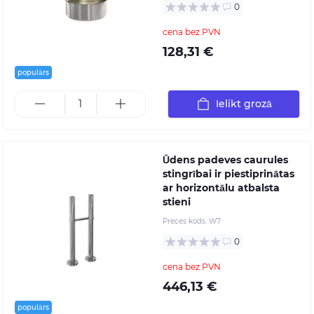
0
cena bez PVN
128,31 €
populārs
Ielikt grozā
Ūdens padeves caurules
stingrībai ir piestiprinātas
ar horizontālu atbalsta
stieni
Preces kods:
W7
0
cena bez PVN
446,13 €
populārs