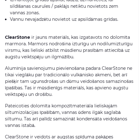
sildīšanas caurules / paklājs netiktu novietots zem
vannas zonas.
Vannu nevajadzētu novietot uz apsildāmas grīdas.
ClearStone
ir jauns materiāls, kas izgatavots no dolomīta
marmora. Marmors nodrošina izturīgu un nodilumizturīgu
virsmu, kas lieliski atbilst mūsdienu prasībām attiecībā uz
augstu veiktspēju un ilgmūžību.
Alumīnija savienojumu pievienošana padara ClearStone ne
tikai vieglāku par tradicionālo vulkānisko akmeni, bet arī
piešķir tam ugunsdrošas un dūmu veidošanos samazinošas
īpašības. Tas ir mūsdienīgs materiāls, kas apvieno augstu
veiktspēju un drošību.
Pateicoties dolomīta kompozītmateriāla lieliskajām
siltumizolācijas īpašībām, vannas ūdens ilgāk saglabā
siltumu. Tas arī palīdz samazināt kondensāta veidošanos
vannas istabā.
ClearStone ir veidots ar augstas spīduma pakāpes