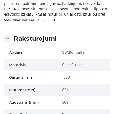
poliestera polimēra pārklājumu. Pārklājums tiek veidots
tieši uz vannas virsmas (nevis krāsots), nodrošinot ilgstošu
estētisko izskatu, krāsas noturību un augstu izturību pret
skrāpējumiem un plaisāšanu.
Raksturojumi
Apdare
Spīdīgi balta
Materiāls
ClearStone
Garums (mm)
1828
Platums (mm)
864
Augstums (mm)
569