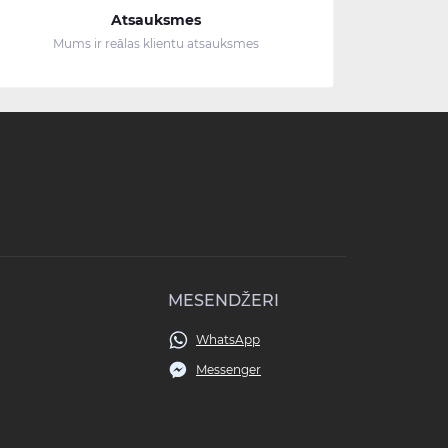
Atsauksmes
Mums ir reālas klientu atsauksmes
MESENDŽERI
WhatsApp
Messenger