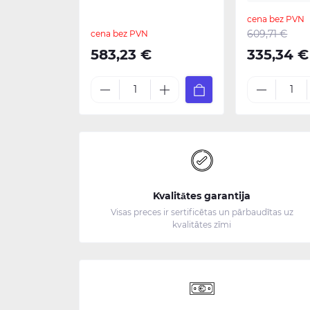
cena bez PVN
609,71 €
cena bez PVN
583,23 €
335,34 €
Kvalitātes garantija
Visas preces ir sertificētas un pārbaudītas uz
kvalitātes zīmi