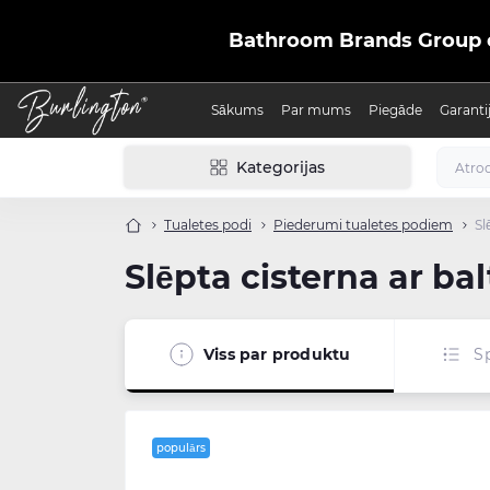
Bathroom Brands Group ofic
Sākums
Par mums
Piegāde
Garanti
Kategorijas
Tualetes podi
Piederumi tualetes podiem
Sl
Slēpta cisterna ar ba
Viss par produktu
Sp
populārs