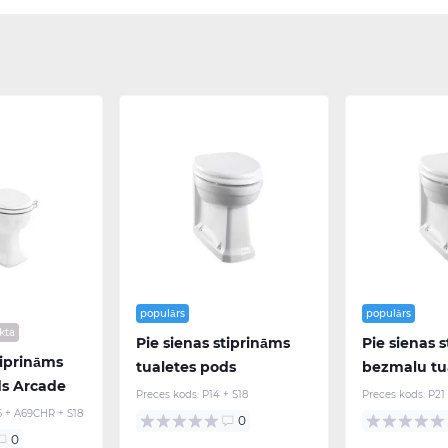
populārs
populārs
kta
Pie sienas stiprināms
Pie sienas 
tiprināms
tualetes pods
bezmalu tu
ds Arcade
Preces kods:
P14 + S18
Preces kods:
P21
 + A69CHR + S18
0
0