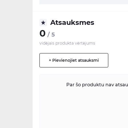
Atsauksmes
0
/ 5
vidējais produkta vērtējums
+ Pievienojiet atsauksmi
Par šo produktu nav atsauk