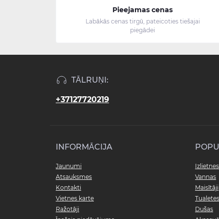
Pieejamas cenas
Labākās cenas tirgū, pateicoties tiešajai
piegādei
TĀLRUŅI:
+37127720219
INFORMĀCIJA
POPU
Jaunumi
Izlietnes
Atsauksmes
Vannas
Kontakti
Maisītāji
Vietnes karte
Tualete
Ražotāji
Dušas