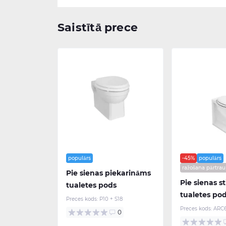
Saistītā prece
populārs
-45%
populārs
ražošana pārtrau
Pie sienas piekarināms
Pie sienas s
tualetes pods
tualetes po
Preces kods:
P10 + S18
Preces kods:
ARC6
0