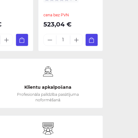
cena bez PVN
€
523,04 €
Klientu apkalpošana
Profesionāla palīdzība pasūtījuma
noformēšanā