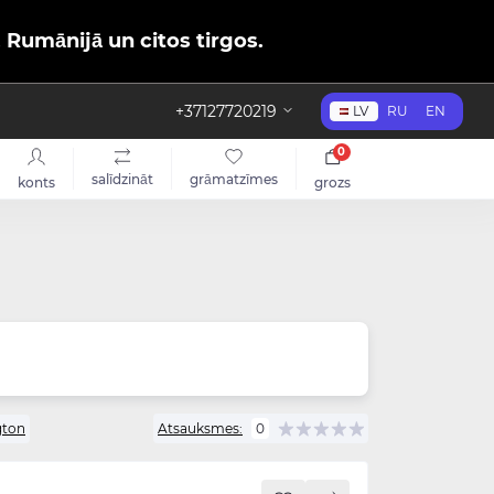
, Rumānijā un citos tirgos.
+37127720219
LV
RU
EN
0
salīdzināt
grāmatzīmes
konts
grozs
gton
Atsauksmes:
0