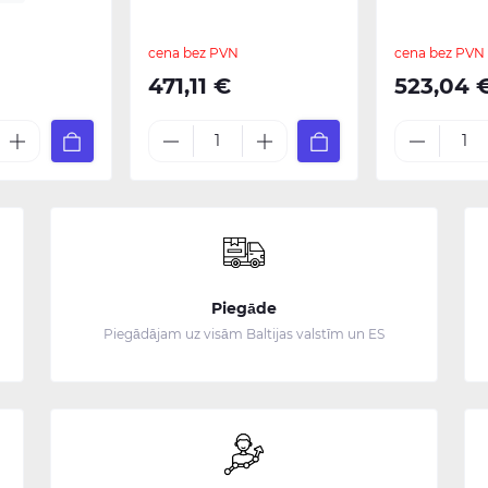
cena bez PVN
cena bez PVN
471,11 €
523,04 
Piegāde
Piegādājam uz visām Baltijas valstīm un ES