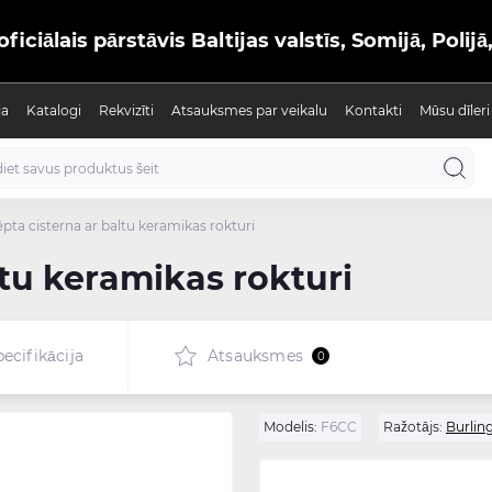
iālais pārstāvis Baltijas valstīs, Somijā, Polijā
ja
Katalogi
Rekvizīti
Atsauksmes par veikalu
Kontakti
Mūsu dīleri
ēpta cisterna ar baltu keramikas rokturi
ltu keramikas rokturi
ecifikācija
Atsauksmes
0
Modelis:
F6CC
Ražotājs:
Burlin