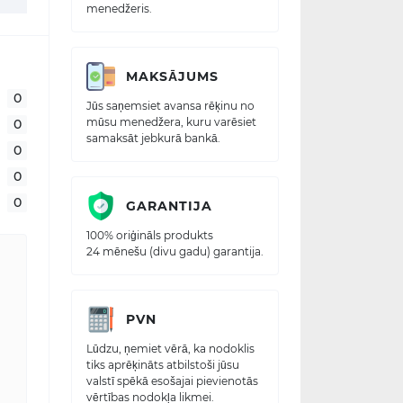
menedžeris.
MAKSĀJUMS
0
Jūs saņemsiet avansa rēķinu no
mūsu menedžera, kuru varēsiet
0
samaksāt jebkurā bankā.
0
0
0
GARANTIJA
100% oriģināls produkts
24 mēnešu (divu gadu) garantija.
PVN
Lūdzu, ņemiet vērā, ka nodoklis
tiks aprēķināts atbilstoši jūsu
valstī spēkā esošajai pievienotās
vērtības nodokļa likmei.