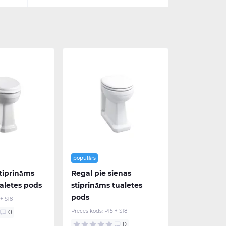
populārs
stiprināms
Regal pie sienas
aletes pods
stiprināms tualetes
pods
 + S18
Preces kods:
P15 + S18
0
0