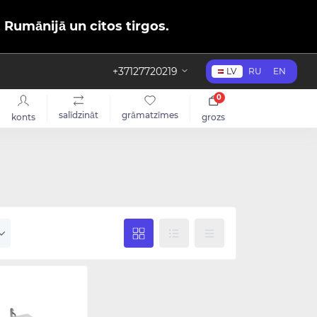
, Rumānijā un citos tirgos.
+37127720219
LV
RU
EN
0
salīdzināt
grāmatzīmes
konts
grozs