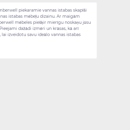
amberwell piekaramie vannas istabas skapīši
nas istabas mēbeļu dizainu. Ar maigām
well mēbeles piešķir mierīgu noskaņu jūsu
ieejami dažādi izmēri un krāsas, kā arī
u, lai izveidotu savu ideālo vannas istabas