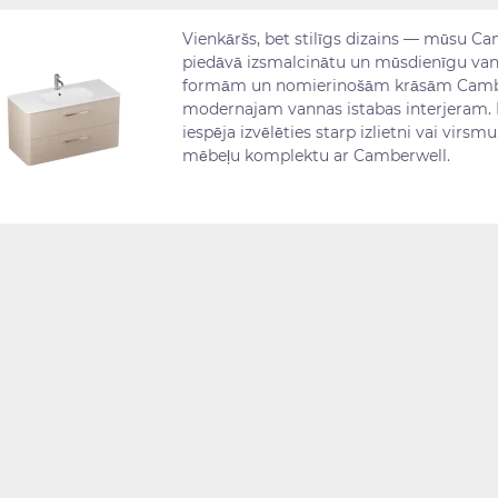
Vienkāršs, bet stilīgs dizains — mūsu C
piedāvā izsmalcinātu un mūsdienīgu van
formām un nomierinošām krāsām Camber
modernajam vannas istabas interjeram. P
iespēja izvēlēties starp izlietni vai virsm
mēbeļu komplektu ar Camberwell.