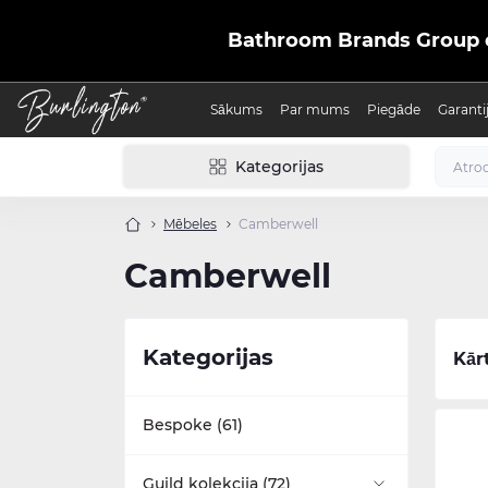
Bathroom Brands Group ofic
Sākums
Par mums
Piegāde
Garanti
Kategorijas
Mēbeles
Camberwell
Camberwell
Kategorijas
Kār
Bespoke (61)
Guild kolekcija (72)