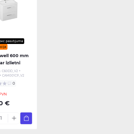
pēc pasūtījuma
cija
well 600 mm
ar izlietni
:
C60DD_V2 +
+ CAM001CP_V2
0
 PVN
0 €