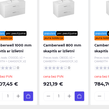
lārs
pēc pasūtījuma
populārs
pēc pasūtījuma
populārs
 kolekcija
jauna kolekcija
jauna kolek
berwell 1000 mm
Camberwell 800 mm
Camber
tis ar izlietni
skapītis ar izlietni
skapītis 
s kods:
C100DD_V2 +
Preces kods:
C80DD_V2 +
Preces kods
1TH + CAM001CP_V2
CAM801TH + CAM001CP_V2
CAM601TH 
0
0
 bez PVN
cena bez PVN
cena bez
07,45 €
921,19 €
784,7