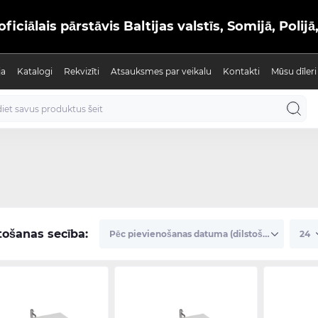
iālais pārstāvis Baltijas valstīs, Somijā, Polijā
ja
Katalogi
Rekvizīti
Atsauksmes par veikalu
Kontakti
Mūsu dīleri
tošanas secība: