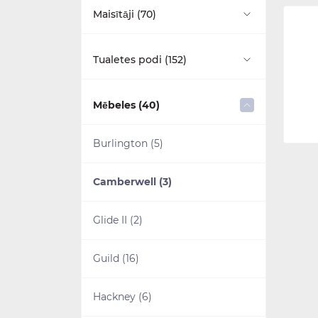
Brīvi stāvošās (29)
Maisītāji (70)
Uz virsmas montējamas (8)
Stūra (9)
Virtuves maisitāji (1)
Tualetes podi (152)
Izlietnes piederumi (14)
Vannas ekrāni (8)
Izlietnes maisītāji (36)
Monobloka tualetes podi (24)
Mēbeles (40)
Vannas kājas (17)
Vannas maisītāji (26)
Ar zemo skalojamo kasti (17)
Burlington (5)
Vannas piederumi (16)
Bidē maisītāji (4)
Ar vidējo skalojamo kasti (15)
Camberwell (3)
Higiēnas dušas (3)
Ar augsto skalojamo kasti (14)
Glide II (2)
Pie sienas piestiprināmas (16)
Guild (16)
Pie sienas piekarināmas (8)
Hackney (6)