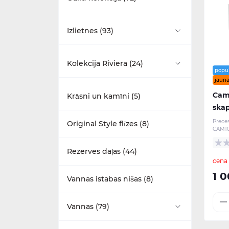
Aksesuāri (20)
Izlietnes (93)
Dušas komplekti (4)
Piekaramie pie sienas (1)
Kolekcija Riviera (24)
popu
Izlietnes (15)
jauna
Ar pjedestālu (31)
Izlietnes (5)
Cam
Krāsni un kamīni (5)
skapī
Maisītāji (11)
Ar puspjedestālu (0)
Maisītāji (5)
Prece
Original Style flīzes (8)
CAM10
Mēbeles (22)
Ar statīvu (31)
Mēbeles (7)
Rezerves daļas (44)
cena
Tualetes podi (7)
Stūra (1)
Tualetes podi (7)
1 0
Vannas istabas nišas (8)
Mazas (7)
Vannas (79)
Daļēji iebūvējamas (3)