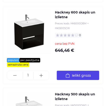
Hackney 600 skapis un
izlietne
Preces kods:
HK6000DBM +
HK0610SCW
0
cena bez PVN
646,46 €
populārs
pēc pasūtījuma
samazināta cena
Ielikt grozā
Hackney 500 skapis un
izlietne
Preces kods:
HK5000DWG +