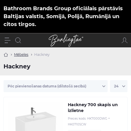
Bathroom Brands Group oficiālais pārstāvis
Baltijas valstīs, Somijā, Polijā, Rumānijā un
citos tirgos.
Mēbeles
Hackney
Hackney
Hackney 700 skapis un
izlietne
Preces kods:
HK7000DWG +
HK0710SCW