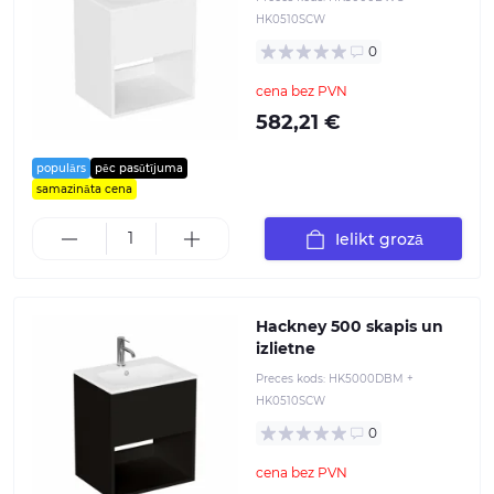
HK0510SCW
0
cena bez PVN
582,21 €
populārs
pēc pasūtījuma
samazināta cena
Ielikt grozā
Hackney 500 skapis un
izlietne
Preces kods:
HK5000DBM +
HK0510SCW
0
cena bez PVN