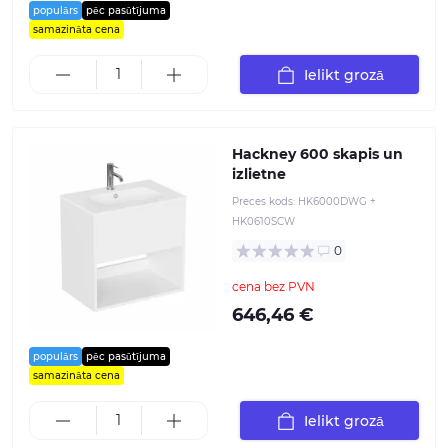
populārs
pēc pasūtījuma
samazināta cena
Ielikt grozā
Hackney 600 skapis un
izlietne
Preces kods:
HK6000DWG +
HK0610SCW
0
cena bez PVN
646,46 €
populārs
pēc pasūtījuma
samazināta cena
Ielikt grozā