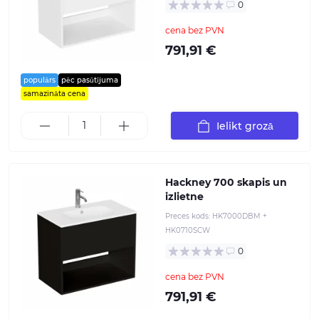
0
cena bez PVN
791,91 €
populārs
pēc pasūtījuma
samazināta cena
Ielikt grozā
Hackney 700 skapis un
izlietne
Preces kods:
HK7000DBM +
HK0710SCW
0
cena bez PVN
791,91 €