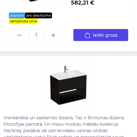
582,21 €
populārs
pēc pasūtījuma
samazināta cena
Ielikt grozā
Vienkāršība un saskarnes dizains. Tas ir Brittonas dizaina
filozofijas pamatā. Un mūsu moduļu mēbeļu kolekcija
Hackney piedāvā vēl satriecošāku vannas istabas