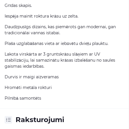
Grīdas skapis.
Iespēja mainīt roktura krāsu uz zelta.
Daudzpusīgs dizains, kas piemērots gan modernai, gan
tradicionālai vannas istabai.
Plaša uzglabāšanas vieta ar iebūvētu dvieļu plauktu.
Lakota virskārta ar 3 gruntskrāsu slāņiem ar UV
stabilizāciju, lai samazinātu krāsas izbalēšanu no saules
gaismas iedarbības.
Durvis ir maigi aizveramas
Hromēti metāla rokturi
Pilnībā samontēts
Raksturojumi