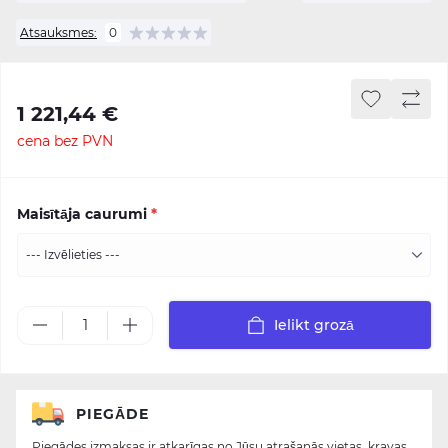
Atsauksmes:
0
1 221,44 €
cena bez PVN
Maisītāja caurumi
*
Ielikt grozā
PIEGĀDE
Piegādes izmaksas ir atkarīgas no Jūsu atrašanās vietas, kravas