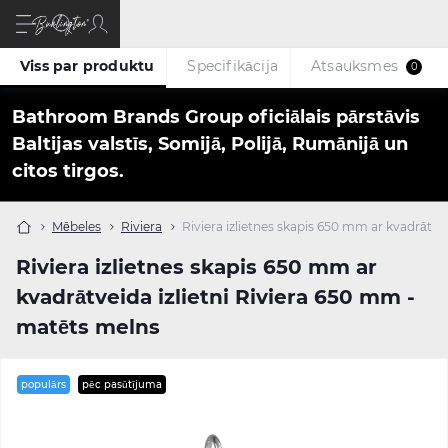
Viss par produktu
Specifikācija
Atsauksmes
0
Bathroom Brands Group oficiālais pārstāvis
Baltijas valstīs, Somijā, Polijā, Rumānijā un
citos tirgos.
Mēbeles
Riviera
Riviera izlietnes skapis 650 mm ar kvadrātve
Riviera izlietnes skapis 650 mm ar
kvadrātveida izlietni Riviera 650 mm -
matēts melns
populārs
pēc pasūtījuma