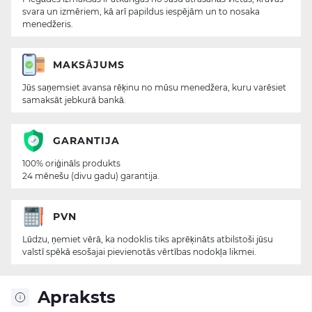
svara un izmēriem, kā arī papildus iespējām un to nosaka
menedžeris.
MAKSĀJUMS
Jūs saņemsiet avansa rēķinu no mūsu menedžera, kuru varēsiet
samaksāt jebkurā bankā.
GARANTIJA
100% oriģināls produkts
24 mēnešu (divu gadu) garantija.
PVN
Lūdzu, ņemiet vērā, ka nodoklis tiks aprēķināts atbilstoši jūsu
valstī spēkā esošajai pievienotās vērtības nodokļa likmei.
Apraksts