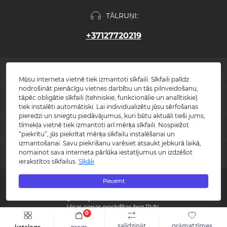
TĀLRUŅI:
+37127720219
INFORMĀCIJA
Mūsu interneta vietnē tiek izmantoti sīkfaili. Sīkfaili palīdz
nodrošināt pienācīgu vietnes darbību un tās pilnveidošanu,
Jaunumi
tāpēc obligātie sīkfaili (tehniskie, funkcionālie un analītiskie)
POPULĀRS
Atsauksmes
tiek instalēti automātiski. Lai individualizētu jūsu sērfošanas
Kontakti
pieredzi un sniegtu piedāvājumus, kuri būtu aktuāli tieši jums,
Izlietnes
tīmekļa vietnē tiek izmantoti arī mērķa sīkfaili. Nospiežot
KONTAKTI UN ADRESE
Vietnes karte
Vannas
“piekrītu”, jūs piekrītat mērķa sīkfailu instalēšanai un
Ražotāji
Maisītāji
izmantošanai. Savu piekrišanu varēsiet atsaukt jebkurā laikā,
info@burlington.eu
Īpašais piedāvājums
nomainot sava interneta pārlūka iestatījumus un izdzēšot
MESENDŽERI
Tualetes podi
ierakstītos sīkfailus.
Sīkāk
P. 09:00 - 17:00
Dušas
O. 09:00 - 17:00
WhatsApp
Aksesuāri
T. 09:00 - 17:00
Pieņemt
Copyright © 2008 - 2026 SIA "Burlington" - Visas tiesības aizsargātas.
C. 09:00 - 17:00
Messenger
Guild kolekcija
P. 09:00 - 17:00
Reģistrācijas numurs: 40003988866
S.-Sv. Slēgts
Visas cenas norādītas bez PVN.
0
Šo vietni izstrādāja «
Qloud
»
salīdzināt
grāmatzīmes