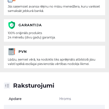
Jūs saņemsiet avansa rēķinu no mūsu menedžera, kuru varēsiet
samaksāt jebkurā bankā.
GARANTIJA
100% oriģināls produkts
24 mēnešu (divu gadu) garantija.
PVN
Lūdzu, ņemiet vērā, ka nodoklis tiks aprēķināts atbilstoši jūsu
valstī spēkā esošajai pievienotās vērtības nodokļa likmei.
Raksturojumi
Apdare
Hroms