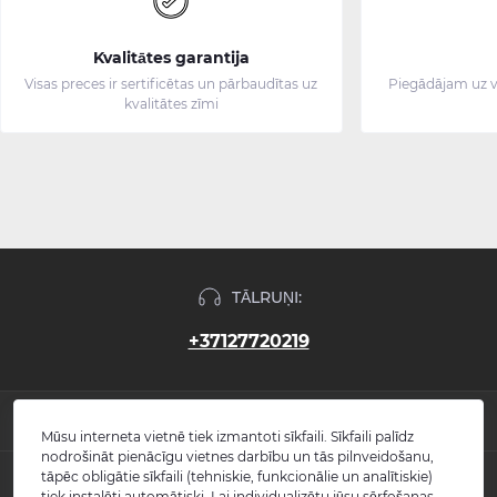
Kvalitātes garantija
Visas preces ir sertificētas un pārbaudītas uz
Piegādājam uz v
kvalitātes zīmi
TĀLRUŅI:
+37127720219
INFORMĀCIJA
Mūsu interneta vietnē tiek izmantoti sīkfaili. Sīkfaili palīdz
nodrošināt pienācīgu vietnes darbību un tās pilnveidošanu,
Jaunumi
tāpēc obligātie sīkfaili (tehniskie, funkcionālie un analītiskie)
POPULĀRS
Atsauksmes
tiek instalēti automātiski. Lai individualizētu jūsu sērfošanas