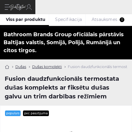
Viss par produktu
Specifikācija
Atsauksmes
0
Bathroom Brands Group oficiālais pārstāvis
Baltijas valstīs, Somijā, Polijā, Rumānijā un
citos tirgos.
Dušas
Dušas komplekti
Fusion daudzfunkcionāls termostata
Fusion daudzfunkcionāls termostata
dušas komplekts ar fiksētu dušas
galvu un trim darbības režīmiem
populārs
pēc pasūtījuma