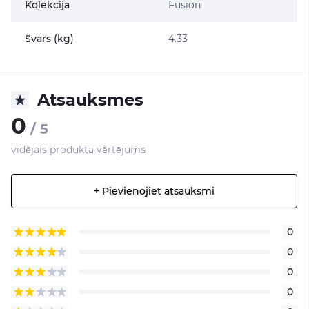
Kolekcija
Fusion
Svars (kg)
4.33
Atsauksmes
0
/ 5
vidējais produkta vērtējums
+ Pievienojiet atsauksmi
0
0
0
0