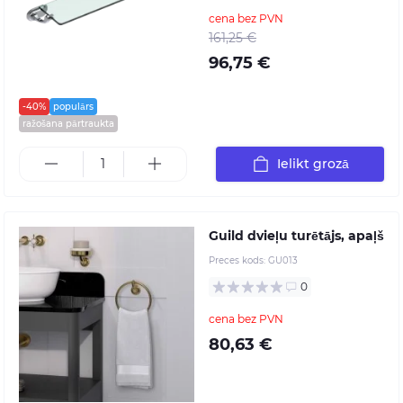
cena bez PVN
161,25 €
96,75 €
-40%
populārs
ražošana pārtraukta
Ielikt grozā
Guild dvieļu turētājs, apaļš
Preces kods:
GU013
0
cena bez PVN
80,63 €