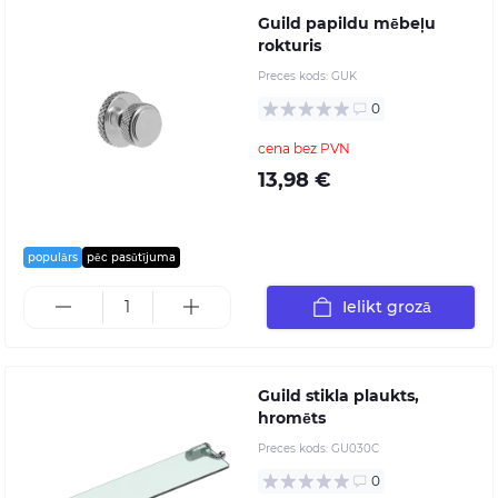
Guild papildu mēbeļu
rokturis
Preces kods:
GUK
0
cena bez PVN
13,98 €
populārs
pēc pasūtījuma
Ielikt grozā
Guild stikla plaukts,
hromēts
Preces kods:
GU030C
0