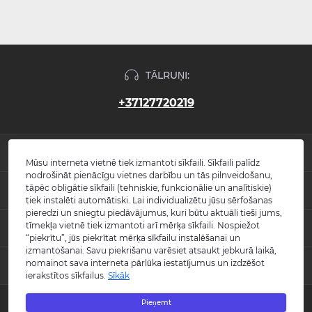
TĀLRUŅI:
+37127720219
INFORMĀCIJA
Mūsu interneta vietnē tiek izmantoti sīkfaili. Sīkfaili palīdz
nodrošināt pienācīgu vietnes darbību un tās pilnveidošanu,
Jaunumi
tāpēc obligātie sīkfaili (tehniskie, funkcionālie un analītiskie)
POPULĀRS
Atsauksmes
tiek instalēti automātiski. Lai individualizētu jūsu sērfošanas
Kontakti
pieredzi un sniegtu piedāvājumus, kuri būtu aktuāli tieši jums,
Izlietnes
tīmekļa vietnē tiek izmantoti arī mērķa sīkfaili. Nospiežot
KONTAKTI UN ADRESE
Vietnes karte
Vannas
“piekrītu”, jūs piekrītat mērķa sīkfailu instalēšanai un
Ražotāji
Maisītāji
izmantošanai. Savu piekrišanu varēsiet atsaukt jebkurā laikā,
info@burlington.eu
Īpašais piedāvājums
nomainot sava interneta pārlūka iestatījumus un izdzēšot
MESENDŽERI
Tualetes podi
ierakstītos sīkfailus.
Sīkāk
P. 09:00 - 17:00
Dušas
O. 09:00 - 17:00
WhatsApp
Aksesuāri
T. 09:00 - 17:00
Pieņemt