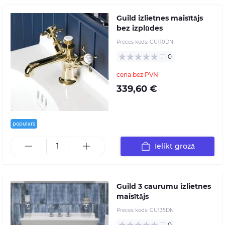
Guild izlietnes maisītājs
bez izplūdes
Preces kods:
GU110DN
0
cena bez PVN
339,60 €
populārs
Ielikt grozā
Guild 3 caurumu izlietnes
maisītājs
Preces kods:
GU135DN
0