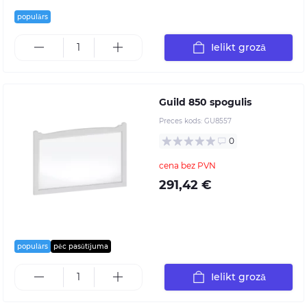
populārs
Ielikt grozā
Guild 850 spogulis
Preces kods:
GU8557
0
cena bez PVN
291,42 €
populārs
pēc pasūtījuma
Ielikt grozā