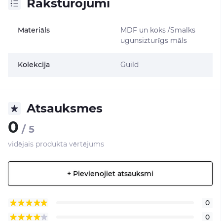
Raksturojumi
Materiāls
MDF un koks /Smalks
ugunsizturīgs māls
Kolekcija
Guild
Atsauksmes
0
/ 5
vidējais produkta vērtējums
+ Pievienojiet atsauksmi
0
0