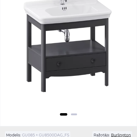
Modelis:
GU085 + GU8500DAG_FS
Ražotājs:
Burlington