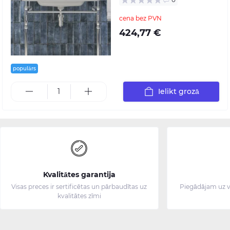
cena bez PVN
424,77 €
populārs
Ielikt grozā
Kvalitātes garantija
Visas preces ir sertificētas un pārbaudītas uz
Piegādājam uz v
kvalitātes zīmi