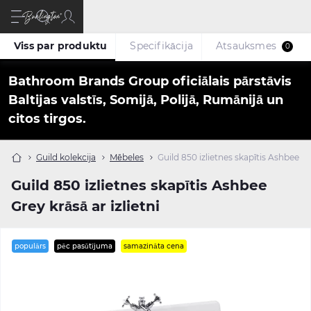
Viss par produktu
Specifikācija
Atsauksmes
0
Bathroom Brands Group oficiālais pārstāvis
Baltijas valstīs, Somijā, Polijā, Rumānijā un
citos tirgos.
Guild kolekcija
Mēbeles
Guild 850 izlietnes skapītis Ashbee Gre
Guild 850 izlietnes skapītis Ashbee
Grey krāsā ar izlietni
populārs
pēc pasūtījuma
samazināta cena