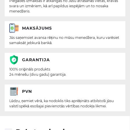
Piegādes izmaksas ir atkarīgas no Jūsu atrašanās vietas, kravas
svara un izmēriem, kā arī papildus iespējām un to nosaka
menedžeris.
MAKSĀJUMS
Jūs saņemsiet avansa rēķinu no mūsu menedžera, kuru varēsiet
samaksāt jebkurā bankā.
GARANTIJA
100% oriģināls produkts
24 mēnešu (divu gadu) garantija.
PVN
Lūdzu, ņemiet vērā, ka nodoklis tiks aprēķināts atbilstoši jūsu
valstī spēkā esošajai pievienotās vērtības nodokļa likmei.