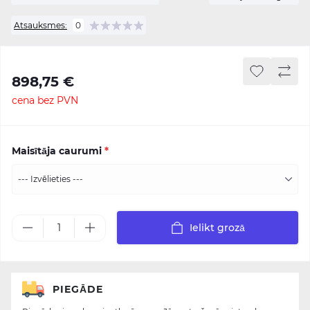
Atsauksmes:
0
898,75 €
cena bez PVN
Maisītāja caurumi
*
Ielikt grozā
PIEGĀDE