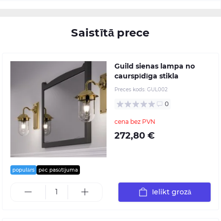
Saistītā prece
Guild sienas lampa no
caurspīdīga stikla
Preces kods:
GUL002
0
cena bez PVN
272,80 €
populārs
pēc pasūtījuma
Ielikt grozā