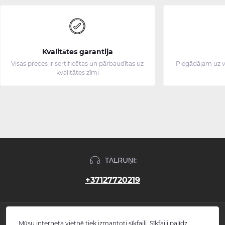
Kvalitātes garantija
Visas preces ir sertificētas un pārbaudītas uz
Piegādājam uz v
kvalitātes zīmi
TĀLRUŅI:
+37127720219
INFORMĀCIJA
Mūsu interneta vietnē tiek izmantoti sīkfaili. Sīkfaili palīdz