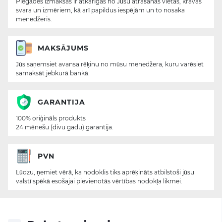
Piegādes izmaksas ir atkarīgas no Jūsu atrašanās vietas, kravas
svara un izmēriem, kā arī papildus iespējām un to nosaka
menedžeris.
MAKSĀJUMS
Jūs saņemsiet avansa rēķinu no mūsu menedžera, kuru varēsiet
samaksāt jebkurā bankā.
GARANTIJA
100% oriģināls produkts
24 mēnešu (divu gadu) garantija.
PVN
Lūdzu, ņemiet vērā, ka nodoklis tiks aprēķināts atbilstoši jūsu
valstī spēkā esošajai pievienotās vērtības nodokļa likmei.