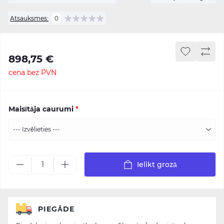
Atsauksmes:
0
898,75 €
cena bez PVN
Maisītāja caurumi
*
Ielikt grozā
PIEGĀDE