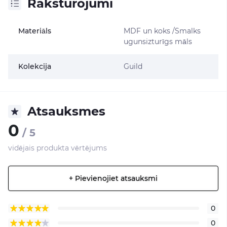
Raksturojumi
Materiāls
MDF un koks /Smalks
ugunsizturīgs māls
Kolekcija
Guild
Atsauksmes
0
/ 5
vidējais produkta vērtējums
+ Pievienojiet atsauksmi
0
0