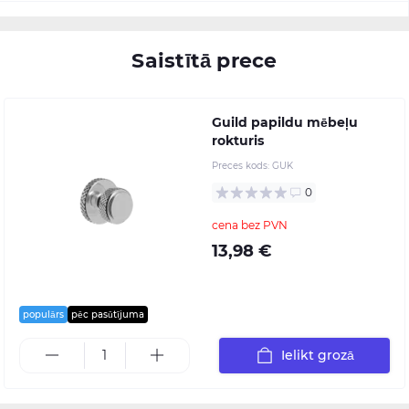
Saistītā prece
Guild papildu mēbeļu
rokturis
Preces kods:
GUK
0
cena bez PVN
13,98 €
populārs
pēc pasūtījuma
Ielikt grozā