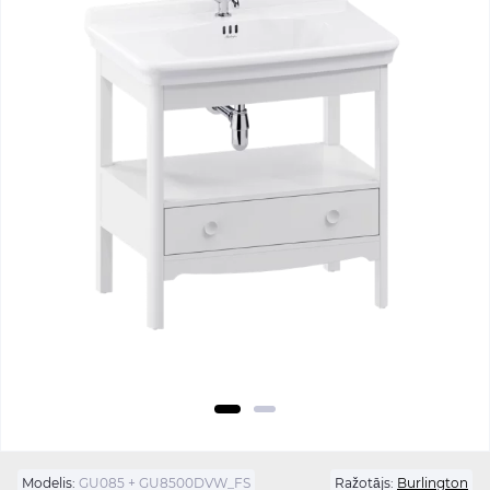
Modelis:
GU085 + GU8500DVW_FS
Ražotājs:
Burlington