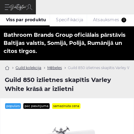
Viss par produktu
Specifikācija
Atsauksmes
0
Bathroom Brands Group oficiālais pārstāvis
Baltijas valstīs, Somijā, Polijā, Rumānijā un
citos tirgos.
Guild kolekcija
Mēbeles
Guild 850 izlietnes skapītis Varley Whit
Guild 850 izlietnes skapītis Varley
White krāsā ar izlietni
populārs
pēc pasūtījuma
samazināta cena