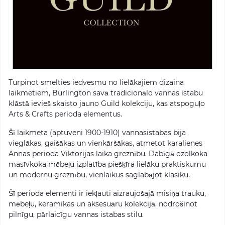
T
urpinot smelties iedvesmu no lielākajiem dizaina
laikmetiem, Burlington savā tradicionālo vannas istabu
klāstā ievieš skaisto jauno Guild kolekciju, kas atspoguļo
Arts & Crafts perioda elementus.
Šī laikmeta (aptuveni 1900-1910) vannasistabas bija
vieglākas, gaišākas un vienkāršākas, atmetot karalienes
Annas perioda Viktorijas laika greznību. Dabīgā ozolkoka
masīvkoka mēbeļu izplatība piešķīra lielāku praktiskumu
un modernu greznību, vienlaikus saglabājot klasiku.
Šī perioda elementi ir iekļauti aizraujošajā misiņa trauku,
mēbeļu, keramikas un aksesuāru kolekcijā, nodrošinot
pilnīgu, pārlaicīgu vannas istabas stilu.