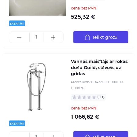
cena bez PVN
525,32 €
populārs
Ielikt grozā
Vannas maisītājs ar rokas
dušu Guild, stāvošs uz
grīdas
Preces kods:
GU422D + GU001D +
GU002F
0
cena bez PVN
1 066,62 €
populārs