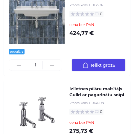
Preces kods:
GU135DN
0
cena bez PVN
424,77 €
populārs
Ielikt grozā
Izlietnes pīlāru maisītājs
Guild ar pagarinātu snīpi
Preces kods:
GU140DN
0
cena bez PVN
275,73 €