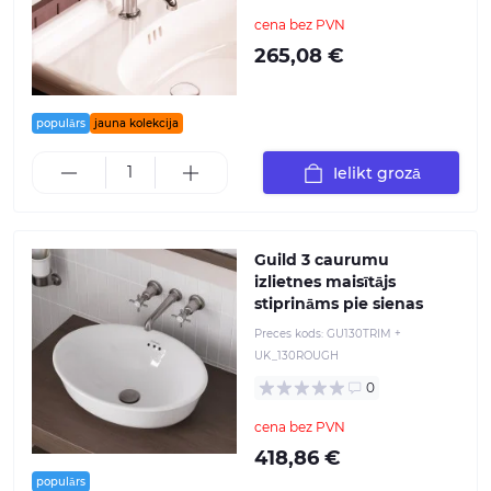
cena bez PVN
265,08 €
populārs
jauna kolekcija
Ielikt grozā
Guild 3 caurumu
izlietnes maisītājs
stiprināms pie sienas
Preces kods:
GU130TRIM +
UK_130ROUGH
0
cena bez PVN
418,86 €
populārs