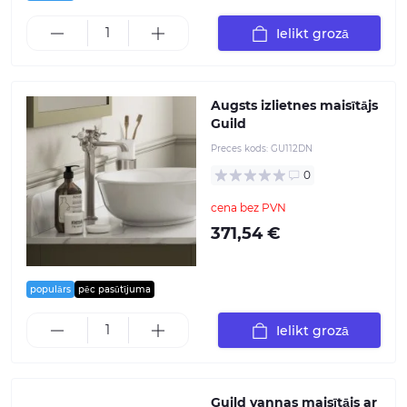
Ielikt grozā
Augsts izlietnes maisītājs
Guild
Preces kods:
GU112DN
0
cena bez PVN
371,54 €
populārs
pēc pasūtījuma
Ielikt grozā
Guild vannas maisītājs ar