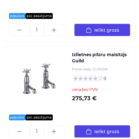
populārs
pēc pasūtījuma
Ielikt grozā
Izlietnes pīlāru maisītājs
Guild
Preces kods:
GU150DN
0
cena bez PVN
275,73 €
populārs
pēc pasūtījuma
Ielikt grozā