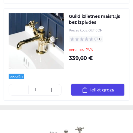
Guild izlietnes maisītājs
bez izplūdes
Preces kods:
GU110DN
0
cena bez PVN
339,60 €
populārs
Ielikt grozā