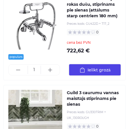
rokās dušu, stiprināms
pie sienas (attālums
starp centriem 180 mm)
Preces kods:
GU422D + T17_2
0
cena bez PVN
722,62 €
populārs
Ielikt grozā
Guild 3 caurumu vannas
maisītājs stiprināms pie
sienas
Preces kods:
GU330TRIM +
UK_130ROUGH
0