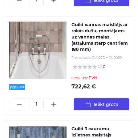
Ielikt grozā
Guild vannas maisītājs ar
rokās dušu, montējams
uz vannas malas
(attālums starp centriem
180 mm)
Preces kods:
GU422D + GU001D
0
cena bez PVN
722,62 €
populārs
Ielikt grozā
Guild 3 caurumu
izlietnes maisītājs