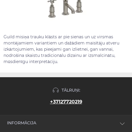
Guild misiņa trauku klāsts ar pie sienas un uz virsmas
montējamiem variantiem un dažādiem maisītāju atveru
izkārtojumiem, kas pieejami gan izlietnei, gan vannai,
nodrošina skaistu tradicionālu dizainu ar izsmalcinātu,
mūsdienīgu interpretāciju.
TĀLRUŅI:
+37127720219
INFORMĀCIJA