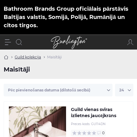
Bathroom Brands Group oficiālais pārstāvis
Baltijas valstīs, Somijā, Polijā, Rumānijā un
citos tirgos.
Guild kolekcija
Maisītāji
Maisītāji
Guild vienas sviras
izlietnes jaucējkrāns
Preces kods:
GU114DN
0