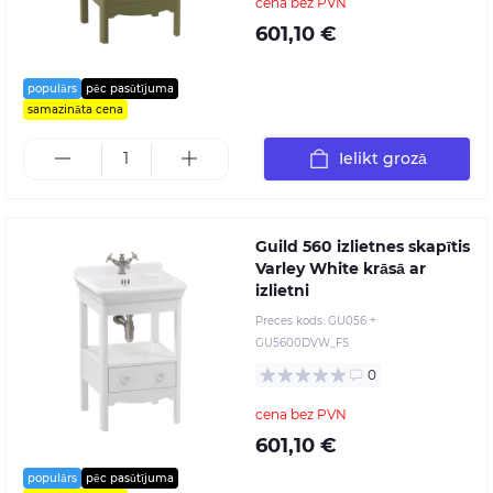
cena bez PVN
601,10 €
populārs
pēc pasūtījuma
samazināta cena
Ielikt grozā
Guild 560 izlietnes skapītis
Varley White krāsā ar
izlietni
Preces kods:
GU056 +
GU5600DVW_FS
0
cena bez PVN
601,10 €
populārs
pēc pasūtījuma