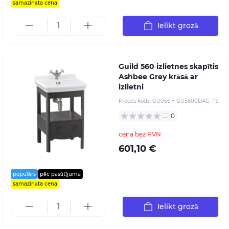
samazināta cena
Ielikt grozā
Guild 560 izlietnes skapītis
Ashbee Grey krāsā ar
izlietni
Preces kods:
GU056 + GU5600DAG_FS
0
cena bez PVN
601,10 €
populārs
pēc pasūtījuma
samazināta cena
Ielikt grozā