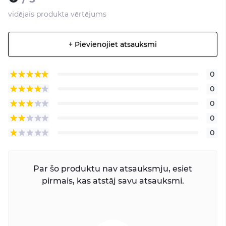
vidējais produkta vērtējums
+ Pievienojiet atsauksmi
0
0
0
0
0
Par šo produktu nav atsauksmju, esiet
pirmais, kas atstāj savu atsauksmi.