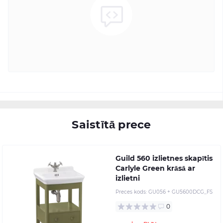
Saistītā prece
Guild 560 izlietnes skapītis
Carlyle Green krāsā ar
izlietni
Preces kods:
GU056 + GU5600DCG_FS
0