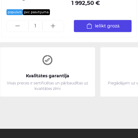
1 992,50 €
populārs
pēc pasūtījuma
Ielikt grozā
Kvalitātes garantija
Visas preces ir sertificētas un pārbaudītas uz
Piegādājam uz v
kvalitātes zīmi