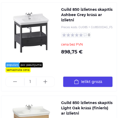
Guild 850 izlietnes skapītis
Ashbee Grey krāsā ar
izlietni
Preces kods:
GU085 + GU8500DAG_FS
0
cena bez PVN
898,75 €
populārs
pēc pasūtījuma
samazināta cena
Ielikt grozā
Guild 850 izlietnes skapītis
Light Oak krāsā (finieris)
ar izlietni