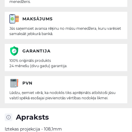
menedžeris.
MAKSĀJUMS
Jūs saņemsiet avansa rēķinu no mūsu menedžera, kuru varēsiet
samaksāt jebkurā bankā.
GARANTIJA
100% oriģināls produkts
24 mēnešu (divu gadu) garantija.
PVN
Lūdzu, ņemiet vērā, ka nodoklis tiks aprēķināts atbilstoši jūsu
valstī spēkā esošajai pievienotās vērtības nodokļa likmei.
Apraksts
Iztekas projekcija - 108,1mm