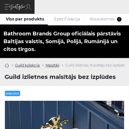
Viss par produktu
Specifikācija
Atsauksmes
0
Bathroom Brands Group oficiālais pārstāvis
Baltijas valstīs, Somijā, Polijā, Rumānijā un
citos tirgos.
Guild kolekcija
Maisītāji
Guild izlietnes maisītājs bez izplūdes
Guild izlietnes maisītājs bez izplūdes
populārs