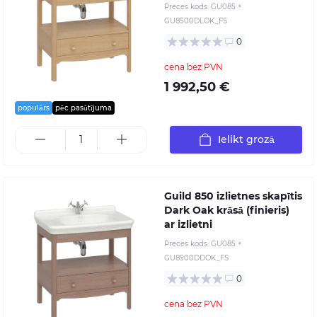
Preces kods:
GU085 +
GU8500DLOK_FS
0
cena bez PVN
1 992,50 €
populārs
pēc pasūtījuma
Ielikt grozā
Guild 850 izlietnes skapītis
Dark Oak krāsā (finieris)
ar izlietni
Preces kods:
GU085 +
GU8500DDOK_FS
0
cena bez PVN