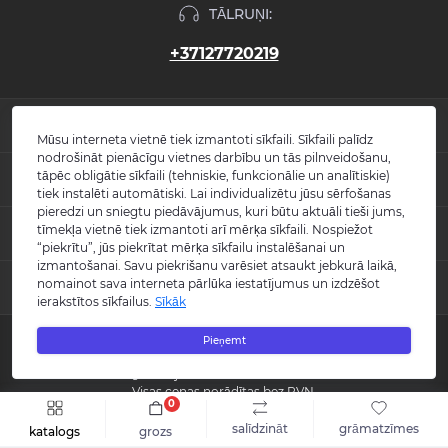
TĀLRUŅI:
+37127720219
INFORMĀCIJA
Mūsu interneta vietnē tiek izmantoti sīkfaili. Sīkfaili palīdz
nodrošināt pienācīgu vietnes darbību un tās pilnveidošanu,
Jaunumi
tāpēc obligātie sīkfaili (tehniskie, funkcionālie un analītiskie)
POPULĀRS
Atsauksmes
tiek instalēti automātiski. Lai individualizētu jūsu sērfošanas
Kontakti
pieredzi un sniegtu piedāvājumus, kuri būtu aktuāli tieši jums,
Izlietnes
tīmekļa vietnē tiek izmantoti arī mērķa sīkfaili. Nospiežot
KONTAKTI UN ADRESE
Vietnes karte
Vannas
“piekrītu”, jūs piekrītat mērķa sīkfailu instalēšanai un
Ražotāji
Maisītāji
izmantošanai. Savu piekrišanu varēsiet atsaukt jebkurā laikā,
info@burlington.eu
Īpašais piedāvājums
nomainot sava interneta pārlūka iestatījumus un izdzēšot
MESENDŽERI
Tualetes podi
ierakstītos sīkfailus.
Sīkāk
P. 09:00 - 17:00
Dušas
O. 09:00 - 17:00
WhatsApp
Aksesuāri
T. 09:00 - 17:00
Pieņemt
Copyright © 2008 - 2026 SIA "Burlington" - Visas tiesības aizsargātas.
C. 09:00 - 17:00
Messenger
Guild kolekcija
P. 09:00 - 17:00
Reģistrācijas numurs: 40003988866
S.-Sv. Slēgts
Visas cenas norādītas bez PVN.
0
Šo vietni izstrādāja «
Qloud
»
salīdzināt
grāmatzīmes
katalogs
grozs