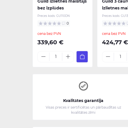
Guild izlietnes maisītājs
Guild 3 cau
bez izplūdes
izlietnes mai
Preces kods:
GU110DN
Preces kods:
GU1
0
cena bez PVN
cena bez PVN
339,60 €
424,77 
Kvalitātes garantija
Visas preces ir sertificētas un pārbaudītas uz
kvalitātes zīmi