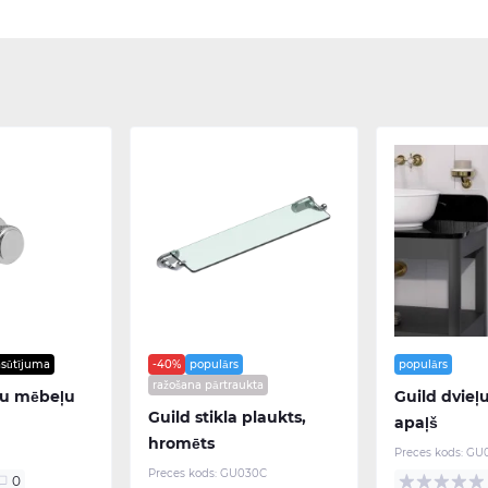
asūtījuma
-40%
populārs
populārs
ražošana pārtraukta
du mēbeļu
Guild dvieļu
Guild stikla plaukts,
apaļš
hromēts
Preces kods:
GU0
Preces kods:
GU030C
0