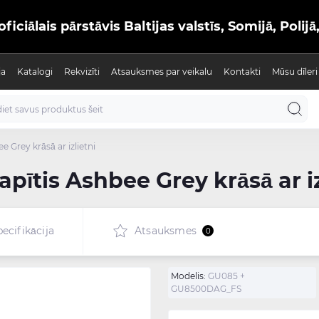
iālais pārstāvis Baltijas valstīs, Somijā, Polijā
ja
Katalogi
Rekvizīti
Atsauksmes par veikalu
Kontakti
Mūsu dīleri
e Grey krāsā ar izlietni
apītis Ashbee Grey krāsā ar iz
ecifikācija
Atsauksmes
0
Modelis:
GU085 +
GU8500DAG_FS