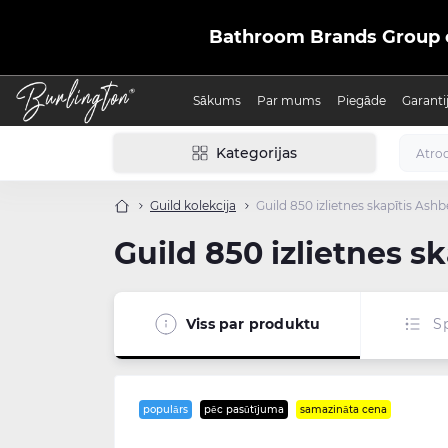
Bathroom Brands Group ofic
Sākums
Par mums
Piegāde
Garanti
Kategorijas
Guild kolekcija
Guild 850 izlietnes skapītis Ashbe
Guild 850 izlietnes sk
Viss par produktu
Sp
populārs
pēc pasūtījuma
samazināta cena