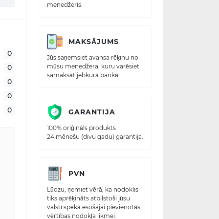
menedžeris.
MAKSĀJUMS
0
Jūs saņemsiet avansa rēķinu no
mūsu menedžera, kuru varēsiet
0
samaksāt jebkurā bankā.
0
0
0
GARANTIJA
100% oriģināls produkts
24 mēnešu (divu gadu) garantija.
PVN
Lūdzu, ņemiet vērā, ka nodoklis
tiks aprēķināts atbilstoši jūsu
valstī spēkā esošajai pievienotās
vērtības nodokļa likmei.