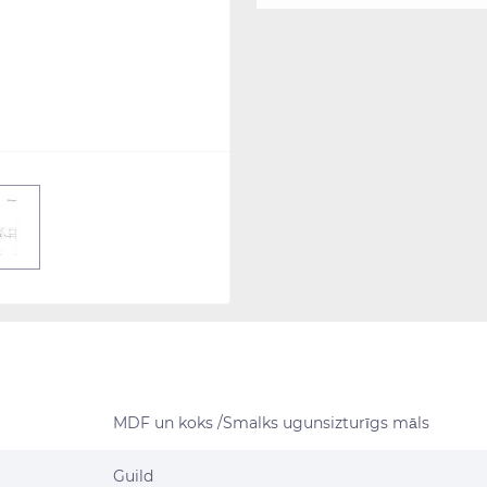
MDF un koks /Smalks ugunsizturīgs māls
Guild