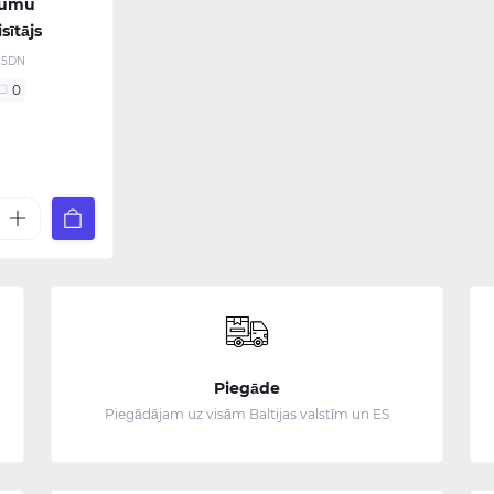
rumu
sītājs
35DN
0
€
Piegāde
Piegādājam uz visām Baltijas valstīm un ES