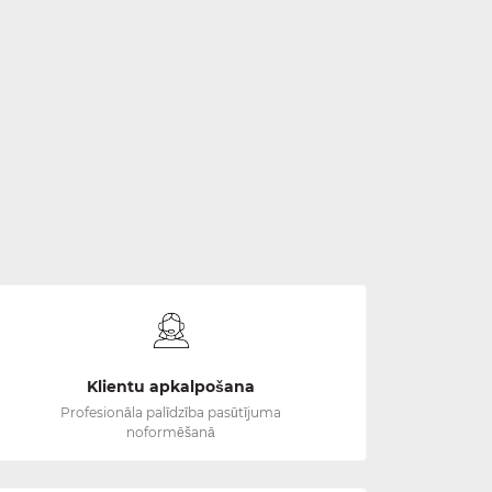
Klientu apkalpošana
Profesionāla palīdzība pasūtījuma
noformēšanā