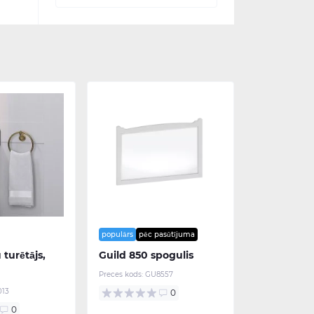
populārs
pēc pasūtījuma
 turētājs,
Guild 850 spogulis
Preces kods:
GU8557
13
0
0