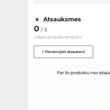
Atsauksmes
0
/ 5
vidējais produkta vērtējums
+ Pievienojiet atsauksmi
Par šo produktu nav atsauk