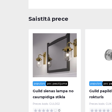
Saistītā prece
populārs
pēc pasūtījuma
populārs
pēc p
Guild sienas lampa no
Guild papil
caurspīdīga stikla
rokturis
Preces kods:
GUL002
Preces kods:
GUK
0