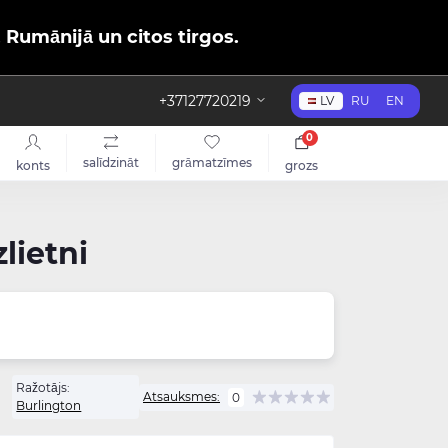
, Rumānijā un citos tirgos.
+37127720219
LV
RU
EN
0
salīdzināt
grāmatzīmes
konts
grozs
lietni
Ražotājs:
Atsauksmes:
0
Burlington