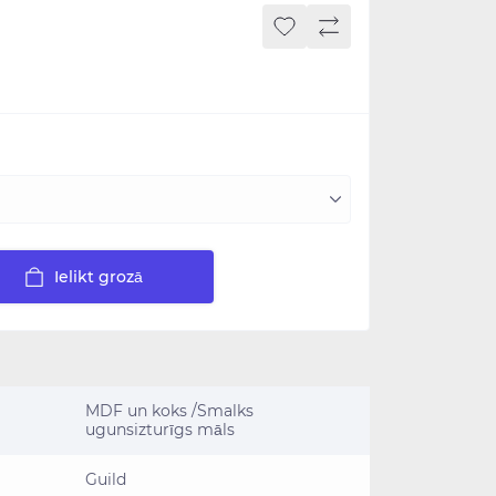
Ielikt grozā
MDF un koks /Smalks
ugunsizturīgs māls
Guild