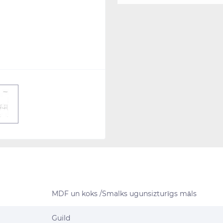
MDF un koks /Smalks ugunsizturīgs māls
Guild