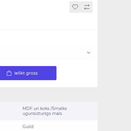
Ielikt grozā
MDF un koks /Smalks
ugunsizturīgs māls
Guild