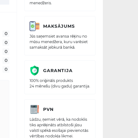
menedžeris.
MAKSĀJUMS
0
Jūs saņemsiet avansa rēķinu no
mūsu menedžera, kuru varēsiet
0
samaksāt jebkurā bankā.
0
0
0
GARANTIJA
100% oriģināls produkts
24 mēnešu (divu gadu) garantija.
PVN
Lūdzu, ņemiet vērā, ka nodoklis
tiks aprēķināts atbilstoši jūsu
valstī spēkā esošajai pievienotās
vērtības nodokļa likmei.