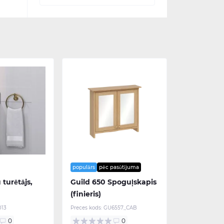
populārs
pēc pasūtījuma
 turētājs,
Guild 650 Spoguļskapis
(finieris)
13
Preces kods:
GU6557_CAB
0
0