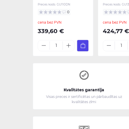
Preces kods:
GU110DN
Preces kods:
GU1
0
cena bez PVN
cena bez PVN
339,60 €
424,77 
Kvalitātes garantija
Visas preces ir sertificētas un pārbaudītas uz
kvalitātes zīmi