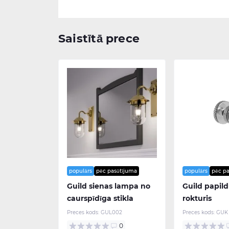
Saistītā prece
populārs
pēc pasūtījuma
populārs
pēc p
Guild sienas lampa no
Guild papil
caurspīdīga stikla
rokturis
Preces kods:
GUL002
Preces kods:
GUK
0