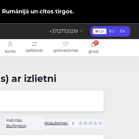
, Rumānijā un citos tirgos.
+37127720219
LV
RU
EN
0
salīdzināt
grāmatzīmes
konts
grozs
) ar izlietni
Ražotājs:
Atsauksmes:
0
Burlington