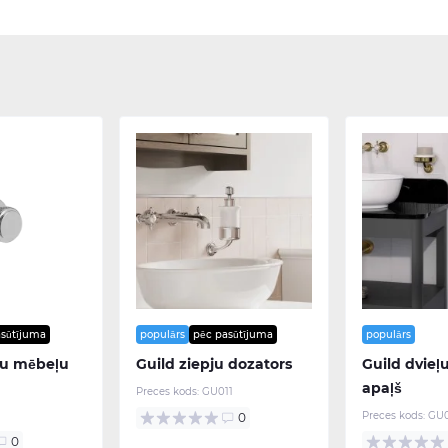
asūtījuma
populārs
pēc pasūtījuma
populārs
du mēbeļu
Guild ziepju dozators
Guild dvieļu
apaļš
Preces kods:
GU011
Preces kods:
GU0
0
0