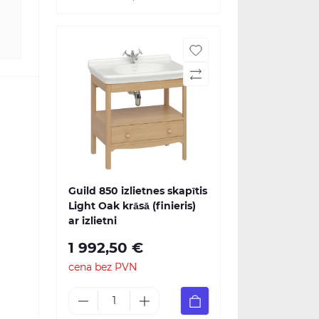
Guild 850 izlietnes skapītis
Light Oak krāsā (finieris)
ar izlietni
1 992,50 €
cena bez PVN