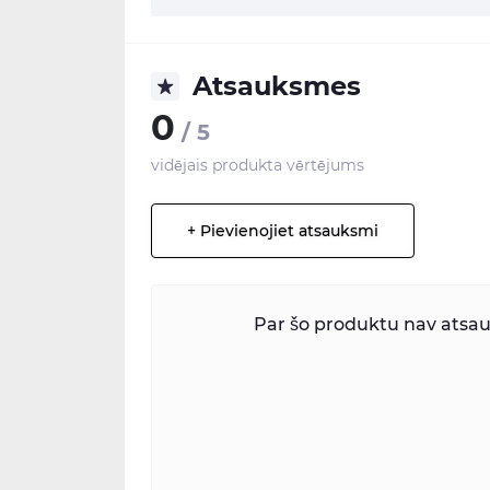
Atsauksmes
0
/ 5
vidējais produkta vērtējums
+ Pievienojiet atsauksmi
Par šo produktu nav atsauk