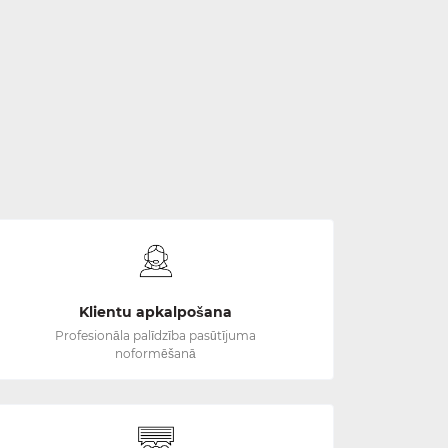
Klientu apkalpošana
Profesionāla palīdzība pasūtījuma
noformēšanā