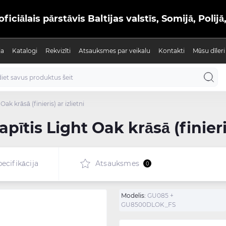
iālais pārstāvis Baltijas valstīs, Somijā, Polijā
ja
Katalogi
Rekvizīti
Atsauksmes par veikalu
Kontakti
Mūsu dīleri
Oak krāsā (finieris) ar izlietni
pītis Light Oak krāsā (finieris
ecifikācija
Atsauksmes
0
Modelis:
GU085 +
GU8500DLOK_FS