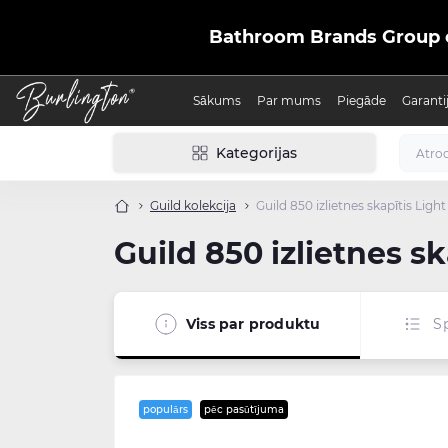
Bathroom Brands Group ofic
Sākums
Par mums
Piegāde
Garanti
Kategorijas
Guild kolekcija
Guild 850 izlietnes skapītis Light 
Guild 850 izlietnes ska
Viss par produktu
Sp
populārs
pēc pasūtījuma