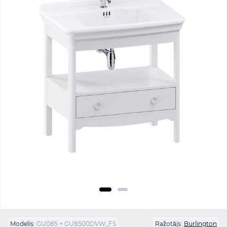
Modelis:
GU085 + GU8500DVW_FS
Ražotājs:
Burlington