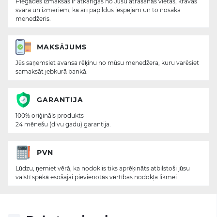
Piegādes izmaksas ir atkarīgas no Jūsu atrašanās vietas, kravas
svara un izmēriem, kā arī papildus iespējām un to nosaka
menedžeris.
MAKSĀJUMS
Jūs saņemsiet avansa rēķinu no mūsu menedžera, kuru varēsiet
samaksāt jebkurā bankā.
GARANTIJA
100% oriģināls produkts
24 mēnešu (divu gadu) garantija.
PVN
Lūdzu, ņemiet vērā, ka nodoklis tiks aprēķināts atbilstoši jūsu
valstī spēkā esošajai pievienotās vērtības nodokļa likmei.