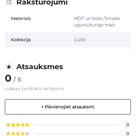
Raksturojumi
Materiāls
MDF un koks /Smalks
ugunsizturīgs māls
Kolekcija
Guild
Atsauksmes
0
/ 5
vidējais produkta vērtējums
+ Pievienojiet atsauksmi
0
0