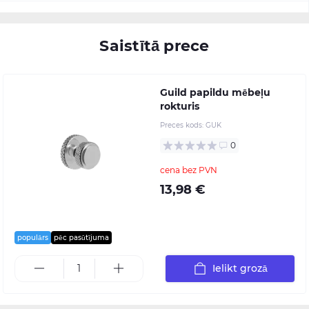
Saistītā prece
Guild papildu mēbeļu
rokturis
Preces kods:
GUK
0
cena bez PVN
13,98 €
populārs
pēc pasūtījuma
Ielikt grozā