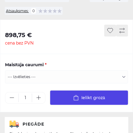
Atsauksmes:
0
898,75 €
cena bez PVN
Maisītāja caurumi
*
Ielikt grozā
PIEGĀDE