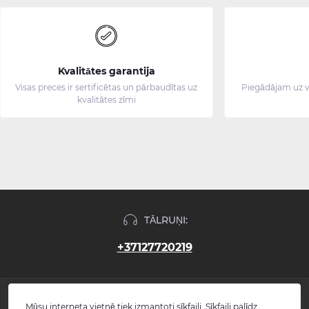
Kvalitātes garantija
Visas preces ir sertificētas un pārbaudītas uz
Piegādājam uz v
kvalitātes zīmi
TĀLRUŅI:
+37127720219
INFORMĀCIJA
Mūsu interneta vietnē tiek izmantoti sīkfaili. Sīkfaili palīdz