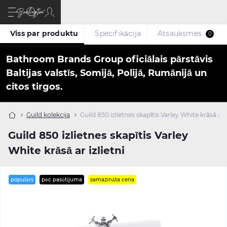
Viss par produktu
Specifikācija
Atsauksmes
0
Bathroom Brands Group oficiālais pārstāvis
Baltijas valstīs, Somijā, Polijā, Rumānijā un
citos tirgos.
Guild kolekcija
Guild 850 izlietnes skapītis Varley White krāsā ar i
Guild 850 izlietnes skapītis Varley
White krāsā ar izlietni
populārs
pēc pasūtījuma
samazināta cena