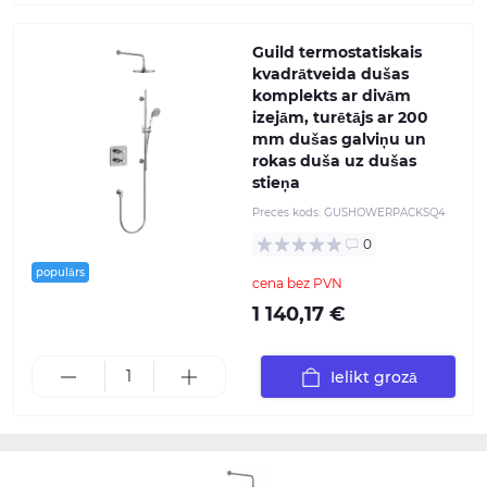
Guild termostatiskais
kvadrātveida dušas
komplekts ar divām
izejām, turētājs ar 200
mm dušas galviņu un
rokas duša uz dušas
stieņa
Preces kods:
GUSHOWERPACKSQ4
0
populārs
cena bez PVN
1 140,17 €
Ielikt grozā