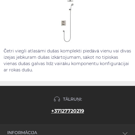
Četri viegli atlasāmi dušas komplekti piedāvā vienu vai divas
izejas jebkuram dušas izkārtojumam, sākot no tipiskas
vienas dušas galvas līdz vairāku komponentu konfigurācijai
ar rokas dušu.
TĀLRUŅI:
+37127720219
INFORMĀCIJA