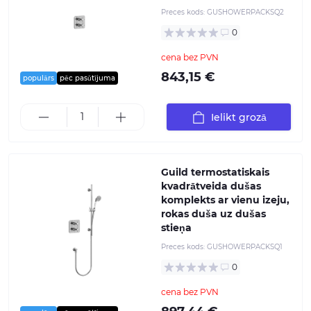
Preces kods:
GUSHOWERPACKSQ2
0
cena bez PVN
843,15 €
populārs
pēc pasūtījuma
Ielikt grozā
Guild termostatiskais
kvadrātveida dušas
komplekts ar vienu izeju,
rokas duša uz dušas
stieņa
Preces kods:
GUSHOWERPACKSQ1
0
cena bez PVN