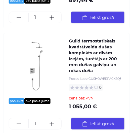
897,44 €
populārs
pēc pasūtījuma
Ielikt grozā
Guild termostatiskais
kvadrātveida dušas
komplekts ar divām
izejām, turētājs ar 200
mm dušas galviņu un
rokas duša
Preces kods:
GUSHOWERPACKSQ3
0
cena bez PVN
populārs
pēc pasūtījuma
1 055,00 €
Ielikt grozā