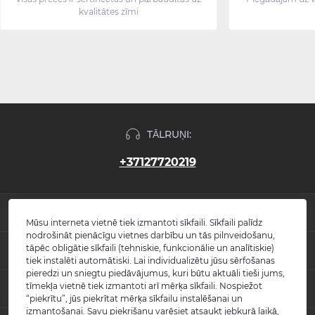
kvalitātes zīmi
TĀLRUŅI:
+37127720219
INFORMĀCIJA
Mūsu interneta vietnē tiek izmantoti sīkfaili. Sīkfaili palīdz
nodrošināt pienācīgu vietnes darbību un tās pilnveidošanu,
Jaunumi
tāpēc obligātie sīkfaili (tehniskie, funkcionālie un analītiskie)
POPULĀRS
Atsauksmes
tiek instalēti automātiski. Lai individualizētu jūsu sērfošanas
Kontakti
pieredzi un sniegtu piedāvājumus, kuri būtu aktuāli tieši jums,
Izlietnes
tīmekļa vietnē tiek izmantoti arī mērķa sīkfaili. Nospiežot
KONTAKTI UN ADRESE
Vietnes karte
Vannas
“piekrītu”, jūs piekrītat mērķa sīkfailu instalēšanai un
Ražotāji
Maisītāji
izmantošanai. Savu piekrišanu varēsiet atsaukt jebkurā laikā,