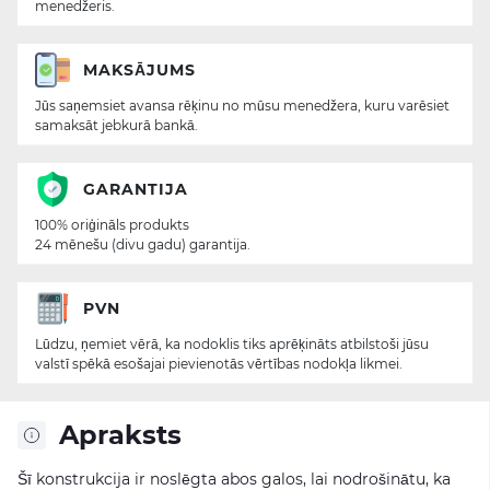
menedžeris.
MAKSĀJUMS
Jūs saņemsiet avansa rēķinu no mūsu menedžera, kuru varēsiet
samaksāt jebkurā bankā.
GARANTIJA
100% oriģināls produkts
24 mēnešu (divu gadu) garantija.
PVN
Lūdzu, ņemiet vērā, ka nodoklis tiks aprēķināts atbilstoši jūsu
valstī spēkā esošajai pievienotās vērtības nodokļa likmei.
Apraksts
Šī konstrukcija ir noslēgta abos galos, lai nodrošinātu, ka