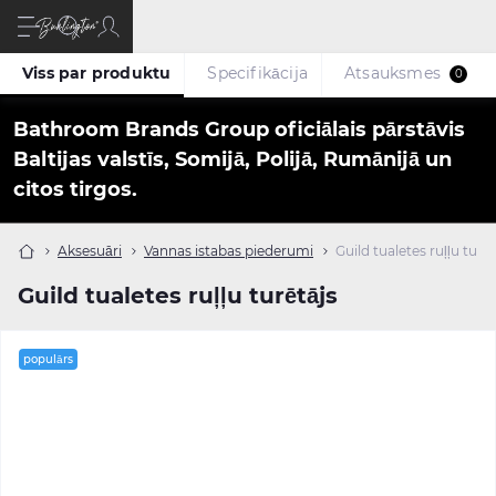
Viss par produktu
Specifikācija
Atsauksmes
0
Bathroom Brands Group oficiālais pārstāvis
Baltijas valstīs, Somijā, Polijā, Rumānijā un
citos tirgos.
Aksesuāri
Vannas istabas piederumi
Guild tualetes ruļļu turēt
Guild tualetes ruļļu turētājs
populārs