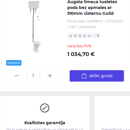
Augsta līmeņa tualetes
pods bez apmales ar
510mm cisternu Guild
Preces kods:
GU6118CW + GU7002CW
+ T30 + GU6105VW
0
cena bez PVN
1 034,70 €
populārs
Ielikt grozā
Kvalitātes garantija
Visas preces ir sertificētas un pārbaudītas uz
Piegādājam uz v