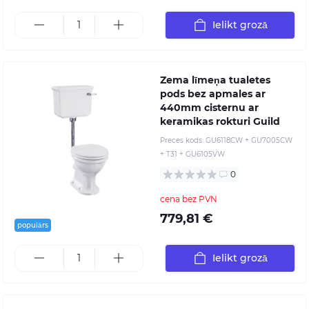
Ielikt grozā
Zema līmeņa tualetes
pods bez apmales ar
440mm cisternu ar
keramikas rokturi Guild
Preces kods:
GU6118CW + GU7005CW
+ T31 + GU6105VW
0
cena bez PVN
779,81 €
populārs
Ielikt grozā