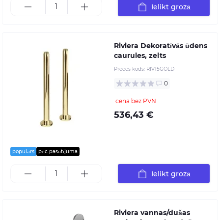
Ielikt grozā
Riviera Dekoratīvās ūdens
caurules, zelts
Preces kods:
RIV15GOLD
0
cena bez PVN
536,43 €
populārs
pēc pasūtījuma
Ielikt grozā
Riviera vannas/dušas