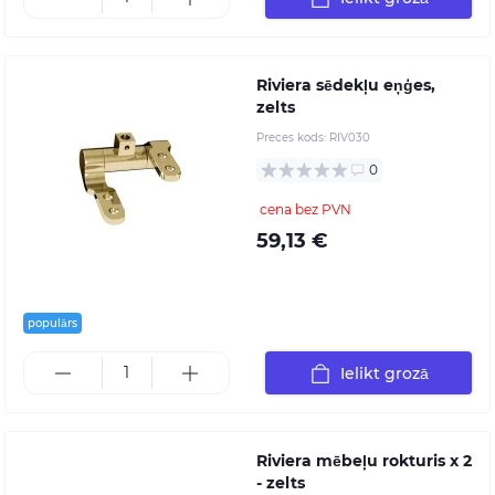
Riviera sēdekļu eņģes,
zelts
Preces kods:
RIV030
0
cena bez PVN
59,13 €
populārs
Ielikt grozā
Riviera mēbeļu rokturis x 2
- zelts