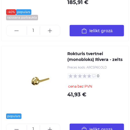
185,91 €
-40%
populārs
ražošana pārtraukta
Ielikt grozā
Rokturis tvertnei
(monobloks) Rivera - zelts
Preces kods:
ARCSP6GOLD
0
cena bez PVN
41,93 €
populārs
Ielikt grozā