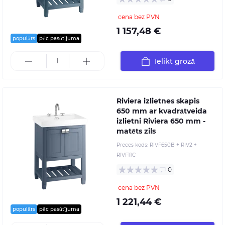
cena bez PVN
1 157,48 €
populārs
pēc pasūtījuma
Ielikt grozā
Riviera izlietnes skapis
650 mm ar kvadrātveida
izlietni Riviera 650 mm -
matēts zils
Preces kods:
RIVF650B + RIV2 +
RIVF11C
0
cena bez PVN
1 221,44 €
populārs
pēc pasūtījuma