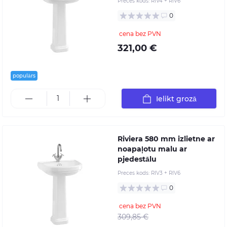
Preces kods:
RIV4 + RIV6
0
cena bez PVN
321,00 €
populārs
Ielikt grozā
Riviera 580 mm izlietne ar
noapaļotu malu ar
pjedestālu
Preces kods:
RIV3 + RIV6
0
cena bez PVN
309,85 €