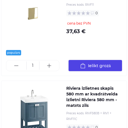
Preces kods:
RIVF11
0
cena bez PVN
37,63 €
populārs
Ielikt grozā
Riviera izlietnes skapis
580 mm ar kvadrātveida
izlietni Riviera 580 mm -
matēts zils
Preces kods:
RIVF580B + RIV1 +
RIVF11C
0