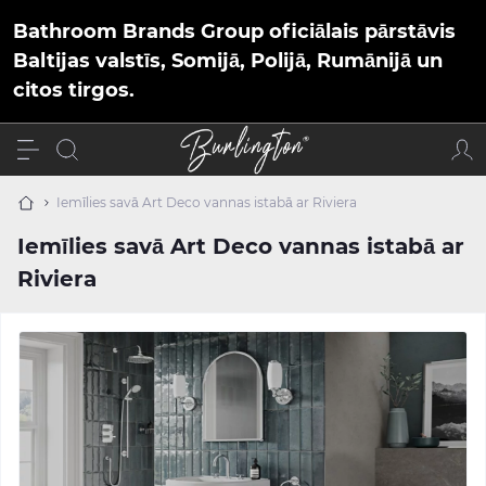
Bathroom Brands Group oficiālais pārstāvis
Baltijas valstīs, Somijā, Polijā, Rumānijā un
citos tirgos.
Iemīlies savā Art Deco vannas istabā ar Riviera
Iemīlies savā Art Deco vannas istabā ar
Riviera