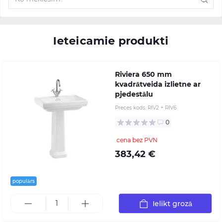
Ieteicamie produkti
Riviera 650 mm
kvadrātveida izlietne ar
pjedestālu
Preces kods:
RIV2 + RIV6
0
cena bez PVN
383,42 €
populārs
Ielikt grozā