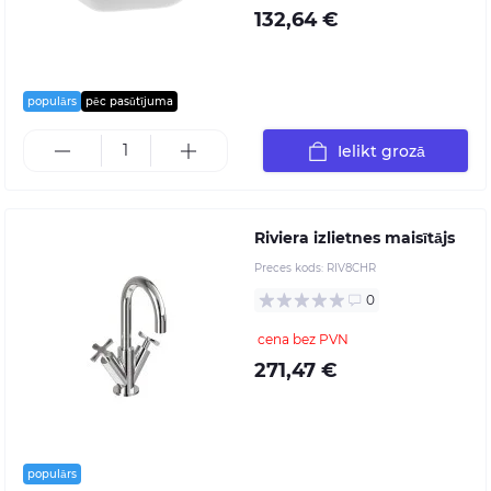
132,64 €
populārs
pēc pasūtījuma
Ielikt grozā
Riviera izlietnes maisītājs
Preces kods:
RIV8CHR
0
cena bez PVN
271,47 €
populārs