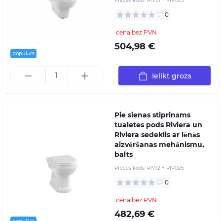
Preces kods:
RIV13 + RIV025
0
cena bez PVN
504,98 €
populārs
Ielikt grozā
Pie sienas stiprināms
tualetes pods Riviera un
Riviera sedeklis ar lēnās
aizvēršanas mehānismu,
balts
Preces kods:
RIV12 + RIV025
0
cena bez PVN
482,69 €