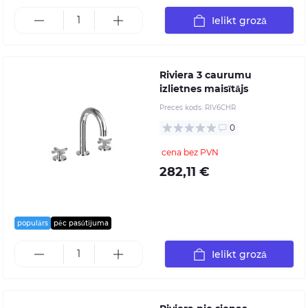
Ielikt grozā
Riviera 3 caurumu
izlietnes maisītājs
Preces kods:
RIV6CHR
0
cena bez PVN
282,11 €
populārs
pēc pasūtījuma
Ielikt grozā