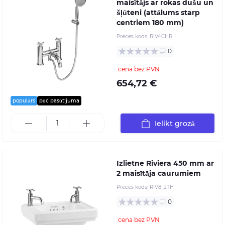
maisītājs ar rokas dušu un
šļūteni (attālums starp
centriem 180 mm)
Preces kods:
RIV4CHR
0
cena bez PVN
654,72 €
populārs
pēc pasūtījuma
Ielikt grozā
Izlietne Riviera 450 mm ar
2 maisītāja caurumiem
Preces kods:
RIV8_2TH
0
cena bez PVN