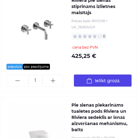
Riviera pie sienas
stiprināms izlietnes
maisītājs
Preces kods:
RIV1CHR +
UK_130ROUGH
0
cena bez PVN
425,25 €
populārs
pēc pasūtījuma
Ielikt grozā
Pie sienas piekarināms
tualetes pods Riviera un
Riviera sedeklis ar lēnās
aizvēršanas mehānismu,
balts