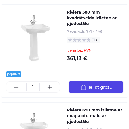
Riviera 580 mm
kvadrātveida izlietne ar
pjedestālu
Preces kods:
RIV1 + RIV6
0
cena bez PVN
361,13 €
populārs
Ielikt grozā
Riviera 650 mm izlietne ar
noapaļotu malu ar
pjedestālu