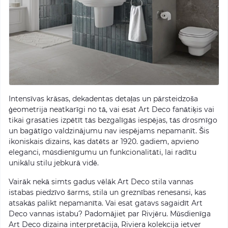
Intensīvas krāsas, dekadentas detaļas un pārsteidzoša
ģeometrija neatkarīgi no tā, vai esat Art Deco fanātiķis vai
tikai grasāties izpētīt tās bezgalīgās iespējas, tās drosmīgo
un bagātīgo valdzinājumu nav iespējams nepamanīt. Šis
ikoniskais dizains, kas datēts ar 1920. gadiem, apvieno
eleganci, mūsdienīgumu un funkcionalitāti, lai radītu
unikālu stilu jebkurā vidē.
Vairāk nekā simts gadus vēlāk Art Deco stila vannas
istabas piedzīvo šarms, stila un greznības renesansi, kas
atsakās palikt nepamanīta. Vai esat gatavs sagaidīt Art
Deco vannas istabu? Padomājiet par Rivjēru. Mūsdienīga
Art Deco dizaina interpretācija, Riviera kolekcija ietver