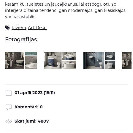
keramiku, tualetes un jaucējkrānus, lai atspoguļotu šo
interjera dizaina tendenci gan modernajās, gan klasiskajās
vannas istabās.
Riviera
,
Art Deco
Fotogrāfijas
01 aprīlī 2023 (18:11)
Кomentāri: 0
Skatījumi: 4807