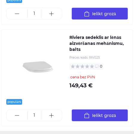
populārs
Ielikt grozā
Riviera sedeklis ar lēnās
aizvēršanas mehānismu,
balts
Preces kods:
RIV025
0
cena bez PVN
149,43 €
populārs
Ielikt grozā