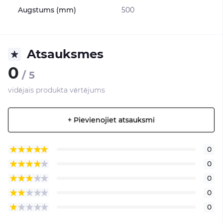
Augstums (mm)
500
Atsauksmes
0
/ 5
vidējais produkta vērtējums
+ Pievienojiet atsauksmi
0
0
0
0
0