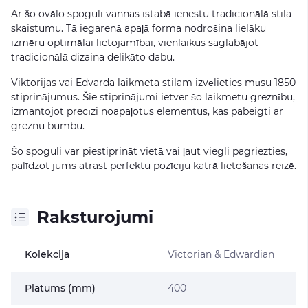
Ar šo ovālo spoguli vannas istabā ienestu tradicionālā stila
skaistumu. Tā iegarenā apaļā forma nodrošina lielāku
izmēru optimālai lietojamībai, vienlaikus saglabājot
tradicionālā dizaina delikāto dabu.
Viktorijas vai Edvarda laikmeta stilam izvēlieties mūsu 1850
stiprinājumus. Šie stiprinājumi ietver šo laikmetu greznību,
izmantojot precīzi noapaļotus elementus, kas pabeigti ar
greznu bumbu.
Šo spoguli var piestiprināt vietā vai ļaut viegli pagriezties,
palīdzot jums atrast perfektu pozīciju katrā lietošanas reizē.
Raksturojumi
Kolekcija
Victorian & Edwardian
Platums (mm)
400