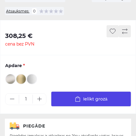
Atsauksmes:
0
308,25 €
cena bez PVN
Apdare
*
Ielikt grozā
PIEGĀDE
Piegādes izmaksas ir atkarīgas no Jūsu atrašanās vietas, kravas