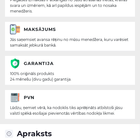
svara un izmēriem, kā arī papildus iespējām un to nosaka
menedžeris.
MAKSĀJUMS
Jūs saņemsiet avansa rēķinu no mūsu menedžera, kuru varēsiet
samaksāt jebkurā bankā.
GARANTIJA
100% oriģināls produkts
24 mēnešu (divu gadu) garantija.
PVN
Lūdzu, ņemiet vērā, ka nodoklis tiks aprēķināts atbilstoši jūsu
valstī spēkā esošajai pievienotās vērtības nodokļa likmei.
Apraksts