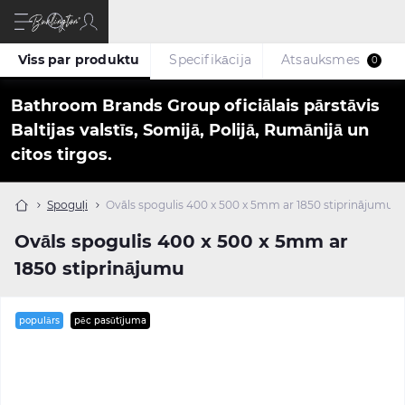
Viss par produktu
Specifikācija
Atsauksmes
0
Bathroom Brands Group oficiālais pārstāvis
Baltijas valstīs, Somijā, Polijā, Rumānijā un
citos tirgos.
Spoguļi
Ovāls spogulis 400 x 500 x 5mm ar 1850 stiprinājumu
Ovāls spogulis 400 x 500 x 5mm ar
1850 stiprinājumu
populārs
pēc pasūtījuma