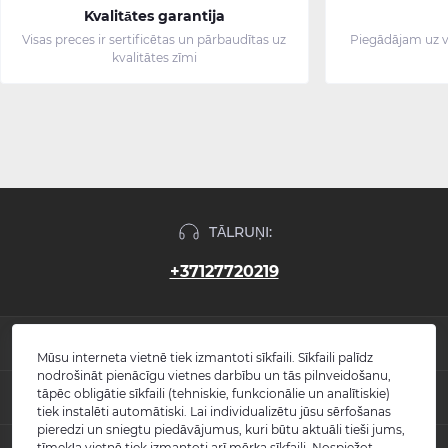
Kvalitātes garantija
Visas preces ir sertificētas un pārbaudītas uz
Piegādājam uz v
kvalitātes zīmi
TĀLRUŅI:
+37127720219
INFORMĀCIJA
Mūsu interneta vietnē tiek izmantoti sīkfaili. Sīkfaili palīdz
nodrošināt pienācīgu vietnes darbību un tās pilnveidošanu,
Jaunumi
tāpēc obligātie sīkfaili (tehniskie, funkcionālie un analītiskie)
POPULĀRS
Atsauksmes
tiek instalēti automātiski. Lai individualizētu jūsu sērfošanas
Kontakti
pieredzi un sniegtu piedāvājumus, kuri būtu aktuāli tieši jums,
Izlietnes
tīmekļa vietnē tiek izmantoti arī mērķa sīkfaili. Nospiežot