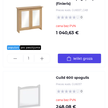
(finieris)
Preces kods:
GU6557_CAB
0
cena bez PVN
1 040,63 €
populārs
pēc pasūtījuma
Ielikt grozā
Guild 600 spogulis
Preces kods:
GU6057
0
cena bez PVN
248,08 €