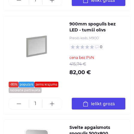
Ielikt grozā
900mm spogulis bez
LED - tumši olīvs
Preces kods:
M9OO
0
cena bez PVN
415,74 €
82,00 €
-80%
populārs
zems krājums
ražošana pārtraukta
Ielikt grozā
Svelte apgaismots
spogulis 500x800