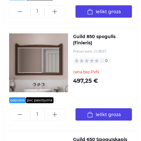
Ielikt grozā
Guild 850 spogulis
(finieris)
Preces kods:
GU8557
0
cena bez PVN
497,25 €
populārs
pēc pasūtījuma
Ielikt grozā
Guild 650 Spoguļskapis