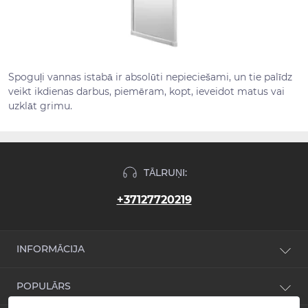
Spoguļi vannas istabā ir absolūti nepieciešami, un tie palīdz
veikt ikdienas darbus, piemēram, kopt, ieveidot matus vai
uzklāt grimu.
TĀLRUŅI:
+37127720219
INFORMĀCIJA
Jaunumi
POPULĀRS
Atsauksmes