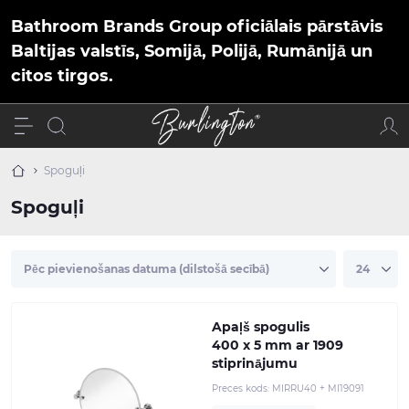
Bathroom Brands Group oficiālais pārstāvis
Baltijas valstīs, Somijā, Polijā, Rumānijā un
citos tirgos.
Spoguļi
Spoguļi
Apaļš spogulis
400 x 5 mm ar 1909
stiprinājumu
Preces kods:
MIRRU40 + MI19091