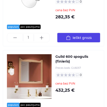
0
cena bez PVN
282,35 €
populārs
pēc pasūtījuma
Ielikt grozā
Guild 600 spogulis
(finieris)
Preces kods:
GU6057
0
cena bez PVN
432,25 €
populārs
pēc pasūtījuma