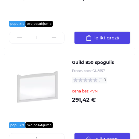
populārs
pēc pasūtījuma
Ielikt grozā
Guild 850 spogulis
Preces kods:
GU8557
0
cena bez PVN
291,42 €
populārs
pēc pasūtījuma