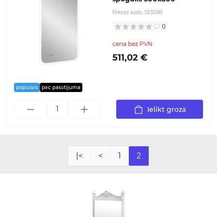
Preces kods:
SE5080
0
cena bez PVN
511,02 €
populārs
pēc pasūtījuma
Ielikt grozā
|<
<
1
2