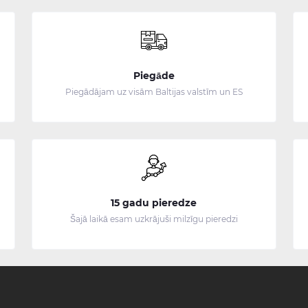
Piegāde
Piegādājam uz visām Baltijas valstīm un ES
15 gadu pieredze
Šajā laikā esam uzkrājuši milzīgu pieredzi