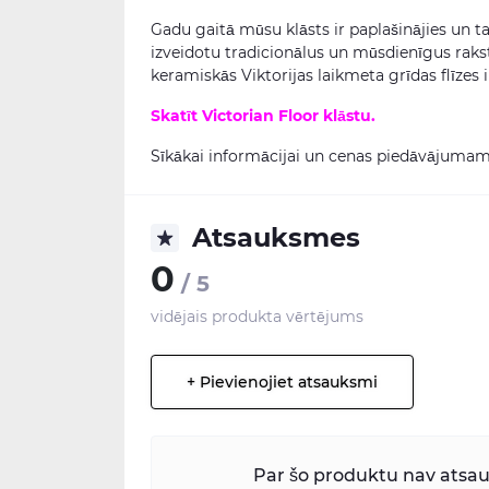
Gadu gaitā mūsu klāsts ir paplašinājies un 
izveidotu tradicionālus un mūsdienīgus raks
keramiskās Viktorijas laikmeta grīdas flīzes i
Skatīt Victorian Floor klāstu
.
Sīkākai informācijai un cenas piedāvājumam
Atsauksmes
0
/ 5
vidējais produkta vērtējums
+ Pievienojiet atsauksmi
Par šo produktu nav atsauk