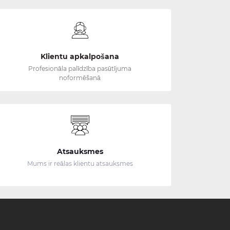
Klientu apkalpošana
Profesionāla palīdzība pasūtījuma
noformēšanā
Atsauksmes
Mums ir reālas klientu atsauksmes