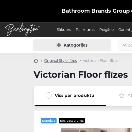
Bathroom Brands Group ofic
Sākums
Par mums
Piegāde
Garanti
Kategorijas
Original Style flīzes
Victorian Floor flīzes
Victorian Floor flīzes
Viss par produktu
A
populārs
pēc pasūtījuma