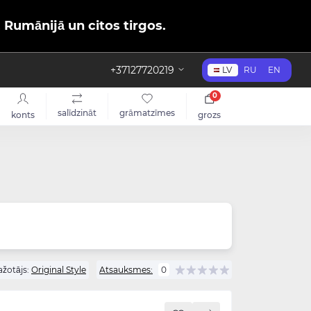
, Rumānijā un citos tirgos.
+37127720219
LV
RU
EN
0
salīdzināt
grāmatzīmes
konts
grozs
žotājs:
Original Style
Atsauksmes:
0