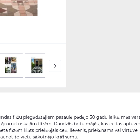
grīdas flīžu piegādātājiem pasaulē pēdējo 30 gadu laikā, mēs va
m ģeometriskajām flīzēm. Daudzās britu mājās, kas celtas aptuve
meta flīzēm klāts priekšējais ceļš, lievenis, priekšnams vai virtuve.
atjaunot šo vietu sākotnējo krāšņumu.