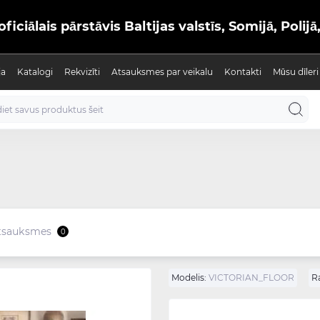
iālais pārstāvis Baltijas valstīs, Somijā, Polijā
ja
Katalogi
Rekvizīti
Atsauksmes par veikalu
Kontakti
Mūsu dīleri
tsauksmes
0
Modelis:
VICTORIAN_FLOOR
Ra