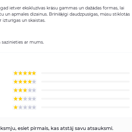
tagad ietver ekskluzīvas krāsu gammas un dažādas formas, lai
tu un apmales dizainus. Brīnišķīgi daudzpusīgas, mūsu stiklotās
r izturīgas un skaistas.
 sazinieties ar mums.
smju, esiet pirmais, kas atstāj savu atsauksmi.