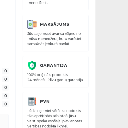
menedžeris.
MAKSĀJUMS
Jūs saņemsiet avansa rēķinu no
mūsu menedžera, kuru varēsiet
samaksāt jebkurā bankā.
GARANTIJA
0
100% oriģināls produkts
0
24 mēnešu (divu gadu) garantija.
0
0
PVN
0
Lūdzu, ņemiet vērā, ka nodoklis
tiks aprēķināts atbilstoši jūsu
valstī spēkā esošajai pievienotās
vērtības nodokļa likmei.