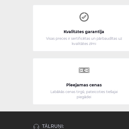
Kvalitātes garantija
Visas preces ir sertificētas un pārbaudītas uz
kvalitātes zīmi
Pieejamas cenas
Labākās cenas tirgū, pateicoties tiešajai
piegādei
TĀLRUŅI: