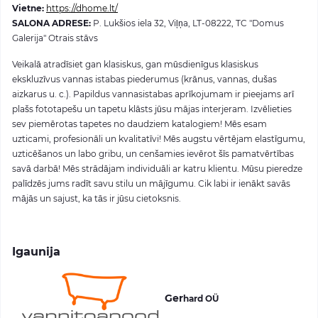
Vietne:
https://dhome.lt/
SALONA ADRESE
:
P. Lukšios iela 32, Viļņa, LT-08222, TC "Domus
Galerija" Otrais stāvs
Veikalā atradīsiet gan klasiskus, gan mūsdienīgus klasiskus
ekskluzīvus vannas istabas piederumus (krānus, vannas, dušas
aizkarus u. c.). Papildus vannasistabas aprīkojumam ir pieejams arī
plašs fototapešu un tapetu klāsts jūsu mājas interjeram. Izvēlieties
sev piemērotas tapetes no daudziem katalogiem! Mēs esam
uzticami, profesionāli un kvalitatīvi! Mēs augstu vērtējam elastīgumu,
uzticēšanos un labo gribu, un cenšamies ievērot šīs pamatvērtības
savā darbā! Mēs strādājam individuāli ar katru klientu. Mūsu pieredze
palīdzēs jums radīt savu stilu un mājīgumu. Cik labi ir ienākt savās
mājās un sajust, ka tās ir jūsu cietoksnis.
Igaunija
Ger
hard OÜ