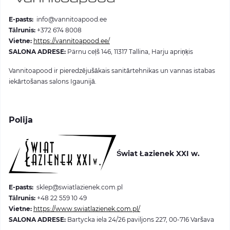
E-pasts
:
info@vannitoapood.ee
Tālrunis
:
+372 674 8008
Vietne
:
https://vannitoapood.ee/
SALONA ADRESE
:
Pärnu ceļš 146, 11317 Tallina, Harju apriņķis
Vannitoapood ir pieredzējušākais sanitārtehnikas un vannas istabas
iekārtošanas salons Igaunijā.
Polija
Świat Łazienek XXI w.
E-pasts
:
sklep@swiatlazienek.com.pl
Tālrunis
:
+48 22 559 10 49
Vietne
:
https://www.swiatlazienek.com.pl/
SALONA ADRESE
:
Bartycka iela 24/26 paviljons 227, 00-716 Varšava