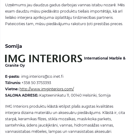
Uzņēmums jau daudzus gadus darbojas vannas istabu nozarē. Mēs
esam daudzu mūsu piedāvāto produktu tiešais importētājs, kā arī
lielāko interjera aprīkojuma izplatītāju tirdzniecības partneris.
Pateicoties tam, mūsu piedāvājumu raksturo ļoti prestižas preces.
Somija
International Marble &
Granite Oy
E-pasts:
img.interiors@co.inet.fi
Tālrunis:
+358 50 3753393
Vietne
:
http://www.imginteriors.com/
SALONA ADRESE
:
Kapteeninkatu 11, 00140 Helsinki, Somija
IMG Interiors produktu klāstā ietilpst plašs augstas kvalitātes
interjera dizaina materiālu un aksesuāru piedāvājums. Klāstā ir, cita
starpā, keramikas flīzes, stikla mozaīkas, masīvkoka parkets,
santehnika, ūdens jaucējkrāni, vannas, hidromasāžas vannas,
vannasistabas mēbeles, lampas un vannasistabas aksesuāri.