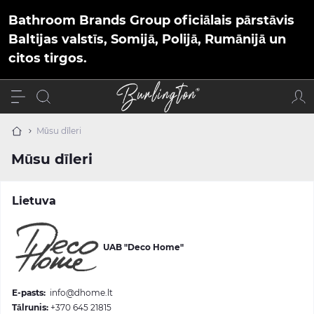
Bathroom Brands Group oficiālais pārstāvis
Baltijas valstīs, Somijā, Polijā, Rumānijā un
citos tirgos.
Mūsu dīleri
Mūsu dīleri
Lietuva
UAB "Deco Home"
E-pasts:
info@dhome.lt
Tālrunis:
+370 645 21815