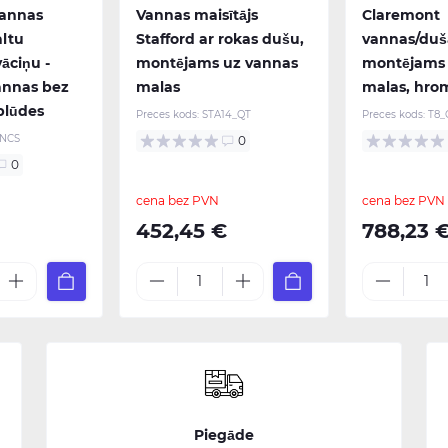
vannas
Vannas maisītājs
Claremont
altu
Stafford ar rokas dušu,
vannas/duša
āciņu -
montējams uz vannas
montējams 
vannas bez
malas
malas, hro
plūdes
Preces kods:
STA14_QT
Preces kods:
T8_
NCS
0
0
cena bez PVN
cena bez PVN
452,45 €
788,23 
Piegāde