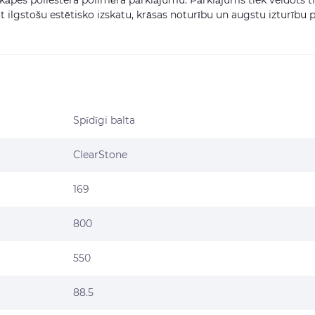
kāpes poliestera polimēra pārklājumu. Pārklājums tiek veidots ti
t ilgstošu estētisko izskatu, krāsas noturību un augstu izturību 
Spīdīgi balta
ClearStone
169
800
550
88.5