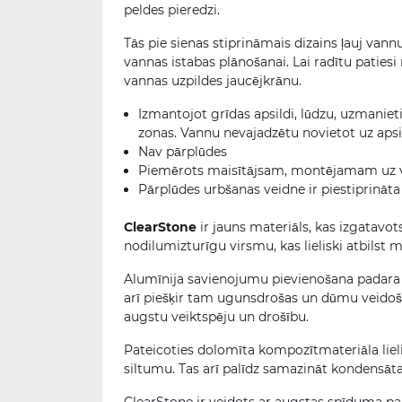
peldes pieredzi.
Tās pie sienas stiprināmais dizains ļauj van
vannas istabas plānošanai. Lai radītu paties
vannas uzpildes jaucējkrānu.
Izmantojot grīdas apsildi, lūdzu, uzmanieti
zonas. Vannu nevajadzētu novietot uz aps
Nav pārplūdes
Piemērots maisītājsam, montējamam uz 
Pārplūdes urbšanas veidne ir piestiprināta p
ClearStone
ir jauns materiāls, kas izgatav
nodilumizturīgu virsmu, kas lieliski atbilst
Alumīnija savienojumu pievienošana padara C
arī piešķir tam ugunsdrošas un dūmu veidoša
augstu veiktspēju un drošību.
Pateicoties dolomīta kompozītmateriāla liel
siltumu. Tas arī palīdz samazināt kondensāt