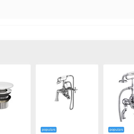
populārs
populārs