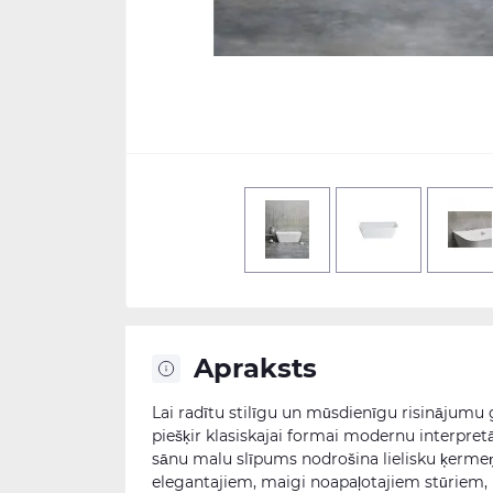
Apraksts
Lai radītu stilīgu un mūsdienīgu risinājumu g
piešķir klasiskajai formai modernu interpret
sānu malu slīpums nodrošina lielisku ķermeņa
elegantajiem, maigi noapaļotajiem stūriem,