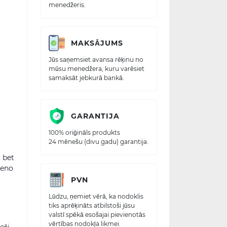
menedžeris.
MAKSĀJUMS
Jūs saņemsiet avansa rēķinu no
mūsu menedžera, kuru varēsiet
samaksāt jebkurā bankā.
GARANTIJA
100% oriģināls produkts
24 mēnešu (divu gadu) garantija.
 bet
ieno
PVN
Lūdzu, ņemiet vērā, ka nodoklis
tiks aprēķināts atbilstoši jūsu
valstī spēkā esošajai pievienotās
vērtības nodokļa likmei.