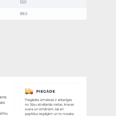
550
88.5
PIEGĀDE
ains
Piegādes izmaksas ir atkarīgas
ais
no Jūsu atrašanās vietas, kravas
svara un izmēriem, kā arī
pilnu
papildus iespējām un to nosaka