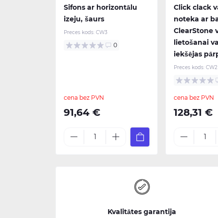
Sifons ar horizontālu
Click clack 
izeju, šaurs
noteka ar b
ClearStone v
Preces kods:
CW3
lietošanai 
0
iekšējas pār
Preces kods:
CW2
cena bez PVN
cena bez PVN
91,64 €
128,31 €
Kvalitātes garantija