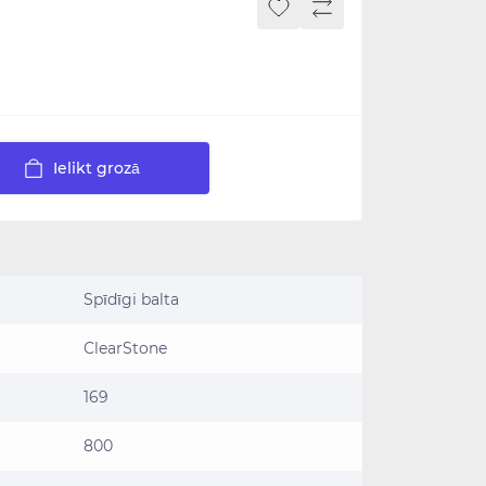
Ielikt grozā
Spīdīgi balta
ClearStone
169
800