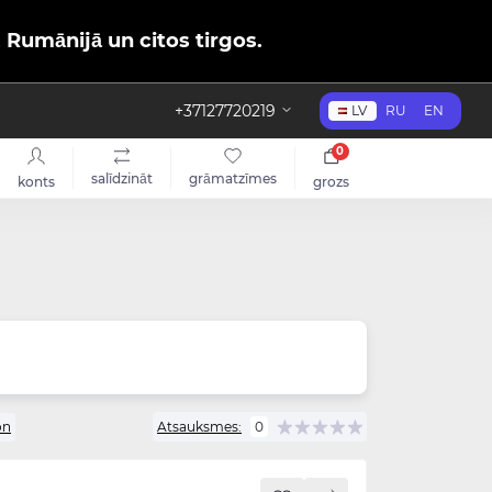
, Rumānijā un citos tirgos.
+37127720219
LV
RU
EN
0
salīdzināt
grāmatzīmes
konts
grozs
on
Atsauksmes:
0