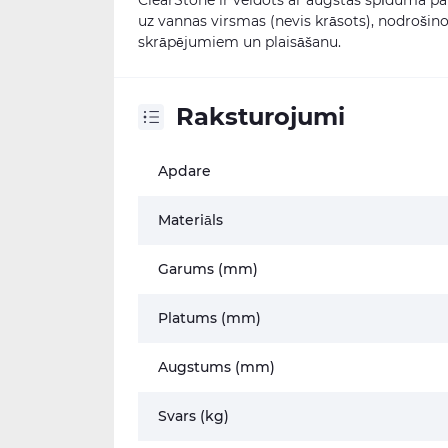
ClearStone ir veidots ar augstas spīduma pa
uz vannas virsmas (nevis krāsots), nodrošino
skrāpējumiem un plaisāšanu.
Raksturojumi
Apdare
Materiāls
Garums (mm)
Platums (mm)
Augstums (mm)
Svars (kg)