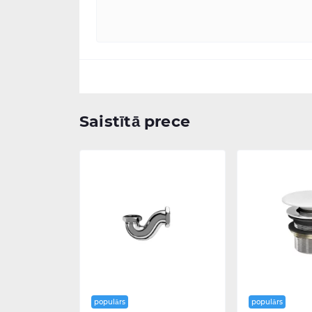
Saistītā prece
populārs
populārs