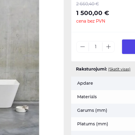
2 660,40 €
1 500,00 €
cena bez PVN
Raksturojumi:
(Skatīt visas)
Apdare
Materiāls
Garums (mm)
Platums (mm)