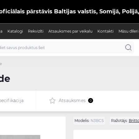
iālais pārstāvis Baltijas valstīs, Somijā, Polijā
ja
Katalogi
Rekvizīti
Atsauksmes par veikalu
Kontakti
Mūsu dīleri
e
de
ecifikācija
Atsauksmes
0
Modelis:
N3BCS
Ražotājs:
Britt