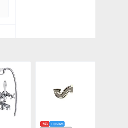
-65%
populārs