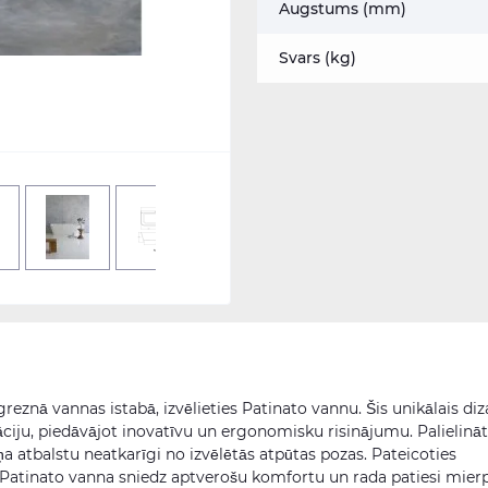
Augstums (mm)
Svars (kg)
reznā vannas istabā, izvēlieties Patinato vannu. Šis unikālais diz
āciju, piedāvājot inovatīvu un ergonomisku risinājumu. Palielināt
 atbalstu neatkarīgi no izvēlētās atpūtas pozas. Pateicoties
 Patinato vanna sniedz aptverošu komfortu un rada patiesi mier