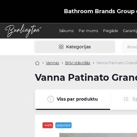
Bathroom Brands Group ofic
Sākums
Par mums
Piegāde
Garanti
Kategorijas
Vannas
Brīvi stāvošās
Vanna Patinato Grand
Vanna Patinato Gran
Viss par produktu
Sp
-44%
populārs