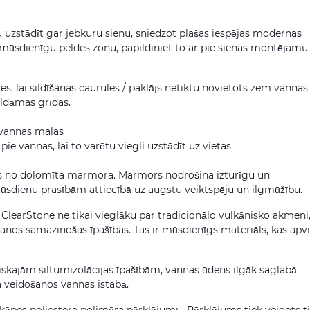
nu uzstādīt gar jebkuru sienu, sniedzot plašas iespējas modernas
i mūsdienīgu peldes zonu, papildiniet to ar pie sienas montējamu
es, lai sildīšanas caurules / paklājs netiktu novietots zem vannas
ildāmas grīdas.
vannas malas
ie vannas, lai to varētu viegli uzstādīt uz vietas
ots no dolomīta marmora. Marmors nodrošina izturīgu un
 mūsdienu prasībām attiecībā uz augstu veiktspēju un ilgmūžību.
learStone ne tikai vieglāku par tradicionālo vulkānisko akmeni,
nos samazinošas īpašības. Tas ir mūsdienīgs materiāls, kas apv
iskajām siltumizolācijas īpašībām, vannas ūdens ilgāk saglabā
a veidošanos vannas istabā.