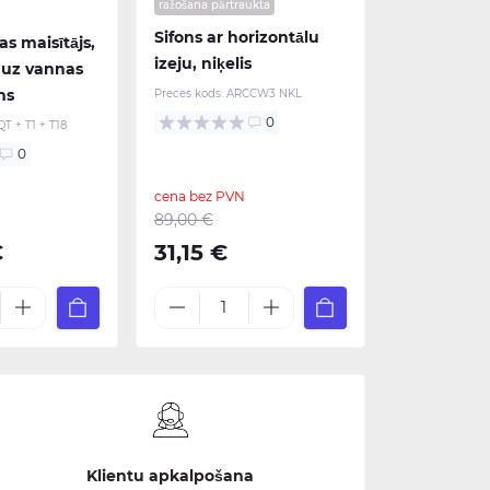
ražošana pārtraukta
Sifons ar horizontālu
s maisītājs,
izeju, niķelis
uz vannas
ms
Preces kods:
ARCCW3 NKL
0
QT + T1 + T18
0
cena bez PVN
89,00 €
€
31,15 €
Klientu apkalpošana