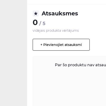
Atsauksmes
0
/ 5
vidējais produkta vērtējums
+ Pievienojiet atsauksmi
Par šo produktu nav atsauk