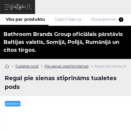
Viss par produktu
Specifikācija
Atsauksmes
0
Bathroom Brands Group oficiālais pārstāvis
Baltijas valstīs, Somijā, Polijā, Rumānijā un
citos tirgos.
Tualetes podi
Pie sienas piestiprināmas
Regal pie sienas sti
Regal pie sienas stiprināms tualetes
pods
populārs