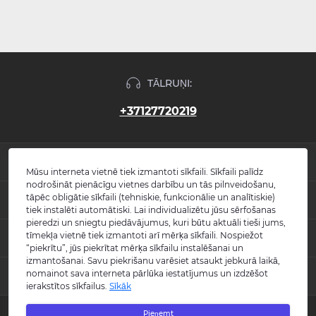
TĀLRUŅI:
+37127720219
INFORMĀCIJA
Mūsu interneta vietnē tiek izmantoti sīkfaili. Sīkfaili palīdz
nodrošināt pienācīgu vietnes darbību un tās pilnveidošanu,
Jaunumi
tāpēc obligātie sīkfaili (tehniskie, funkcionālie un analītiskie)
POPULĀRS
Atsauksmes
tiek instalēti automātiski. Lai individualizētu jūsu sērfošanas
Kontakti
pieredzi un sniegtu piedāvājumus, kuri būtu aktuāli tieši jums,
Izlietnes
tīmekļa vietnē tiek izmantoti arī mērķa sīkfaili. Nospiežot
KONTAKTI UN ADRESE
Vietnes karte
Vannas
“piekrītu”, jūs piekrītat mērķa sīkfailu instalēšanai un
Ražotāji
Maisītāji
izmantošanai. Savu piekrišanu varēsiet atsaukt jebkurā laikā,
info@burlington.eu
Īpašais piedāvājums
nomainot sava interneta pārlūka iestatījumus un izdzēšot
MESENDŽERI
Tualetes podi
ierakstītos sīkfailus.
Sīkāk
P. 09:00 - 17:00
Dušas
O. 09:00 - 17:00
WhatsApp
Aksesuāri
T. 09:00 - 17:00
Pieņemt