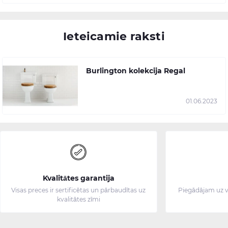
Ieteicamie raksti
Burlington kolekcija Regal
01.06.2023
Kvalitātes garantija
Visas preces ir sertificētas un pārbaudītas uz
Piegādājam uz v
kvalitātes zīmi