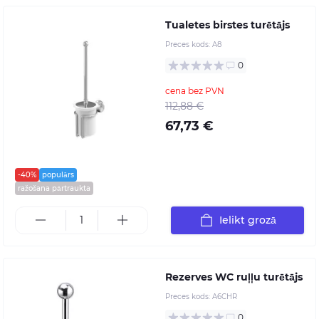
Tualetes birstes turētājs
Preces kods:
A8
0
cena bez PVN
112,88 €
67,73 €
-40%
populārs
ražošana pārtraukta
Ielikt grozā
Rezerves WC ruļļu turētājs
Preces kods:
A6CHR
0