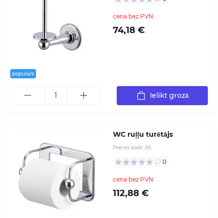
cena bez PVN
74,18 €
populārs
Ielikt grozā
WC ruļļu turētājs
Preces kods:
A5
0
cena bez PVN
112,88 €