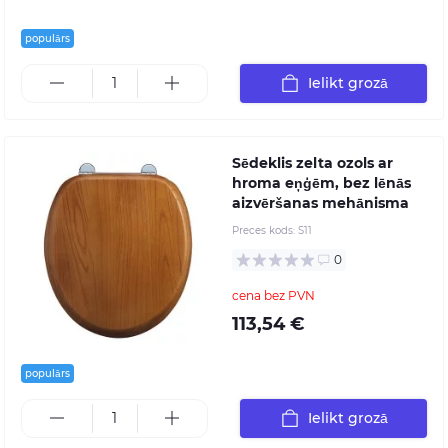
populārs
Ielikt grozā
Sēdeklis zelta ozols ar
hroma eņģēm, bez lēnās
aizvēršanas mehānisma
Preces kods:
S11
0
cena bez PVN
113,54 €
populārs
Ielikt grozā