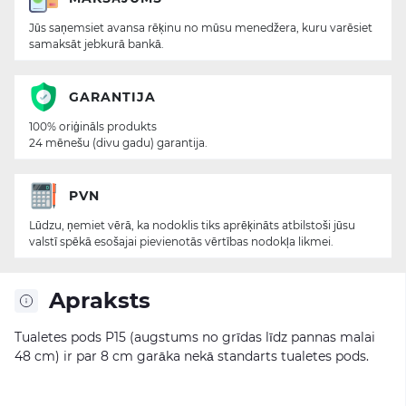
Jūs saņemsiet avansa rēķinu no mūsu menedžera, kuru varēsiet
samaksāt jebkurā bankā.
GARANTIJA
100% oriģināls produkts
24 mēnešu (divu gadu) garantija.
PVN
Lūdzu, ņemiet vērā, ka nodoklis tiks aprēķināts atbilstoši jūsu
valstī spēkā esošajai pievienotās vērtības nodokļa likmei.
Apraksts
Tualetes pods P15 (augstums no grīdas līdz pannas malai
48 cm) ir par 8 cm garāka nekā standarts tualetes pods.