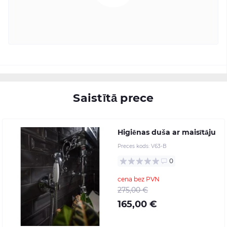
Saistītā prece
Higiēnas duša ar maisītāju
Preces kods:
V63-B
0
cena bez PVN
275,00 €
165,00 €