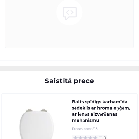
Saistītā prece
Balts spīdīgs karbamīda
sēdeklis ar hroma eņģēm,
ar lēnās aizvēršanas
mehānismu
Preces kods:
S18
0