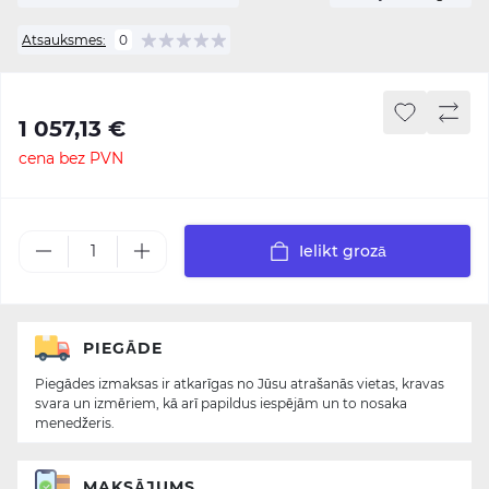
Atsauksmes:
0
1 057,13 €
cena bez PVN
Ielikt grozā
PIEGĀDE
Piegādes izmaksas ir atkarīgas no Jūsu atrašanās vietas, kravas
svara un izmēriem, kā arī papildus iespējām un to nosaka
menedžeris.
MAKSĀJUMS