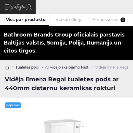
Viss par produktu
Specifikācija
Atsauksmes
0
Bathroom Brands Group oficiālais pārstāvis
Baltijas valstīs, Somijā, Polijā, Rumānijā un
citos tirgos.
Tualetes podi
Ar vidējo skalojamo kasti
Vidēja līmeņa Regal 
Vidēja līmeņa Regal tualetes pods ar
440mm cisternu keramikas rokturi
populārs