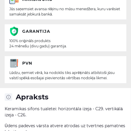
Jūs saņemsiet avansa rēķinu no mūsu menedžera, kuru varēsiet
samaksāt jebkurā bankā.
GARANTIJA
100% oriģināls produkts
24 mēnešu (divu gadu) garantija.
PVN
Lūdzu, ņemiet vērā, ka nodoklis tiks aprēķināts atbilstoši jūsu
valstī spēkā esošajai pievienotās vērtības nodokļa likmei.
Apraksts
Keramikas sifons tualetei: horizontāla izeja - C29. vertikālā
izeja - C26.
Ūdens padeves vārsta atvere atrodas uz tvertnes pamatnes