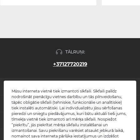
TĀLRUŅI:
+37127720219
INFORMĀCIJA
Mūsu interneta vietnē tiek izmantoti sīkfaili. Sīkfaili palīdz
nodrošināt pienācīgu vietnes darbību un tās pilnveidošanu,
Jaunumi
tāpēc obligātie sīkfaili (tehniskie, funkcionālie un analītiskie)
POPULĀRS
Atsauksmes
tiek instalēti automātiski. Lai individualizētu jūsu sērfošanas
Kontakti
pieredzi un sniegtu piedāvājumus, kuri būtu aktuāli tieši jums,
Izlietnes
tīmekļa vietnē tiek izmantoti arī mērķa sīkfaili. Nospiežot
KONTAKTI UN ADRESE
Vietnes karte
Vannas
“piekrītu”, jūs piekrītat mērķa sīkfailu instalēšanai un
Ražotāji
Maisītāji
izmantošanai. Savu piekrišanu varēsiet atsaukt jebkurā laikā,
info@burlington.eu
Īpašais piedāvājums
nomainot sava interneta pārlūka iestatījumus un izdzēšot
MESENDŽERI
Tualetes podi