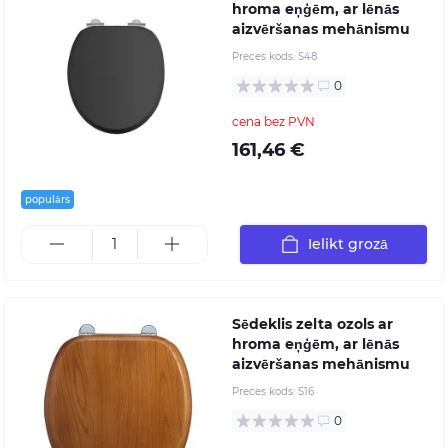
hroma eņģēm, ar lēnās
aizvēršanas mehānismu
Preces kods:
S48
0
cena bez PVN
161,46 €
populārs
Ielikt grozā
Sēdeklis zelta ozols ar
hroma eņģēm, ar lēnās
aizvēršanas mehānismu
Preces kods:
S16
0