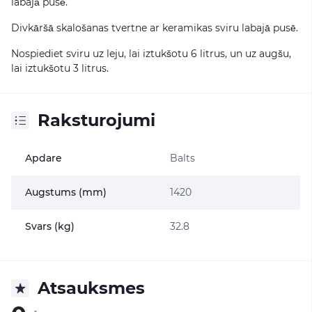
labajā pusē.
Divkāršā skalošanas tvertne ar keramikas sviru labajā pusē.
Nospiediet sviru uz leju, lai iztukšotu 6 litrus, un uz augšu,
lai iztukšotu 3 litrus.
Raksturojumi
Apdare
Balts
Augstums (mm)
1420
Svars (kg)
32.8
Atsauksmes