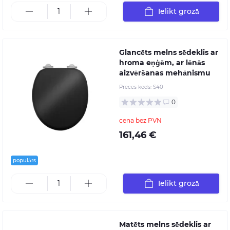
Ielikt grozā
Glancēts melns sēdeklis ar
hroma eņģēm, ar lēnās
aizvēršanas mehānismu
Preces kods:
S40
0
cena bez PVN
161,46 €
populārs
Ielikt grozā
Matēts melns sēdeklis ar