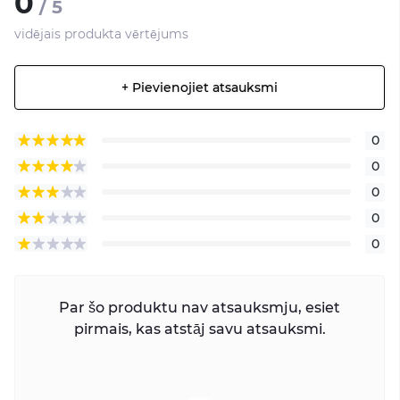
0
/ 5
vidējais produkta vērtējums
+ Pievienojiet atsauksmi
0
0
0
0
0
Par šo produktu nav atsauksmju, esiet
pirmais, kas atstāj savu atsauksmi.