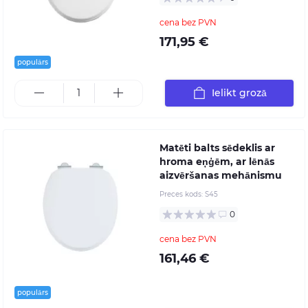
cena bez PVN
171,95 €
populārs
Ielikt grozā
Matēti balts sēdeklis ar
hroma eņģēm, ar lēnās
aizvēršanas mehānismu
Preces kods:
S45
0
cena bez PVN
161,46 €
populārs