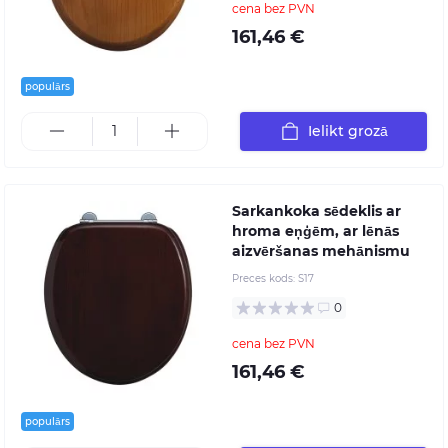
cena bez PVN
161,46 €
populārs
Ielikt grozā
Sarkankoka sēdeklis ar
hroma eņģēm, ar lēnās
aizvēršanas mehānismu
Preces kods:
S17
0
cena bez PVN
161,46 €
populārs