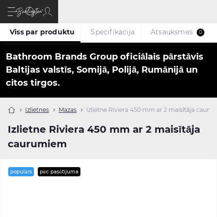
Viss par produktu
Specifikācija
Atsauksmes
0
Bathroom Brands Group oficiālais pārstāvis
Baltijas valstīs, Somijā, Polijā, Rumānijā un
citos tirgos.
Izlietnes
Mazas
Izlietne Riviera 450 mm ar 2 maisītāja caur
Izlietne Riviera 450 mm ar 2 maisītāja
caurumiem
populārs
pēc pasūtījuma