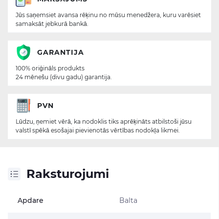
Jūs saņemsiet avansa rēķinu no mūsu menedžera, kuru varēsiet
samaksāt jebkurā bankā.
GARANTIJA
100% oriģināls produkts
24 mēnešu (divu gadu) garantija.
PVN
Lūdzu, ņemiet vērā, ka nodoklis tiks aprēķināts atbilstoši jūsu
valstī spēkā esošajai pievienotās vērtības nodokļa likmei.
Raksturojumi
Apdare
Balta