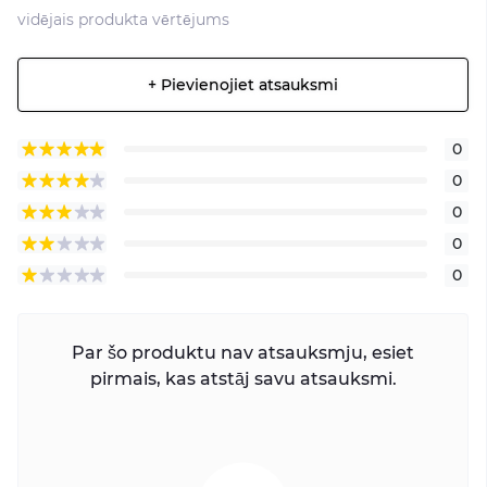
vidējais produkta vērtējums
+ Pievienojiet atsauksmi
0
0
0
0
0
Par šo produktu nav atsauksmju, esiet
pirmais, kas atstāj savu atsauksmi.