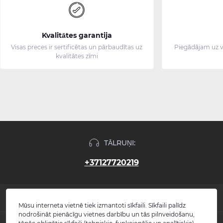
Kvalitātes garantija
Visas preces ir sertificētas un pārbaudītas uz
Piegādājam uz v
kvalitātes zīmi
TĀLRUŅI:
+37127720219
INFORMĀCIJA
Mūsu interneta vietnē tiek izmantoti sīkfaili. Sīkfaili palīdz
nodrošināt pienācīgu vietnes darbību un tās pilnveidošanu,
Jaunumi