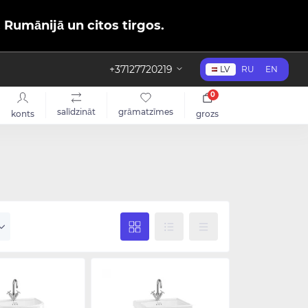
, Rumānijā un citos tirgos.
+37127720219
LV
RU
EN
0
salīdzināt
grāmatzīmes
konts
grozs