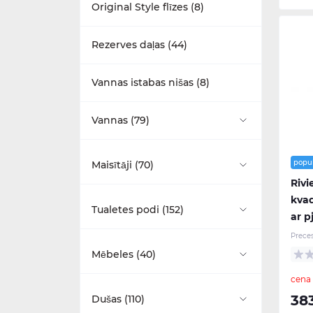
Original Style flīzes (8)
Uz virsmas montējamas (8)
Rezerves daļas (44)
Izlietnes piederumi (14)
Vannas istabas nišas (8)
Vannas (79)
Brīvi stāvošās (29)
popu
Maisītāji (70)
Riv
Stūra (9)
kvad
Virtuves maisitāji (1)
Tualetes podi (152)
ar p
Vannas ekrāni (8)
Prece
Izlietnes maisītāji (36)
Monobloka tualetes podi (24)
Mēbeles (40)
Vannas kājas (17)
Vannas maisītāji (26)
cena
Ar zemo skalojamo kasti (17)
Burlington (5)
38
Dušas (110)
Vannas piederumi (16)