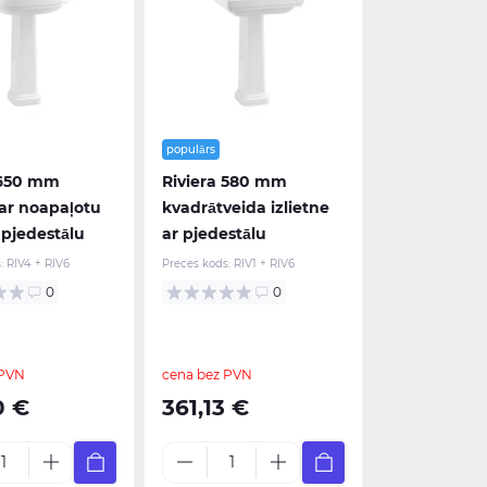
populārs
 650 mm
Riviera 580 mm
 ar noapaļotu
kvadrātveida izlietne
 pjedestālu
ar pjedestālu
:
RIV4 + RIV6
Preces kods:
RIV1 + RIV6
0
0
 PVN
cena bez PVN
0 €
361,13 €