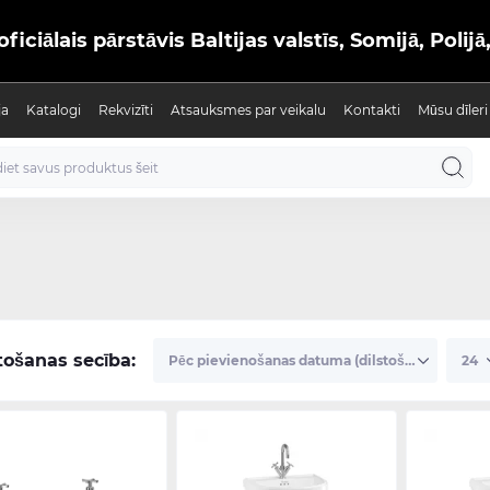
iālais pārstāvis Baltijas valstīs, Somijā, Polijā
ja
Katalogi
Rekvizīti
Atsauksmes par veikalu
Kontakti
Mūsu dīleri
tošanas secība: