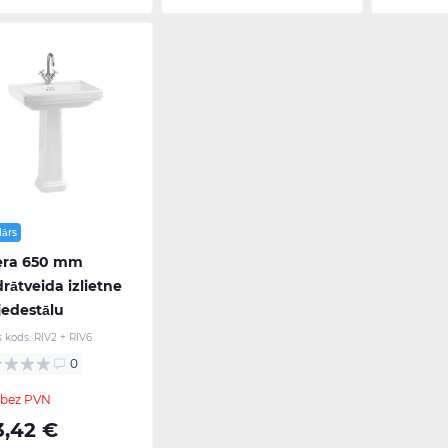
lārs
iera 650 mm
rātveida izlietne
jedestālu
s kods:
RIV2 + RIV6
0
 bez PVN
3,42 €