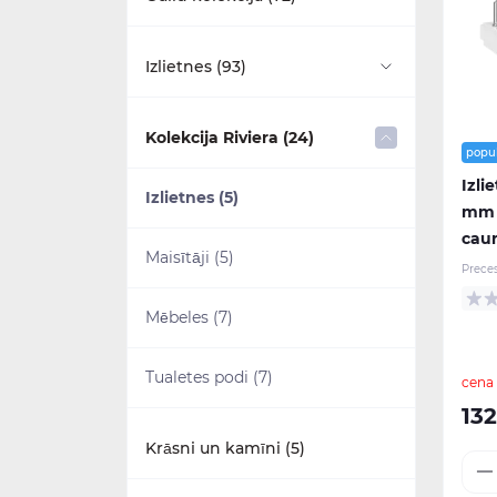
Aksesuāri (20)
Izlietnes (93)
Dušas komplekti (4)
Piekaramie pie sienas (1)
Kolekcija Riviera (24)
popu
Izlietnes (15)
Izli
Ar pjedestālu (31)
Izlietnes (5)
mm a
Maisītāji (11)
cau
Ar puspjedestālu (0)
Maisītāji (5)
Prece
Mēbeles (22)
Ar statīvu (31)
Mēbeles (7)
Tualetes podi (7)
Stūra (1)
Tualetes podi (7)
cena
13
Mazas (7)
Krāsni un kamīni (5)
Daļēji iebūvējamas (3)