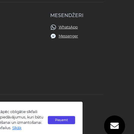
MESENDŽERI
WhatsApp
Messenger
āpēc obligātie sīkfaili
tu piedāvājumus, kuri būtu
Pieņemt
talēšanai un izmantošanai.
kfailus.
Sīkāk