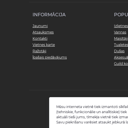
INFORMĀCIJA
POPU
Jaunumi
Izlietnes
Atsauksmes
Vannas
Kontakti
Maisītāji
Vietnes karte
Tualete
Ražotāji
Dušas
Īpašais piedāvājums
Aksesuā
Guild ko
Mūsu interneta vietnē tiek izmantoti sīkfail
(tehniskie, funkcionālie un analītiskie) tie
aktuāli tieši jums, tīmekļa vietnē tiek izma
Savu piekrišanu varēsiet atsaukt jebkurā la