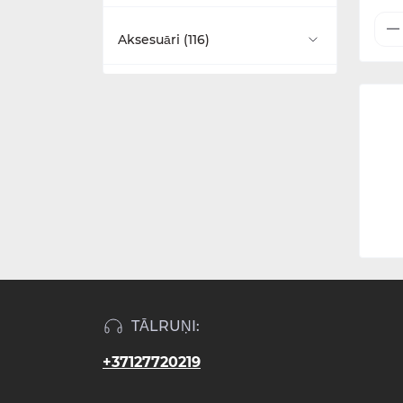
Bidē maisītāji (4)
Ar vidējo skalojamo kasti (15)
Camberwell (3)
Walk-in tipa dušas kabīnes (4)
Aksesuāri (116)
Higiēnas dušas (3)
Ar augsto skalojamo kasti (14)
Glide II (2)
Dušas komplekti (23)
Vannas istabas piederumi (50)
Pie sienas piestiprināmas (16)
Guild (16)
Duškabīnes (48)
Dvieļu žāvētāji (18)
Pie sienas piekarināmas (8)
Hackney (6)
Dušas paliktņi (24)
Spoguļi (32)
Bidē (4)
Riviera (7)
Piederumi dušas komplektiem
Lampas (16)
(11)
Poda sēdriņķi (17)
Piederumi tualetes podiem (37)
TĀLRUŅI:
+37127720219