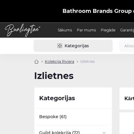
Bathroom Brands Group ofic
Sākums
Par mums
Piegāde
Garanti
Kategorijas
Kolekcija Riviera
Izlietnes
Izlietnes
Kategorijas
Kār
Bespoke (61)
Guild kolekcija (72)