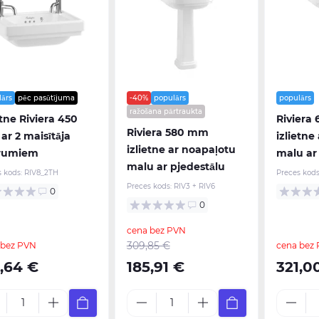
lārs
pēc pasūtījuma
-40%
populārs
populārs
ražošana pārtraukta
etne Riviera 450
Riviera
Riviera 580 mm
r 2 maisītāja
izlietne
izlietne ar noapaļotu
rumiem
malu ar
malu ar pjedestālu
s kods:
RIV8_2TH
Preces kods
Preces kods:
RIV3 + RIV6
0
0
cena bez PVN
309,85 €
 bez PVN
cena bez
2,64 €
185,91 €
321,0