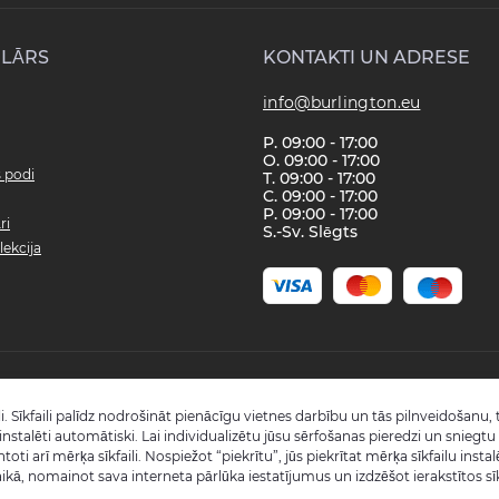
LĀRS
KONTAKTI UN ADRESE
info@burlington.eu
P. 09:00 - 17:00
O. 09:00 - 17:00
s podi
T. 09:00 - 17:00
C. 09:00 - 17:00
P. 09:00 - 17:00
ri
S.-Sv. Slēgts
lekcija
Copyright © 2008 - 2026 SIA "Burlington" - Visas tiesības aizsargātas.
i. Sīkfaili palīdz nodrošināt pienācīgu vietnes darbību un tās pilnveidošanu, t
Reģistrācijas numurs: 40003988866
k instalēti automātiski. Lai individualizētu jūsu sērfošanas pieredzi un snieg
Visas cenas norādītas bez PVN.
ntoti arī mērķa sīkfaili. Nospiežot “piekrītu”, jūs piekrītat mērķa sīkfailu ins
Šo vietni izstrādāja «
Qloud
»
ikā, nomainot sava interneta pārlūka iestatījumus un izdzēšot ierakstītos sī