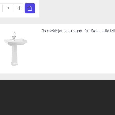
Ja meklējat savu sapņu Art Deco stila izli